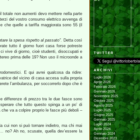
l totale non aumenti devo mettere nella parte
terzi del vostro consumo elettrico avvenga di
 che quelle a tariffa maggiorata sono 55 (il
tare la spesa rispetto al passato”
. Detta così
rate tutto il giorno fuori casa forse potreste
i vive di giorno, cioè studenti, disoccupati e
TWITTER
stereo prima delle 19? Non uso il microonde a
ARCHIVI
rodomestici. E qui avrei qualcosa da ridire:
Luglio 2026
avatrice del vicino di casa accesa sulla propria
Aprile 2026
amerete l’ambulanza, per soccorrerlo dopo che è
Febbraio 2026
Gennaio 2026
Novembre 2025
e differenze di prezzo tra le due fasce sono
Ottobre 2025
sperare che tutto questo spinga a un po’ di
Agosto 2025
 che va a colpire proprio le fasce più deboli –
Luglio 2025
Giugno 2025
Gennaio 2025
Luglio 2024
 da cui non si può tornare indietro, ma chi mai
Aprile 2024
ugi… no? Ah no, scusate, quella dev’essere la
Gennaio 2024
Dicembre 2023