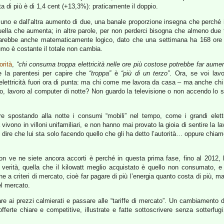
 di più è di 1,4 cent (+13,3%): praticamente il doppio.
uno e dall’altra aumento di due, una banale proporzione insegna che perché i
uella che aumenta; in altre parole, per non perderci bisogna che almeno due 
sarebbe anche matematicamente logico, dato che una settimana ha 168 ore e
mo è costante il totale non cambia.
orità
,
“chi consuma troppa elettricità nelle ore più costose potrebbe far aumen
e la parentesi per capire che
“troppa”
è
“più di un terzo”
. Ora, se voi lavo
lettricità fuori ora di punta: ma chi come me lavora da casa – ma anche chi c
io, lavoro al computer di notte? Non guardo la televisione o non accendo lo 
iare spostando alla notte i consumi “mobili” nel tempo, come i grandi elett
à vivono in villoni unifamiliari, e non hanno mai provato la gioia di sentire la l
e dire che lui sta solo facendo quello che gli ha detto l’autorità… oppure chi
n ve ne siete ancora accorti è perché in questa prima fase, fino al 2012, l
erità, quella che il kilowatt meglio acquistato è quello non consumato, e 
 a criteri di mercato, cioè far pagare di più l’energia quanto costa di più, ma
el mercato.
ciare ai prezzi calmierati e passare alle “tariffe di mercato”. Un cambiamento
fferte chiare e competitive, illustrate e fatte sottoscrivere senza sotterf