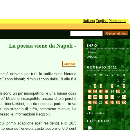
Italiano
English
Piemonteis
La poesia viene da Napoli
INFO
»
:Home:
:About:
Itaaaalia
GENNAIO 2011
 è arrivata per tutti la tariffazione bioraria
L
M
M
G
V
S
D
ti” sono biorari; diminuiscono dalle 19 alle 8 e
1
2
3
4
5
6
7
8
9
10
11
12
13
14
15
16
, mi sono un po’ insospettito: è una buona cosa
17
18
19
20
21
22
23
ro? Mi sono insospettito ancora di più perché
24
25
26
27
28
29
30
ati trionfalistici, ma da nessuna parte si trova
31
a uno straccio di cifra, nemmeno relativa. Le
« Dic
Feb »
o le informazioni illeggibili.
FACEBOOK
cui primo scaglione (per residenti) è di 10,5
onto quando l’energia costa poco è di 0,8 cent