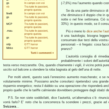
(-7,6%) ma l’aumento quando costa
gs
In campo con voi
vb
Tra tutte le passioni,
proprio questa
Se da una parte diminuisco di 
finelli
In campo con voi
che diminuisce il doppio che in q
gs
Tra tutte le passioni,
notte o nel fine settimana. Ciò 
proprio questa
33%): in questo modo, se il consu
MCP
Tra tutte le passioni,
proprio questa
.mau.
Tra tutte le passioni,
Più o meno lo
dice anche l’aut
proprio questa
è una tautologia; bisogna legger
gs
Tra tutte le passioni,
consumare due terzi della vostra e
proprio questa
pensionati – è fregato: cosa facc
mfp
GTT horror
Mirko
GTT horror
pranzo?
Tutti i commenti
»
L’autorità consiglia di rimed
probabilmente i soloni dell’autorit
testa verso mezzanotte. Ora, quando chiamerete i vigili, il vicino potrà pur
uscito sul balcone a stendere la roba bagnata al gelo dell’una di notte.
Per molti utenti, questo sarà l’ennesimo aumento mascherato; e se no
volutamente minime. Possiamo anche consolarci ripetendoci una grande v
risparmio energetico; resta il dubbio su una operazione che risponderà anche
proprio quelle che le tariffe calmierate dovrebbero proteggere dagli sbalzi d
P.S. Se non siete soddisfatti, dice l’autorità, un’alternativa c’è: rinun
vorrà farlo? E’ noto che la concorrenza fa scendere i prezzi, grazie ad o
Svizzera
…