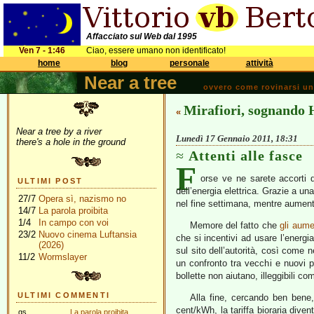
Affacciato sul Web dal 1995
Ven 7 - 1:46
Ciao, essere umano non identificato!
home
blog
personale
attività
Near a tree
ovvero come rovinarsi una 
Mirafiori, sognand
«
Near a tree by a river
Lunedì 17 Gennaio 2011, 18:31
there's a hole in the ground
Attenti alle fasce
F
orse ve ne sarete accorti da
ULTIMI POST
dell’energia elettrica. Grazie a un
27/7
Opera sì, nazismo no
nel fine settimana, mentre aumentan
14/7
La parola proibita
1/4
In campo con voi
Memore del fatto che
gli aume
23/2
Nuovo cinema Luftansia
che si incentivi ad usare l’ener
(2026)
sul sito dell’autorità, così come n
11/2
Wormslayer
un confronto tra vecchi e nuovi p
bollette non aiutano, illeggibili c
ULTIMI COMMENTI
Alla fine, cercando ben bene
cent/kWh, la tariffa bioraria dive
gs
La parola proibita