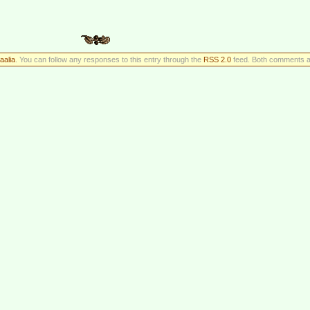
aalia
. You can follow any responses to this entry through the
RSS 2.0
feed. Both comments an