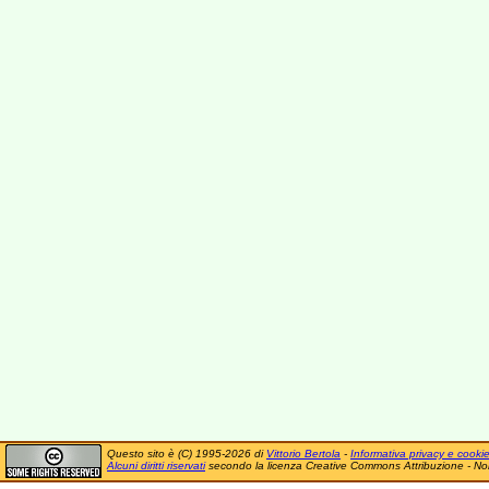
Questo sito è (C) 1995-2026 di
Vittorio Bertola
-
Informativa privacy e cooki
Alcuni diritti riservati
secondo la licenza Creative Commons Attribuzione - No