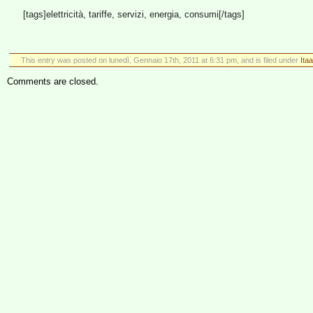
[tags]elettricità, tariffe, servizi, energia, consumi[/tags]
This entry was posted on lunedì, Gennaio 17th, 2011 at 6:31 pm, and is filed under
Itaa
Comments are closed.