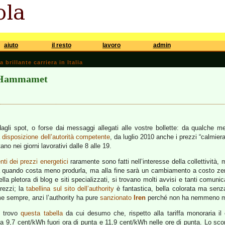
aiuto
il resto
lavoro
admin
brillante carriera in Italia
o Hammamet
gli spot, o forse dai messaggi allegati alle vostre bollette: da qualche mese
a
disposizione dell’autorità competente
, da luglio 2010 anche i prezzi “calmiera
o nei giorni lavorativi dalle 8 alle 19.
nti dei prezzi energetici
raramente sono fatti nell’interesse della collettività
gia quando costa meno produrla, ma alla fine sarà un cambiamento a costo ze
ella pletora di blog e siti specializzati, si trovano molti avvisi e tanti comunic
rezzi; la
tabellina sul sito dell’authority
è fantastica, bella colorata ma senz
ome sempre, anzi l’authority ha pure
sanzionato
Iren
perché non ha nemmeno mess
, trovo
questa tabella
da cui desumo che, rispetto alla tariffa monoraria il 
nta 9,7 cent/kWh fuori ora di punta e 11,9 cent/kWh nelle ore di punta. Lo sc