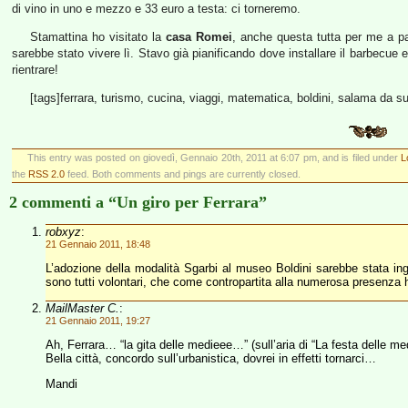
di vino in uno e mezzo e 33 euro a testa: ci torneremo.
Stamattina ho visitato la
casa Romei
, anche questa tutta per me a pa
sarebbe stato vivere lì. Stavo già pianificando dove installare il barbecue 
rientrare!
[tags]ferrara, turismo, cucina, viaggi, matematica, boldini, salama da s
This entry was posted on giovedì, Gennaio 20th, 2011 at 6:07 pm, and is filed under
L
the
RSS 2.0
feed. Both comments and pings are currently closed.
2 commenti a “Un giro per Ferrara”
robxyz
:
21 Gennaio 2011, 18:48
L’adozione della modalità Sgarbi al museo Boldini sarebbe stata ing
sono tutti volontari, che come contropartita alla numerosa presenza h
MailMaster C.
:
21 Gennaio 2011, 19:27
Ah, Ferrara… “la gita delle medieee…” (sull’aria di “La festa delle me
Bella città, concordo sull’urbanistica, dovrei in effetti tornarci…
Mandi