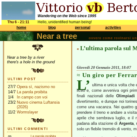
Wandering on the Web since 1995
Thu 6 - 21:11
Hello, unidentified human being!
home
blog
personal
activities
Near a tree
ovvero come rovinarsi una 
L’ultima parola sul M
«
Near a tree by a river
there's a hole in the ground
Giovedì 20 Gennaio 2011, 18:07
Un giro per Ferra
L’
ULTIMI POST
ultima e unica volta che 
27/7
Opera sì, nazismo no
liceo e, come avveniva ogni pri
14/7
La parola proibita
finali nazionali delle
Olimpiadi
1/4
In campo con voi
divertimento, e dunque noi torin
23/2
Nuovo cinema Luftansia
(2026)
come una vacanza. Nei quattro gi
11/2
Wormslayer
prendere il treno e andare a visit
aprile che sembrava luglio, e il 
padana alla stazione di
Argenta
, 
solo un flebile tremolo di vento, 
ULTIMI COMMENTI
gs
La parola proibita