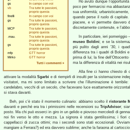
Ho avuto dunque l’opportunità
gs
In campo con voi
poco per fermarcisi ma abbastanza 
vb
Tra tutte le passioni,
sua uniformità; urbanisticamente,
proprio questa
finelli
In campo con voi
quando perse il ruolo di capitale
gs
Tra tutte le passioni,
piacere, e vi permette davvero di
proprio questa
discretamente contenute, e l’abbo
MCP
Tra tutte le passioni,
proprio questa
In particolare, ieri pomeriggio 
.mau.
Tra tutte le passioni,
proprio questa
museo Boldini
; e se la sistema
gs
Tra tutte le passioni,
più pulito dagli anni ’30, i qua
proprio questa
differenza tra i quadri di Boldini
mfp
GTT horror
prima di lui; la fine dell’Ottocent
Mirko
GTT horror
ma la differenza di vitalità nei risul
Tutti i commenti
»
Alla fine ci hanno chiesto di 
attivare la modalità
Sgarbi
e di riempirli di insulti per la sistemazione ind
visitatori, ma mi sono limitato a scrivere che l’illuminazione è terribile
candelabro, vecchi di un secolo, che facevano luce esattamente orizzontale 
si stava davanti.
Beh, poi c’è stato il momento culinario: abbiamo scelto il
ristorante 
davanti e perché era tra i primissimi nelle recensioni su
TripAdvisor
; sia
posto. Ma chi può esserci in giro in un gelido e piovoso mercoledì di gennai
noi fin verso le otto e mezza. La signora è stata gentilissima; i fiori
cappellacci di zucca ottimi; ma i secondi sono stati eccezionali. Ovviam
mangiare a Ferrara?) ed era davvero sublime; anche la faraona al cartoccio 