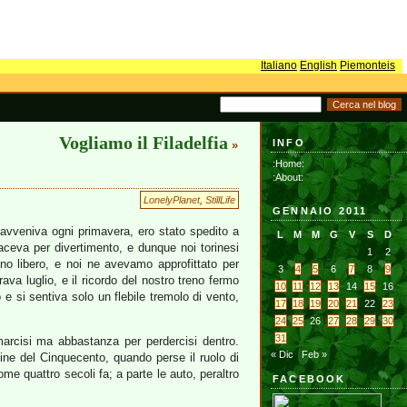
Italiano
English
Piemonteis
Vogliamo il Filadelfia
INFO
»
:Home:
:About:
LonelyPlanet
,
StillLife
GENNAIO 2011
 avveniva ogni primavera, ero stato spedito a
L
M
M
G
V
S
D
aceva per divertimento, e dunque noi torinesi
1
2
o libero, e noi ne avevamo approfittato per
3
4
5
6
7
8
9
va luglio, e il ricordo del nostro treno fermo
10
11
12
13
14
15
16
o e si sentiva solo un flebile tremolo di vento,
17
18
19
20
21
22
23
24
25
26
27
28
29
30
31
arcisi ma abbastanza per perdercisi dentro.
« Dic
Feb »
fine del Cinquecento, quando perse il ruolo di
me quattro secoli fa; a parte le auto, peraltro
FACEBOOK