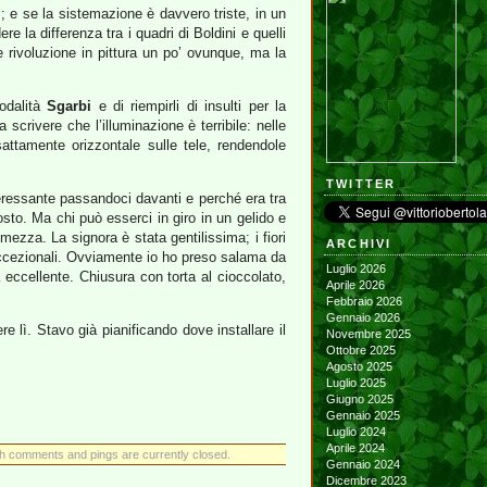
i
; e se la sistemazione è davvero triste, in un
 la differenza tra i quadri di Boldini e quelli
e rivoluzione in pittura un po’ ovunque, ma la
modalità
Sgarbi
e di riempirli di insulti per la
scrivere che l’illuminazione è terribile: nelle
attamente orizzontale sulle tele, rendendole
TWITTER
ressante passandoci davanti e perché era tra
osto. Ma chi può esserci in giro in un gelido e
mezza. La signora è stata gentilissima; i fiori
ARCHIVI
eccezionali. Ovviamente io ho preso salama da
Luglio 2026
 eccellente. Chiusura con torta al cioccolato,
Aprile 2026
Febbraio 2026
Gennaio 2026
e lì. Stavo già pianificando dove installare il
Novembre 2025
Ottobre 2025
Agosto 2025
Luglio 2025
Giugno 2025
Gennaio 2025
Luglio 2024
Aprile 2024
h comments and pings are currently closed.
Gennaio 2024
Dicembre 2023