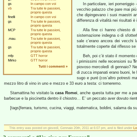
In particolare, ieri pomeriggio
gs
In campo con voi
vb
Tra tutte le passioni,
vecchio palazzo che pare mai più pu
proprio questa
che dipingevano i suoi maestri anc
finelli
In campo con voi
differenza di vitalità nei risultati è 
gs
Tra tutte le passioni,
proprio questa
Alla fine ci hanno chiesto di
MCP
Tra tutte le passioni,
proprio questa
sistemazione indegna o di sfotterl
.mau.
Tra tutte le passioni,
sale c’erano ancora dei vecchi l
proprio questa
totalmente coperte dal riflesso se 
gs
Tra tutte le passioni,
proprio questa
Beh, poi c’è stato il momento 
mfp
GTT horror
Mirko
GTT horror
i primissimi nelle recensioni su
T
Tutti i commenti
»
piovoso mercoledì di gennaio? Ness
di zucca impanati erano buoni, le
sugo e puré (cos’altro potresti m
mezzo litro di vino in uno e mezzo e 33 euro a testa: ci torneremo.
Stamattina ho visitato la
casa Romei
, anche questa tutta per me a part
barbecue e la piscinetta dentro il chiostro… E’ un peccato aver dovuto rient
[tags]ferrara, turismo, cucina, viaggi, matematica, boldini, salama da s
This entry was posted on giovedì, Gennaio 20th, 2011 at 6:07 pm, and is filed under
Lo