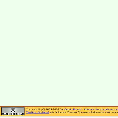
Cost sit a l'è (C) 1995-2026 ëd
Vittorio Bertola
-
Informassion sla privacy e si
Certidun drit riservà
për la licensa Creative Commons Atribussion - Nen comer