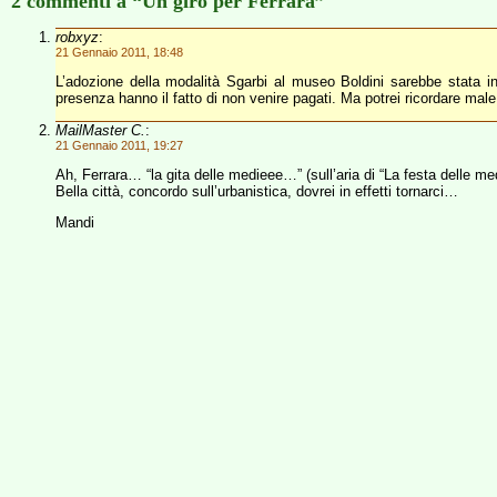
2 commenti a “Un giro per Ferrara”
robxyz
:
21 Gennaio 2011, 18:48
L’adozione della modalità Sgarbi al museo Boldini sarebbe stata in
presenza hanno il fatto di non venire pagati. Ma potrei ricordare ma
MailMaster C.
:
21 Gennaio 2011, 19:27
Ah, Ferrara… “la gita delle medieee…” (sull’aria di “La festa delle me
Bella città, concordo sull’urbanistica, dovrei in effetti tornarci…
Mandi