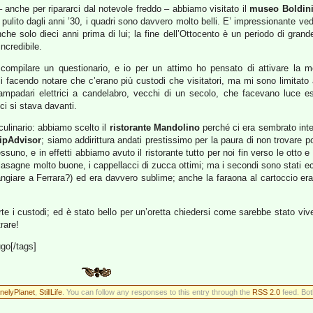
 – anche per ripararci dal notevole freddo – abbiamo visitato il
museo Boldin
lito dagli anni ’30, i quadri sono davvero molto belli. E’ impressionante vedere
he solo dieci anni prima di lui; la fine dell’Ottocento è un periodo di grand
incredibile.
 compilare un questionario, e io per un attimo ho pensato di attivare la 
i facendo notare che c’erano più custodi che visitatori, ma mi sono limitato a 
ampadari elettrici a candelabro, vecchi di un secolo, che facevano luce es
ci si stava davanti.
culinario: abbiamo scelto il
ristorante Mandolino
perché ci era sembrato inte
ripAdvisor
; siamo addirittura andati prestissimo per la paura di non trovare p
uno, e in effetti abbiamo avuto il ristorante tutto per noi fin verso le otto e 
 lasagne molto buone, i cappellacci di zucca ottimi; ma i secondi sono stati 
angiare a Ferrara?) ed era davvero sublime; anche la faraona al cartoccio era
e i custodi; ed è stato bello per un’oretta chiedersi come sarebbe stato viver
rare!
ugo[/tags]
nelyPlanet
,
StillLife
. You can follow any responses to this entry through the
RSS 2.0
feed. Bot