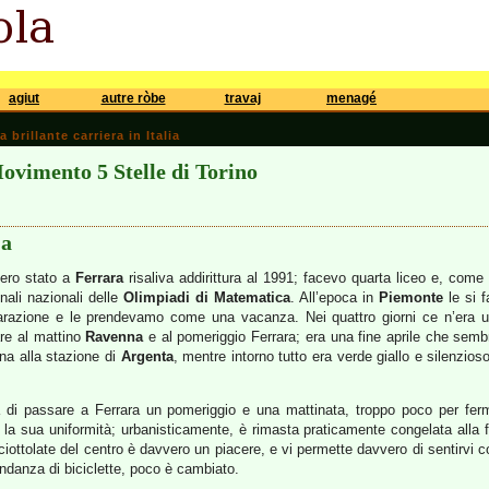
agiut
autre ròbe
travaj
menagé
brillante carriera in Italia
ovimento 5 Stelle di Torino
ra
 ero stato a
Ferrara
risaliva addirittura al 1991; facevo quarta liceo e, come
inali nazionali delle
Olimpiadi di Matematica
. All’epoca in
Piemonte
le si f
arazione e le prendevamo come una vacanza. Nei quattro giorni ce n’era un
are al mattino
Ravenna
e al pomeriggio Ferrara; era una fine aprile che sembra
ana alla stazione di
Argenta
, mentre intorno tutto era verde giallo e silenzios
à di passare a Ferrara un pomeriggio e una mattinata, troppo poco per ferm
r la sua uniformità; urbanisticamente, è rimasta praticamente congelata alla 
iottolate del centro è davvero un piacere, e vi permette davvero di sentirvi co
ndanza di biciclette, poco è cambiato.