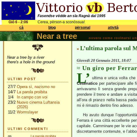
Fasendse vëdde an sla Ragnà dal 1995
Giò 6 - 2:06
Cerea, përson-a sconòssua!
cà
blog
përsonal
atività
Near a tree
ovvero come rovinarsi una 
L’ultima parola sul M
«
Near a tree by a river
Giovedì 20 Gennaio 2011, 18:07
there's a hole in the ground
Un giro per Ferra
L’
ultima e unica volta che
ULTIMI POST
Cesenatico
per partecipare alle f
27/7
Opera sì, nazismo no
arrivavamo lì senza grande prep
14/7
La parola proibita
prendere il treno e andare a visit
1/4
In campo con voi
all’ora di pranzo nella bassa pad
23/2
Nuovo cinema Luftansia
mi è rimasto dentro fino adesso.
(2026)
11/2
Wormslayer
Ho avuto dunque l’opportunit
Ferrara è una città eccellente pe
capitale. Camminare per le vie acc
ULTIMI COMMENTI
discretamente contenute, e l’abbo
gs
La parola proibita