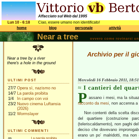
Affacciato sul Web dal 1995
Lun 10 - 6:18
Ciao, essere umano non identificato!
home
blog
personale
attività
Near a tree
ovvero come rovinarsi una 
Archivio per il g
Near a tree by a river
there's a hole in the ground
Mercoledì 16 Febbraio 2011, 18:51
ULTIMI POST
I cantieri del quar
27/7
Opera sì, nazismo no
P
14/7
La parola proibita
assano i mesi, ma la situazi
1/4
In campo con voi
racconto da mesi
, non accenna a
23/2
Nuovo cinema Luftansia
(2026)
Non contenti della scelta disc
11/2
Wormslayer
del quartiere (costruzione par
(teleriscaldamento), non paghi del
deciso che dovevano improrogabil
ULTIMI COMMENTI
erano un po’ malridotti, ma non
gs
La parola proibita