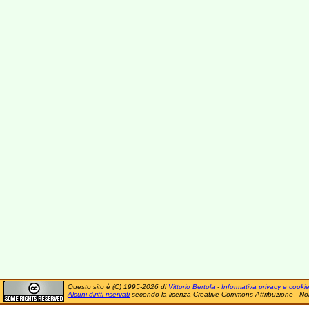
Questo sito è (C) 1995-2026 di
Vittorio Bertola
-
Informativa privacy e cooki
Alcuni diritti riservati
secondo la licenza Creative Commons Attribuzione - No