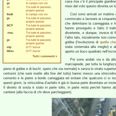
casa mia c’è il principale giardine
gs
In campo con voi
mesi dal voto questo diventa un l
vb
Tra tutte le passioni,
proprio questa
Così sono arrivati un mattino 
finelli
In campo con voi
gs
Tra tutte le passioni,
cominciato a lavorare ai cinquanta
proprio questa
che delimitano la carreggiata e 
MCP
Tra tutte le passioni,
hanno proseguito e fatto il tr
proprio questa
divertente, e dunque, invece di fi
.mau.
Tra tutte le passioni,
proprio questa
l’altro lato, inizialmente non coin
gs
Tra tutte le passioni,
gobba (l’evoluzione di
quella che
proprio questa
stata sistemata alla meglio) e 
mfp
GTT horror
Mirko
GTT horror
aperto un buco quadrato nell’incro
Tutti i commenti
»
Poi sono andati via e da allo
marciapiede, per tutta la lunghezz
pieno di gobbe e di buchi: spero che sia normale) e senza lo strato superior
certosini (che sarà inutile alla fine del tutto) hanno messo una strisciolina
cemento e le pietre a bordo carreggiata ed evitare che qualcuno ci si in
questi giorni, la strisciolina d’asfalto è già in buona parte diventata un ins
Il divieto di sosta è stato in parte tolto, in parte resta perché hanno
cantiere (alla faccia di chi deve parcheggiare).