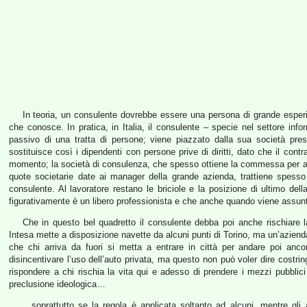
In teoria, un consulente dovrebbe essere una persona di grande esper
che conosce. In pratica, in Italia, il consulente – specie nel settore in
passivo di una tratta di persone; viene piazzato dalla sua società pre
sostituisce così i dipendenti con persone prive di diritti, dato che il con
momento; la società di consulenza, che spesso ottiene la commessa per a
quote societarie date ai manager della grande azienda, trattiene spesso
consulente. Al lavoratore restano le briciole e la posizione di ultimo della
figurativamente è un libero professionista e che anche quando viene assunt
Che in questo bel quadretto il consulente debba poi anche rischiare 
Intesa mette a disposizione navette da alcuni punti di Torino, ma un’azie
che chi arriva da fuori si metta a entrare in città per andare poi an
disincentivare l’uso dell’auto privata, ma questo non può voler dire costrin
rispondere a chi rischia la vita qui e adesso di prendere i mezzi pubblic
preclusione ideologica…
…soprattutto se la regola è applicata soltanto ad alcuni, mentre gli a