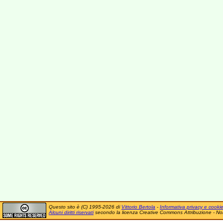
Questo sito è (C) 1995-2026 di
Vittorio Bertola
-
Informativa privacy e cooki
Alcuni diritti riservati
secondo la licenza Creative Commons Attribuzione - No