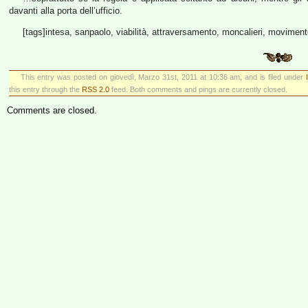
davanti alla porta dell’ufficio.
[tags]intesa, sanpaolo, viabilità, attraversamento, moncalieri, movimento
This entry was posted on giovedì, Marzo 31st, 2011 at 10:36 am, and is filed under
this entry through the
RSS 2.0
feed. Both comments and pings are currently closed.
Comments are closed.