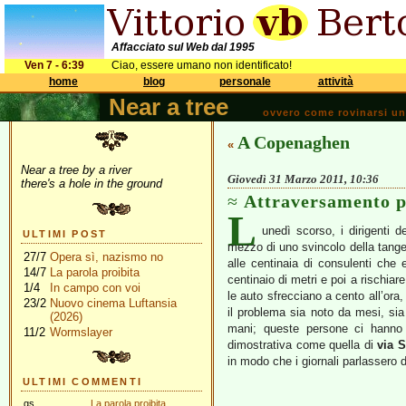
Affacciato sul Web dal 1995
Ven 7 - 6:39
Ciao, essere umano non identificato!
home
blog
personale
attività
Near a tree
ovvero come rovinarsi una 
A Copenaghen
«
Near a tree by a river
Giovedì 31 Marzo 2011, 10:36
there's a hole in the ground
Attraversamento p
L
unedì scorso, i dirigenti 
ULTIMI POST
mezzo di uno svincolo della tangen
27/7
Opera sì, nazismo no
alle centinaia di consulenti che 
14/7
La parola proibita
centinaio di metri e poi a rischiar
1/4
In campo con voi
le auto sfrecciano a cento all’ora
23/2
Nuovo cinema Luftansia
il problema sia noto da mesi, si
(2026)
mani; queste persone ci hanno 
11/2
Wormslayer
dimostrativa come quella di
via 
in modo che i giornali parlassero 
ULTIMI COMMENTI
gs
La parola proibita