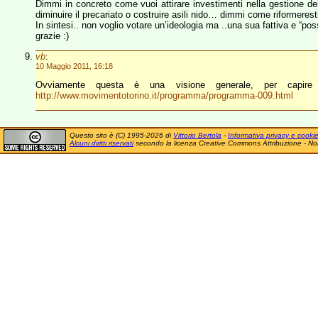
Dimmi in concreto come vuoi attirare investimenti nella gestione dell
diminuire il precariato o costruire asili nido… dimmi come riformerest
In sintesi.. non voglio votare un’ideologia ma ..una sua fattiva e “po
grazie :)
vb
:
10 Maggio 2011, 16:18
Ovviamente questa è una visione generale, per capire 
http://www.movimentotorino.it/programma/programma-009.html
Questo sito è (C) 1995-2026 di
Vittorio Bertola
-
Informativa privacy e cooki
Alcuni diritti riservati
secondo la licenza Creative Commons Attribuzione - No