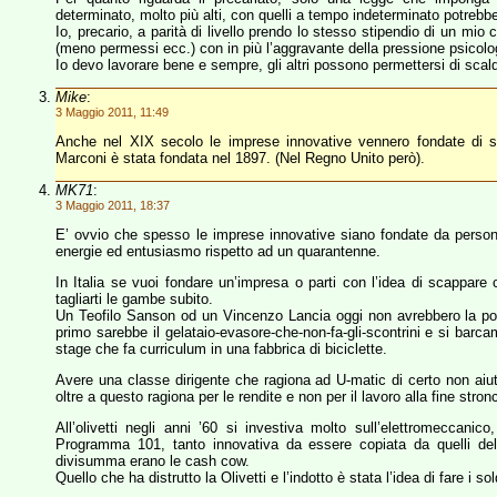
determinato, molto più alti, con quelli a tempo indeterminato potreb
Io, precario, a parità di livello prendo lo stesso stipendio di un m
(meno permessi ecc.) con in più l’aggravante della pressione psicolog
Io devo lavorare bene e sempre, gli altri possono permettersi di scald
Mike
:
3 Maggio 2011, 11:49
Anche nel XIX secolo le imprese innovative vennero fondate di so
Marconi è stata fondata nel 1897. (Nel Regno Unito però).
MK71
:
3 Maggio 2011, 18:37
E’ ovvio che spesso le imprese innovative siano fondate da persone
energie ed entusiasmo rispetto ad un quarantenne.
In Italia se vuoi fondare un’impresa o parti con l’idea di scappare 
tagliarti le gambe subito.
Un Teofilo Sanson od un Vincenzo Lancia oggi non avrebbero la poss
primo sarebbe il gelataio-evasore-che-non-fa-gli-scontrini e si barca
stage che fa curriculum in una fabbrica di biciclette.
Avere una classe dirigente che ragiona ad U-matic di certo non aiu
oltre a questo ragiona per le rendite e non per il lavoro alla fine stronc
All’olivetti negli anni ’60 si investiva molto sull’elettromeccan
Programma 101, tanto innovativa da essere copiata da quelli dell
divisumma erano le cash cow.
Quello che ha distrutto la Olivetti e l’indotto è stata l’idea di fare 