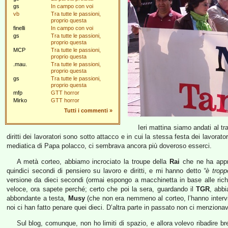
gs
In campo con voi
vb
Tra tutte le passioni,
proprio questa
finelli
In campo con voi
gs
Tra tutte le passioni,
proprio questa
MCP
Tra tutte le passioni,
proprio questa
.mau.
Tra tutte le passioni,
proprio questa
gs
Tra tutte le passioni,
proprio questa
mfp
GTT horror
Mirko
GTT horror
Tutti i commenti
»
Ieri mattina siamo andati al tr
diritti dei lavoratori sono sotto attacco e in cui la stessa festa dei lavora
mediatica di Papa polacco, ci sembrava ancora più doveroso esserci.
A metà corteo, abbiamo incrociato la troupe della
Rai
che ne ha appro
quindici secondi di pensiero su lavoro e diritti, e mi hanno detto
“è tropp
versione da dieci secondi (ormai espongo a macchinetta in base alle richie
veloce, ora sapete perché; certo che poi la sera, guardando il
TGR
, abb
abbondante a testa,
Musy
(che non era nemmeno al corteo, l’hanno interv
noi ci han fatto penare quei dieci. D’altra parte in passato non ci menzion
Sul blog, comunque, non ho limiti di spazio, e allora volevo ribadire 