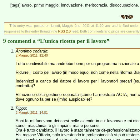
[tags]lavoro, primo maggio, innovazione, meritocrazia, disoccupazione,
This entry was posted on lunedì, Maggio 2nd, 2011 at 11:10 am, and is filed unde
responses to this entry through the
RSS 2.0
feed. Both comments and pings are currently
9 commenti a “L’unica ricetta per il lavoro”
Anonimo codardo
:
2 Maggio 2011, 12:40
Tutto condivisibile ma andrebbe bene per un programma nazionale a 
Ridurre il costo del lavoro (in modo equo, non come nella riforma Bia
Indennizzi a carico del datore di lavoro per i lavoratori precari (
contratto)?
Rimozione della gestione separata (come ha mostrato ACTA, non co
dove ognuno fa per se (imho auspicabile)?
Pippo
:
2 Maggio 2011, 14:01
Anni fa mi facevano dei corsi nelle aziende in cui lavoravo e mi dic
sono i macchinari e gli impianti ma le persone.
Ora è tutto cambiato, il lavoro è stato talmente de-professionalizzat
Hai ragione Vittorio, solo investendo in professionalità si può restare
Per quanto riguarda il precariato, solo una legge che imponga u