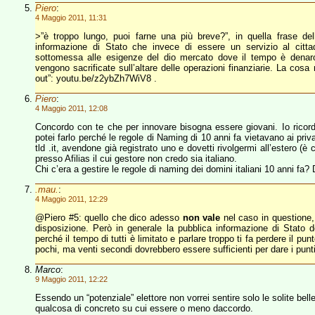
Piero
:
4 Maggio 2011, 11:31
>”è troppo lungo, puoi farne una più breve?”, in quella frase del
informazione di Stato che invece di essere un servizio al cittad
sottomessa alle esigenze del dio mercato dove il tempo è denaro 
vengono sacrificate sull’altare delle operazioni finanziarie. La cosa 
out”: youtu.be/z2ybZh7WiV8 .
Piero
:
4 Maggio 2011, 12:08
Concordo con te che per innovare bisogna essere giovani. Io ricordo 
potei farlo perché le regole di Naming di 10 anni fa vietavano ai privat
tld .it, avendone già registrato uno e dovetti rivolgermi all’estero (
presso Afilias il cui gestore non credo sia italiano.
Chi c’era a gestire le regole di naming dei domini italiani 10 anni fa
.mau.
:
4 Maggio 2011, 12:29
@Piero #5: quello che dico adesso
non vale
nel caso in questione,
disposizione. Però in generale la pubblica informazione di Stato 
perché il tempo di tutti è limitato e parlare troppo ti fa perdere il 
pochi, ma venti secondi dovrebbero essere sufficienti per dare i punti 
Marco
:
9 Maggio 2011, 12:22
Essendo un “potenziale” elettore non vorrei sentire solo le solite belle
qualcosa di concreto su cui essere o meno daccordo.