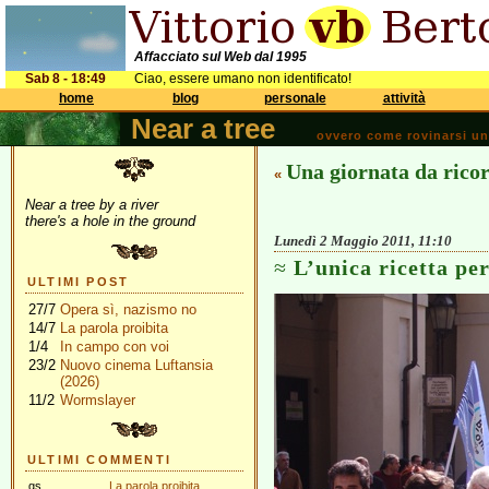
Affacciato sul Web dal 1995
Sab 8 - 18:49
Ciao, essere umano non identificato!
home
blog
personale
attività
Near a tree
ovvero come rovinarsi una 
Una giornata da rico
«
Near a tree by a river
there's a hole in the ground
Lunedì 2 Maggio 2011, 11:10
L’unica ricetta per
ULTIMI POST
27/7
Opera sì, nazismo no
14/7
La parola proibita
1/4
In campo con voi
23/2
Nuovo cinema Luftansia
(2026)
11/2
Wormslayer
ULTIMI COMMENTI
gs
La parola proibita