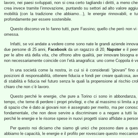
lavoro, nei paesi sviluppati, non si crea certo tagliando i diritti, a meno c
crea invece tramite l’innovazione, puntando su settori ad alto valore aggi
mobilità (con la tradizione che abbiamo…), le energie rinnovabili, e t
profondamente per essere sostenibile.
Questo discorso ve lo fanno tutti, pure Fassino; quello che però non v
omessa.
Infatti, se voi andate a vedere come sono nate le grandi aziende innovat
due persone di 25 anni,
Facebook
da un ragazzo di 20,
Napster
e il peer
per le altre età della vita, che offrono altre qualità, per innovare bisogn
non necessariamente coincide con l’età anagrafica: uno come Coppola è ve
In una società come la nostra, in cui si è considerati
“giovani”
fino a
posizioni di responsabilità, ottenere fiducia e fondi per creare qualcosa, av
di stabilità e fiducia nel futuro senza le quali la propensione al rischio c
chiaro che non c’è lavoro.
Questo perché le energie, che pure a Torino ci sono in abbondanza, 
tempo, che teme di perdere i propri privilegi, e che al massimo si limita a 
di spazio che è dato ai giovani non è assegnato per merito, ma per conosce
fondamentale, che non deve servire a discriminare o a negare a tutti la
perché le energie e le risorse spese in nuovi progetti siano affidate a perso
Per questo noi diciamo che siamo gli unici che possono dare a ques
abbiamo le capacità, le energie e il profilo per rovesciare questo meccanis