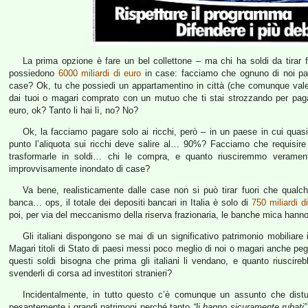
La prima opzione è fare un bel collettone – ma chi ha soldi da tirar fu
possiedono
6000 miliardi di euro
in case: facciamo che ognuno di noi paga
case? Ok, tu che possiedi un appartamentino in città (che comunque vale, 
dai tuoi o magari comprato con un mutuo che ti stai strozzando per paga
euro, ok? Tanto li hai lì, no? No?
Ok, la facciamo pagare solo ai ricchi, però – in un paese in cui qua
punto l’aliquota sui ricchi deve salire al… 90%? Facciamo che requisire
trasformarle in soldi… chi le compra, e quanto riusciremmo verament
improvvisamente inondato di case?
Va bene, realisticamente dalle case non si può tirar fuori che qualch
banca… ops, il totale dei depositi bancari in Italia è solo di
750 miliardi d
poi, per via del meccanismo della riserva frazionaria, le banche mica hanno l
Gli italiani dispongono se mai di un significativo patrimonio mobiliare i
Magari titoli di Stato di paesi messi poco meglio di noi o magari anche pegg
questi soldi bisogna che prima gli italiani li vendano, e quanto riuscire
svenderli di corsa ad investitori stranieri?
Incidentalmente, in tutto questo c’è comunque un assunto che dist
pesantemente i grandi patrimoni perché tanto
“li hanno sicuramente rubati”