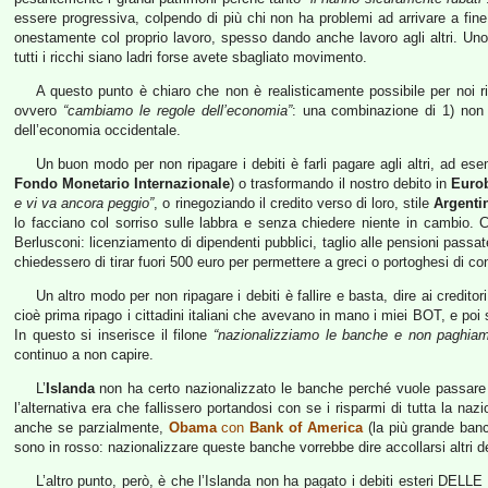
essere progressiva, colpendo di più chi non ha problemi ad arrivare a fine
onestamente col proprio lavoro, spesso dando anche lavoro agli altri. Uno
tutti i ricchi siano ladri forse avete sbagliato movimento.
A questo punto è chiaro che non è realisticamente possibile per noi ri
ovvero
“cambiamo le regole dell’economia”
: una combinazione di 1) non ri
dell’economia occidentale.
Un buon modo per non ripagare i debiti è farli pagare agli altri, ad e
Fondo Monetario Internazionale
) o trasformando il nostro debito in
Euro
e vi va ancora peggio”
, o rinegoziando il credito verso di loro, stile
Argenti
lo facciano col sorriso sulle labbra e senza chiedere niente in cambio. 
Berlusconi: licenziamento di dipendenti pubblici, taglio alle pensioni passate
chiedessero di tirar fuori 500 euro per permettere a greci o portoghesi di c
Un altro modo per non ripagare i debiti è fallire e basta, dire ai creditor
cioè prima ripago i cittadini italiani che avevano in mano i miei BOT, e po
In questo si inserisce il filone
“nazionalizziamo le banche e non paghiamo 
continuo a non capire.
L’
Islanda
non ha certo nazionalizzato le banche perché vuole passare 
l’alternativa era che fallissero portandosi con se i risparmi di tutta la naz
anche se parzialmente,
Obama
con
Bank of America
(la più grande banc
sono in rosso: nazionalizzare queste banche vorrebbe dire accollarsi altri deb
L’altro punto, però, è che l’Islanda non ha pagato i debiti esteri DEL