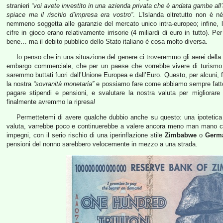
stranieri
“voi avete investito in una azienda privata che è andata gambe all
spiace ma il rischio d’impresa era vostro”
. L’Islanda oltretutto non è n
nemmeno soggetta alle garanzie del mercato unico intra-europeo; infine, l’
cifre in gioco erano relativamente irrisorie (4 miliardi di euro in tutto). P
bene… ma il debito pubblico dello Stato italiano è cosa molto diversa.
Io penso che in una situazione del genere ci troveremmo gli aerei dell
embargo commerciale, che per un paese che vorrebbe vivere di turismo e
saremmo buttati fuori dall’Unione Europea e dall’Euro. Questo, per alcuni, f
la nostra
“sovranità monetaria”
e possiamo fare come abbiamo sempre fatto 
pagare stipendi e pensioni, e svalutare la nostra valuta per migliorare
finalmente avremmo la ripresa!
Permettetemi di avere qualche dubbio anche su questo: una ipotetic
valuta, varrebbe poco e continuerebbe a valere ancora meno man mano che 
impegni, con il serio rischio di una iperinflazione stile
Zimbabwe
o
Germ
pensioni del nonno sarebbero velocemente in mezzo a una strada.