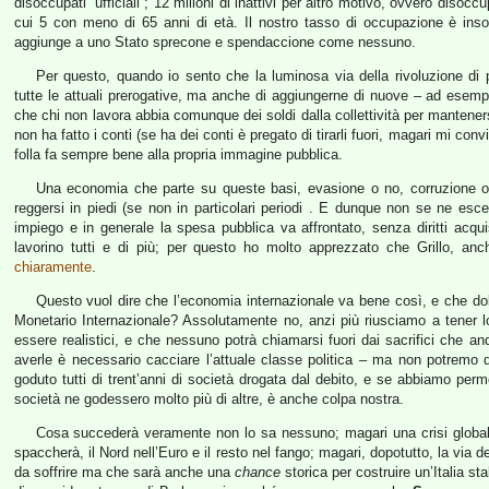
disoccupati “ufficiali”; 12 milioni di inattivi per altro motivo, ovvero disoccu
cui 5 con meno di 65 anni di età. Il nostro tasso di occupazione è i
aggiunge a uno Stato sprecone e spendaccione come nessuno.
Per questo, quando io sento che la luminosa via della rivoluzione di
tutte le attuali prerogative, ma anche di aggiungerne di nuove – ad esemp
che chi non lavora abbia comunque dei soldi dalla collettività per manteners
non ha fatto i conti (se ha dei conti è pregato di tirarli fuori, magari mi con
folla fa sempre bene alla propria immagine pubblica.
Una economia che parte su queste basi, evasione o no, corruzione o 
reggersi in piedi (se non in particolari periodi . E dunque non se ne esce,
impiego e in generale la spesa pubblica va affrontato, senza diritti acquis
lavorino tutti e di più; per questo ho molto apprezzato che Grillo, anc
chiaramente
.
Questo vuol dire che l’economia internazionale va bene così, e che dob
Monetario Internazionale? Assolutamente no, anzi più riusciamo a tener 
essere realistici, e che nessuno potrà chiamarsi fuori dai sacrifici che an
averle è necessario cacciare l’attuale classe politica – ma non potremo 
goduto tutti di trent’anni di società drogata dal debito, e se abbiamo per
società ne godessero molto più di altre, è anche colpa nostra.
Cosa succederà veramente non lo sa nessuno; magari una crisi globale 
spaccherà, il Nord nell’Euro e il resto nel fango; magari, dopotutto, la via d
da soffrire ma che sarà anche una
chance
storica per costruire un’Italia st