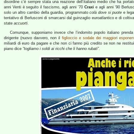
disordine c’è sempre stata una reazione dell’italiano medio che ha portato a
anni Venti è seguito il fascismo, agli anni ’70
Craxi
e agli anni ’90 Berlus
solo un altro cambio della guardia, programmato
colà dove si puote
e legat
tentativo di Berlusconi di smarcarsi dal guinzaglio euroatlantico e di coltiv
state
accuorti
.
Comunque, supponiamo invece che l’indomito popolo italiano prenda
dirigente (nuovo davvero, non il
figlioccio e sodale dei maggiori esponent
miliardi di euro da pagare e che non ci fanno più credito se non ne restit
piano dice
“togliamo i soldi ai ricchi che li hanno rubati”
.