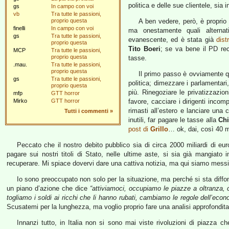
politica e delle sue clientele, sia i
gs
In campo con voi
vb
Tra tutte le passioni,
proprio questa
A ben vedere, però, è proprio i
finelli
In campo con voi
ma onestamente quali alterna
gs
Tra tutte le passioni,
evanescente, ed è stata già
dist
proprio questa
Tito Boeri
; se va bene il PD rec
MCP
Tra tutte le passioni,
proprio questa
tasse.
.mau.
Tra tutte le passioni,
proprio questa
Il primo passo è ovviamente quel
gs
Tra tutte le passioni,
politica; dimezzare i parlamentari
proprio questa
più. Rinegoziare le privatizzazion
mfp
GTT horror
Mirko
GTT horror
favore, cacciare i dirigenti incom
rimasti all’estero e lanciare una
Tutti i commenti
»
inutili, far pagare le tasse alla
Chi
post di
Grillo
… ok, dai, così 40 m
Peccato che il nostro debito pubblico sia di circa 2000 miliardi di e
pagare sui nostri titoli di Stato, nelle ultime aste, si sia già mangiat
recuperare. Mi spiace dovervi dare una cattiva notizia, ma qui siamo mess
Io sono preoccupato non solo per la situazione, ma perché si sta diffond
un piano d’azione che dice
“attiviamoci, occupiamo le piazze a oltranza, c
togliamo i soldi ai ricchi che li hanno rubati, cambiamo le regole dell’econom
Scusatemi per la lunghezza, ma voglio proprio fare una analisi approfondita
Innanzi tutto, in Italia non si sono mai viste rivoluzioni di piazza c