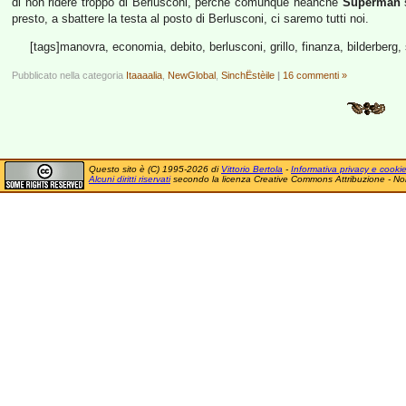
di non ridere troppo di Berlusconi, perché comunque neanche
Superman
s
presto, a sbattere la testa al posto di Berlusconi, ci saremo tutti noi.
[tags]manovra, economia, debito, berlusconi, grillo, finanza, bilderberg,
Pubblicato nella categoria
Itaaaalia
,
NewGlobal
,
SinchËstèile
|
16 commenti »
Questo sito è (C) 1995-2026 di
Vittorio Bertola
-
Informativa privacy e cooki
Alcuni diritti riservati
secondo la licenza Creative Commons Attribuzione - No