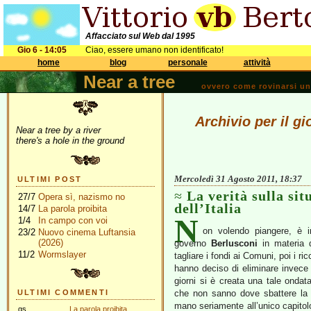
Affacciato sul Web dal 1995
Gio 6 - 14:05
Ciao, essere umano non identificato!
home
blog
personale
attività
Near a tree
ovvero come rovinarsi una 
Archivio per il g
Near a tree by a river
there's a hole in the ground
Mercoledì 31 Agosto 2011, 18:37
ULTIMI POST
La verità sulla si
27/7
Opera sì, nazismo no
dell’Italia
14/7
La parola proibita
N
1/4
In campo con voi
on volendo piangere, è in
23/2
Nuovo cinema Luftansia
(2026)
governo
Berlusconi
in materia d
11/2
Wormslayer
tagliare i fondi ai Comuni, poi i ri
hanno deciso di eliminare invece i
giorni si è creata una tale ondat
ULTIMI COMMENTI
che non sanno dove sbattere la t
mano seriamente all’unico capitolo
gs
La parola proibita