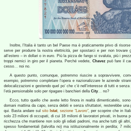
Inoltre, l’Italia è tanto un bel Paese ma è praticamente privo di risorse 
serve per produrre la nostra elettricità, per spostarci e per non trovare
all’estero – in dollari o in euro. Più la pizza de fango si svaluta, più i pr
troppi nemici in giro per il pianeta. Perché vedete,
Chavez
può fare il cac
cesso… noi no.
A questo punto, comunque, potremmo riuscire a sopravvivere, come s
esempio, potremmo completare l’opera e nazionalizzare le aziende strani
delocalizzazioni e gestendo quel po’ che c’è nell’interesse di tutti e senza p
l’età pensionabile solo per ripagare i banchieri della
City
… no?
Ecco, tutto quello che avete letto finora in realtà dimenticatelo, so
domani mattina da capo, senza debiti e senza sfruttatori, resterebbe una p
qui. Basta andare sul
sito
Istat
, sezione
“Lavoro”
, per scoprire che in Ital
solo 23 milioni di occupati, di cui 18 milioni di lavoratori privati, in buona
ricchezza che mantiene non solo gli odiati padroni, ma anche tutti gli altri,
spesso fondamentali (talvolta no) ma istituzionalmente in perdita; 7 milion