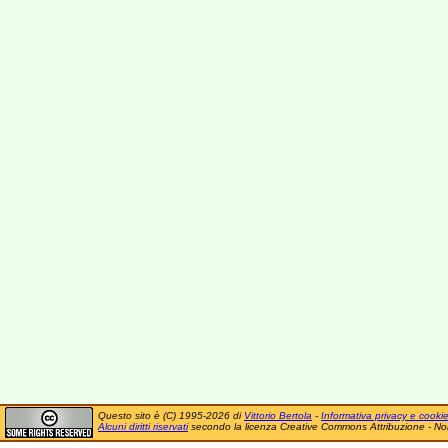
Questo sito è (C) 1995-2026 di
Vittorio Bertola
-
Informativa privacy e cooki
Alcuni diritti riservati
secondo la licenza Creative Commons Attribuzione - No