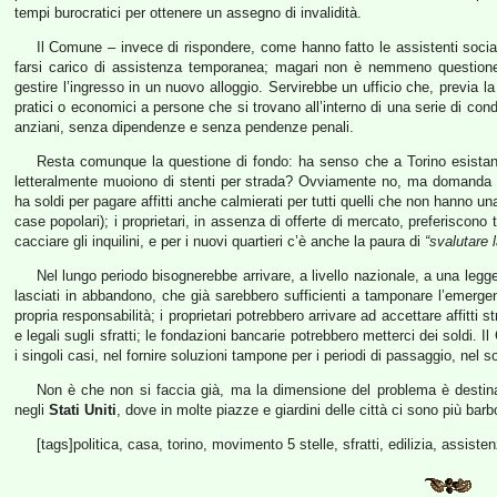
tempi burocratici per ottenere un assegno di invalidità.
Il Comune – invece di rispondere, come hanno fatto le assistenti socia
farsi carico di assistenza temporanea; magari non è nemmeno questione 
gestire l’ingresso in un nuovo alloggio. Servirebbe un ufficio che, previa 
pratici o economici a persone che si trovano all’interno di una serie di con
anziani, senza dipendenze e senza pendenze penali.
Resta comunque la questione di fondo: ha senso che a Torino esista
letteralmente muoiono di stenti per strada? Ovviamente no, ma domanda e
ha soldi per pagare affitti anche calmierati per tutti quelli che non hanno 
case popolari); i proprietari, in assenza di offerte di mercato, preferiscono 
cacciare gli inquilini, e per i nuovi quartieri c’è anche la paura di
“svalutare 
Nel lungo periodo bisognerebbe arrivare, a livello nazionale, a una leg
lasciati in abbandono, che già sarebbero sufficienti a tamponare l’emerg
propria responsabilità; i proprietari potrebbero arrivare ad accettare affitti 
e legali sugli sfratti; le fondazioni bancarie potrebbero metterci dei soldi. 
i singoli casi, nel fornire soluzioni tampone per i periodi di passaggio, nel soll
Non è che non si faccia già, ma la dimensione del problema è destina
negli
Stati Uniti
, dove in molte piazze e giardini delle città ci sono più barbo
[tags]politica, casa, torino, movimento 5 stelle, sfratti, edilizia, assiste