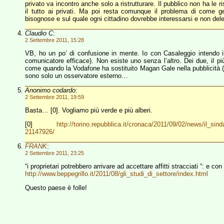
privato va incontro anche solo a ristrutturare. Il pubblico non ha le r
il tutto ai privati. Ma poi resta comunque il problema di come ge
bisognose e sul quale ogni cittadino dovrebbe interessarsi e non delega
Claudio C
:
2 Settembre 2011, 15:28
VB, ho un po’ di confusione in mente. Io con Casaleggio intendo il Gr
comunicatore efficace). Non esiste uno senza l’altro. Dei due, il pi
come quando la Vodafone ha sostituito Magan Gale nella pubblicità (
sono solo un osservatore esterno…
Anonimo codardo
:
2 Settembre 2011, 19:59
Basta… [0]. Vogliamo più verde e più alberi.
[0]
http://torino.repubblica.it/cronaca/2011/09/02/news/il_
21147926/
FRANK
:
2 Settembre 2011, 23:25
“i proprietari potrebbero arrivare ad accettare affitti stracciati “: e co
http://www.beppegrillo.it/2011/08/gli_studi_di_settore/index.html
Questo paese è folle!