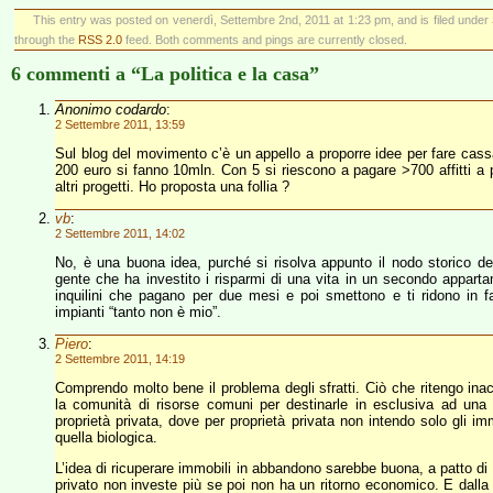
This entry was posted on venerdì, Settembre 2nd, 2011 at 1:23 pm, and is filed under
through the
RSS 2.0
feed. Both comments and pings are currently closed.
6 commenti a “La politica e la casa”
Anonimo codardo
:
2 Settembre 2011, 13:59
Sul blog del movimento c’è un appello a proporre idee per fare cassa.
200 euro si fanno 10mln. Con 5 si riescono a pagare >700 affitti a pr
altri progetti. Ho proposta una follia ?
vb
:
2 Settembre 2011, 14:02
No, è una buona idea, purché si risolva appunto il nodo storico del
gente che ha investito i risparmi di una vita in un secondo apparta
inquilini che pagano per due mesi e poi smettono e ti ridono in 
impianti “tanto non è mio”.
Piero
:
2 Settembre 2011, 14:19
Comprendo molto bene il problema degli sfratti. Ciò che ritengo inacc
la comunità di risorse comuni per destinarle in esclusiva ad una 
proprietà privata, dove per proprietà privata non intendo solo gli imm
quella biologica.
L’idea di ricuperare immobili in abbandono sarebbe buona, a patto di tro
privato non investe più se poi non ha un ritorno economico. E dalla