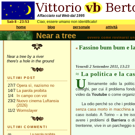
Affacciato sul Web dal 1995
Sab 8 - 23:53
Ciao, essere umano non identificato!
home
blog
personale
attività
Near a tree
ovvero come rovinarsi una 
Fassino bum bum e la
«
Near a tree by a river
there's a hole in the ground
Venerdì 2 Settembre 2011, 13:23
La politica e la ca
U
ULTIMI POST
ltimamente odio la politi
27/7
Opera sì, nazismo no
colleghi, per cui il problema f
14/7
La parola proibita
video da
Youtube
o come organizz
1/4
In campo con voi
23/2
Nuovo cinema Luftansia
La odio perché so che i problem
(2026)
senza casa morto in macchina
11/2
Wormslayer
caso isolato. A Torino – a tre i
avere i problemi di
Barriera
o d
trentenne, vive in un parcheggio so
ULTIMI COMMENTI
gs
La parola proibita