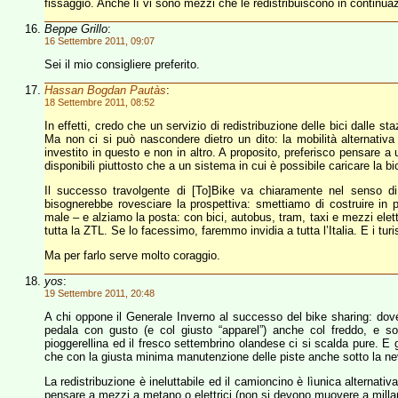
fissaggio. Anche lì vi sono mezzi che le redistribuiscono in continua
Beppe Grillo
:
16 Settembre 2011, 09:07
Sei il mio consigliere preferito.
Hassan Bogdan Pautàs
:
18 Settembre 2011, 08:52
In effetti, credo che un servizio di redistribuzione delle bici dalle st
Ma non ci si può nascondere dietro un dito: la mobilità alternativa 
investito in questo e non in altro. A proposito, preferisco pensare a 
disponibili piuttosto che a un sistema in cui è possibile caricare la bi
Il successo travolgente di [To]Bike va chiaramente nel senso di
bisognerebbe rovesciare la prospettiva: smettiamo di costruire in 
male – e alziamo la posta: con bici, autobus, tram, taxi e mezzi elet
tutta la ZTL. Se lo facessimo, faremmo invidia a tutta l’Italia. E i tu
Ma per farlo serve molto coraggio.
yos
:
19 Settembre 2011, 20:48
A chi oppone il Generale Inverno al successo del bike sharing: dove
pedala con gusto (e col giusto “apparel”) anche col freddo, e so
pioggerellina ed il fresco settembrino olandese ci si scalda pure. E 
che con la giusta minima manutenzione delle piste anche sotto la nev
La redistribuzione è ineluttabile ed il camioncino è lìunica alternativ
pensare a mezzi a metano o elettrici (non si devono muovere a millant