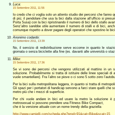
Luca
:
15 Settembre 2011, 11:56
Io credo che ci voglia solo un attento studio dei percorsi che fanno qu
di più; il pendolare che usa la bici dalla stazione all’ufficio si pre
Porta Susa) con la bici ripristinando il numero di bici dello stallo avan
Senz’altro sarebbe utile aumentare il numero di stalli e di bici, a
comunque rispetto a dover pagare degli operatori che spostino le bici
Anonimo codardo
:
15 Settembre 2011, 13:39
No, il servizio di redistribuzione serve eccome in quanto le stazio
giornata o senza biciclette alla fine (es. davanti alle università o staz
Mike
:
15 Settembre 2011, 17:36
Se vi sono dei percorsi che vengono utilizzati al mattino in un se
soluzione. Probabilmente si tratta di istituire delle linee speciali d
vuole smantellare). Fra l’altro se piove o ci sono 5 sotto zero l’auto
Per la bici sulla metropolitana leggera, in quanto si tratta di metropo
Gli spazi per i portatori di handicap servono a farci stare quelli che 
metro più che i mezzi di superficie.
Per chi vuole andare in bici ed usare la metro la soluzione è p
metrosexual si possono prendere una Fitness Bike Compact,
che è la versione attuale con un nome trendy della graziella·
http://www.carnielli.com/scheda.php?prod=91&cat=Bike&scat=15