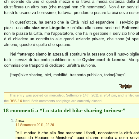
chi scende da uno di questi mezzi e si trova a media distanza dalla de
giustificare un altro bus (che magari non c’è nemmeno). Non è un servizio d
turisti lo usano va benissimo; tuttavia, prendere e posare la bici deve ess
In quest’ottica, ha senso che la Città inizi ad espandere il servizio p
piazzi una alla
stazione Lingotto
e un’altra alla nuova sede del
Politecn
non le piazza la Città, ma l’appaltatore, che ha in gestione il servizio fino al
è di chiedere un contributo alle grandi aziende private, che sono (si sper
almeno, questo è quello che sperano.
Nel frattempo siamo in attesa di sostituire la tessera con il nuovo bigli
tutti i servizi di trasporto pubblico in stile
Oyster card
di
Londra
. Ma qu
commissione trasporti di dedicarci un’altra riunione.
[tags]bike sharing, bici, mobilità, trasporto pubblico, torino[/tags]
This entry was posted on mercoledì, Settembre 14th, 2011 at 9:34 pm, and is filed u
the
RSS 2.0
feed. Both comments and pings are currently closed.
18 commenti a “Lo stato del bike sharing torinese”
Luca
:
14 Settembre 2011, 22:26
“e il motivo è che alla fine mancano i fondi, nonostante la città a
messi da Regione e Ministero”, puoi chiarire meglio a cosa serv