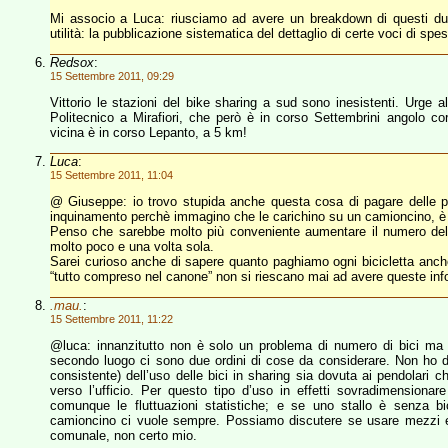
Mi associo a Luca: riusciamo ad avere un breakdown di questi due
utilità: la pubblicazione sistematica del dettaglio di certe voci di spe
Redsox
:
15 Settembre 2011, 09:29
Vittorio le stazioni del bike sharing a sud sono inesistenti. Urge 
Politecnico a Mirafiori, che però è in corso Settembrini angolo co
vicina è in corso Lepanto, a 5 km!
Luca
:
15 Settembre 2011, 11:04
@ Giuseppe: io trovo stupida anche questa cosa di pagare delle per
inquinamento perchè immagino che le carichino su un camioncino, è
Penso che sarebbe molto più conveniente aumentare il numero delle b
molto poco e una volta sola.
Sarei curioso anche di sapere quanto paghiamo ogni bicicletta anche 
“tutto compreso nel canone” non si riescano mai ad avere queste inf
.mau.
:
15 Settembre 2011, 11:22
@luca: innanzitutto non è solo un problema di numero di bici ma a
secondo luogo ci sono due ordini di cose da considerare. Non ho d
consistente) dell’uso delle bici in sharing sia dovuta ai pendolari che
verso l’ufficio. Per questo tipo d’uso in effetti sovradimensionare
comunque le fluttuazioni statistiche; e se uno stallo è senza bi
camioncino ci vuole sempre. Possiamo discutere se usare mezzi elett
comunale, non certo mio.