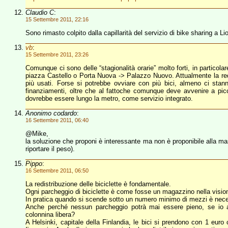
Claudio C
:
15 Settembre 2011, 22:16
Sono rimasto colpito dalla capillarità del servizio di bike sharing a Li
vb
:
15 Settembre 2011, 23:26
Comunque ci sono delle “stagionalità orarie” molto forti, in particola
piazza Castello o Porta Nuova -> Palazzo Nuovo. Attualmente la redi
più usati. Forse si potrebbe ovviare con più bici, almeno ci sta
finanziamenti, oltre che al fattoche comunque deve avvenire a pic
dovrebbe essere lungo la metro, come servizio integrato.
Anonimo codardo
:
16 Settembre 2011, 06:40
@Mike,
la soluzione che proponi è interessante ma non è proponibile alla mas
riportare il peso).
Pippo
:
16 Settembre 2011, 06:50
La redistribuzione delle biciclette è fondamentale.
Ogni parcheggio di biciclette è come fosse un magazzino nella visione 
In pratica quando si scende sotto un numero minimo di mezzi è necessa
Anche perché nessun parcheggio potrà mai essere pieno, se io a
colonnina libera?
A Helsinki, capitale della Finlandia, le bici si prendono con 1 euro