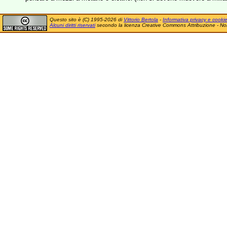
Questo sito è (C) 1995-2026 di
Vittorio Bertola
-
Informativa privacy e cooki
Alcuni diritti riservati
secondo la licenza Creative Commons Attribuzione - No