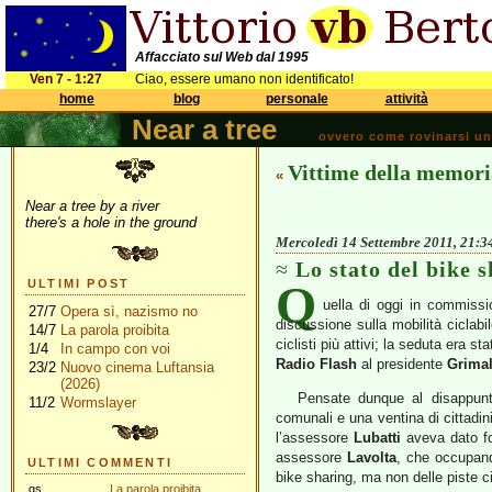
Affacciato sul Web dal 1995
Ven 7 - 1:27
Ciao, essere umano non identificato!
home
blog
personale
attività
Near a tree
ovvero come rovinarsi una 
Vittime della memori
«
Near a tree by a river
there's a hole in the ground
Mercoledì 14 Settembre 2011, 21:3
Lo stato del bike 
Q
ULTIMI POST
uella di oggi in commissi
27/7
Opera sì, nazismo no
discussione sulla mobilità ciclabi
14/7
La parola proibita
ciclisti più attivi; la seduta era s
1/4
In campo con voi
Radio Flash
al presidente
Grimal
23/2
Nuovo cinema Luftansia
(2026)
Pensate dunque al disappunto
11/2
Wormslayer
comunali e una ventina di cittadin
l’assessore
Lubatti
aveva dato for
assessore
Lavolta
, che occupand
ULTIMI COMMENTI
bike sharing, ma non delle piste cic
gs
La parola proibita