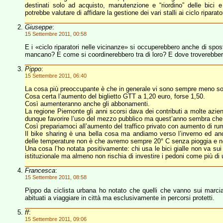
destinati solo ad acquisto, manutenzione e “riordino” delle bici
potrebbe valutare di affidare la gestione dei vari stalli ai ciclo ripara
Giuseppe
:
15 Settembre 2011, 00:58
E i «ciclo riparatori nelle vicinanze» si occuperebbero anche di spos
mancano? E come si coordinerebbero tra di loro? E dove troverebbero i
Pippo
:
15 Settembre 2011, 06:40
La cosa più preoccupante è che in generale vi sono sempre meno soldi
Cosa certa l’aumento del biglietto GTT a 1,20 euro, forse 1,50.
Così aumenteranno anche gli abbonamenti.
La regione Piemonte gli anni scorsi dava dei contributi a molte azie
dunque favorire l’uso del mezzo pubblico ma quest’anno sembra che n
Così prepariamoci all’aumento del traffico privato con aumento di ru
Il bike sharing è una bella cosa ma andiamo verso l’inverno ed a
delle temperature non è che avremo sempre 20° C senza pioggia e n
Una cosa l’ho notata positivamente: chi usa le bici gialle non va su
istituzionale ma almeno non rischia di investire i pedoni come più di
Francesca
:
15 Settembre 2011, 08:58
Pippo da ciclista urbana ho notato che quelli che vanno sui marciap
abituati a viaggiare in città ma esclusivamente in percorsi protetti.
ff
:
15 Settembre 2011, 09:06