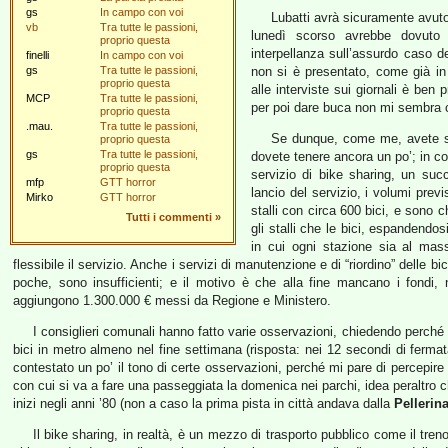
gs
In campo con voi
Lubatti avrà sicuramente avut
vb
Tra tutte le passioni,
lunedì scorso avrebbe dovuto 
proprio questa
interpellanza sull’assurdo caso d
finelli
In campo con voi
gs
Tra tutte le passioni,
non si è presentato, come già in 
proprio questa
alle interviste sui giornali è ben
MCP
Tra tutte le passioni,
per poi dare buca non mi sembra c
proprio questa
.mau.
Tra tutte le passioni,
Se dunque, come me, avete segn
proprio questa
gs
Tra tutte le passioni,
dovete tenere ancora un po’; in co
proprio questa
servizio di bike sharing, un suc
mfp
GTT horror
lancio del servizio, i volumi prev
Mirko
GTT horror
stalli con circa 600 bici, e sono c
Tutti i commenti
»
gli stalli che le bici, espandend
in cui ogni stazione sia al mas
flessibile il servizio. Anche i servizi di manutenzione e di “riordino” dell
poche, sono insufficienti; e il motivo è che alla fine mancano i fondi,
aggiungono 1.300.000 € messi da Regione e Ministero.
I consiglieri comunali hanno fatto varie osservazioni, chiedendo perché 
bici in metro almeno nel fine settimana (risposta: nei 12 secondi di ferma
contestato un po’ il tono di certe osservazioni, perché mi pare di percepire i
con cui si va a fare una passeggiata la domenica nei parchi, idea peraltro ch
inizi negli anni ’80 (non a caso la prima pista in città andava dalla
Pellerin
Il bike sharing, in realtà, è un mezzo di trasporto pubblico come il treno