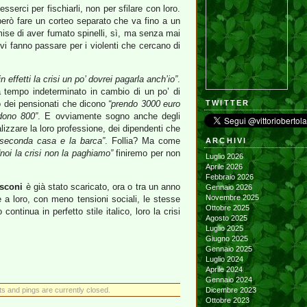
serci per fischiarli, non per sfilare con loro.
rò fare un corteo separato che va fino a un
se di aver fumato spinelli, sì, ma senza mai
vi fanno passare per i violenti che cercano di
in effetti la crisi un po’ dovrei pagarla anch’io”
.
a tempo indeterminato in cambio di un po’ di
no dei pensionati che dicono
“prendo 3000 euro
TWITTER
dono 800”
. E ovviamente sogno anche degli
alizzare la loro professione, dei dipendenti che
 seconda casa e la barca”
. Follia? Ma come
ARCHIVI
“noi la crisi non la paghiamo”
finiremo per non
Luglio 2026
Aprile 2026
Febbraio 2026
usconi
è già stato scaricato, ora o tra un anno
Gennaio 2026
Novembre 2025
a loro, con meno tensioni sociali, le stesse
Ottobre 2025
ontinua in perfetto stile italico, loro la crisi
Agosto 2025
Luglio 2025
Giugno 2025
Gennaio 2025
Luglio 2024
Aprile 2024
Gennaio 2024
 and pings are currently closed.
Dicembre 2023
Ottobre 2023