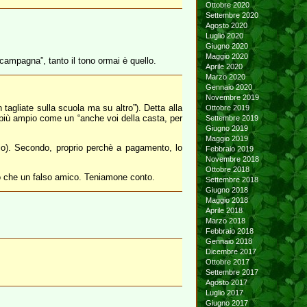
Ottobre 2020
Settembre 2020
Agosto 2020
Luglio 2020
Giugno 2020
Maggio 2020
 campagna”, tanto il tono ormai è quello.
Aprile 2020
Marzo 2020
Gennaio 2020
Novembre 2019
tagliate sulla scuola ma su altro”). Detta alla
Ottobre 2019
 più ampio come un “anche voi della casta, per
Settembre 2019
Giugno 2019
Maggio 2019
dio). Secondo, proprio perchè a pagamento, lo
Febbraio 2019
Novembre 2018
Ottobre 2018
ico che un falso amico. Teniamone conto.
Settembre 2018
Giugno 2018
Maggio 2018
Aprile 2018
Marzo 2018
Febbraio 2018
Gennaio 2018
Dicembre 2017
Ottobre 2017
Settembre 2017
Agosto 2017
Luglio 2017
Giugno 2017