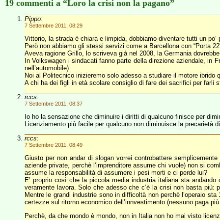
19 commenti a “Loro la crisi non la pagano”
Pippo
:
7 Settembre 2011, 08:29
Vittorio, la strada è chiara e limpida, dobbiamo diventare tutti un po’ 
Però non abbiamo gli stessi servizi come a Barcellona con “Porta 22” c
Aveva ragione Grillo, lo scriveva già nel 2008, la Germania dovrebbe 
In Volkswagen i sindacati fanno parte della direzione aziendale, in 
nell’automobile).
Noi al Politecnico inizieremo solo adesso a studiare il motore ibrid
A chi ha dei figli in età scolare consiglio di fare dei sacrifici per farl
rccs
:
7 Settembre 2011, 08:37
Io ho la sensazione che diminuire i diritti di qualcuno finisce per diminu
Licenziamento più facile per qualcuno non diminuisce la precarietà di 
rccs
:
7 Settembre 2011, 08:49
Giusto per non andar di slogan vorrei controbattere semplicemente 
aziende private, perchè l’imprenditore assume chi vuole) non si comb
assume la responsabilità di assumere i pesi morti e ci perde lui?
E’ proprio così che la piccola media industria italiana sta andando dal
veramente lavora. Solo che adesso che c’è la crisi non basta più: pe
Mentre le grandi industrie sono in difficoltà non perchè l’operaio sta
certezze sul ritorno economico dell’innvestimento (nessuno paga più le
Perchè, da che mondo è mondo, non in Italia non ho mai visto licenziar