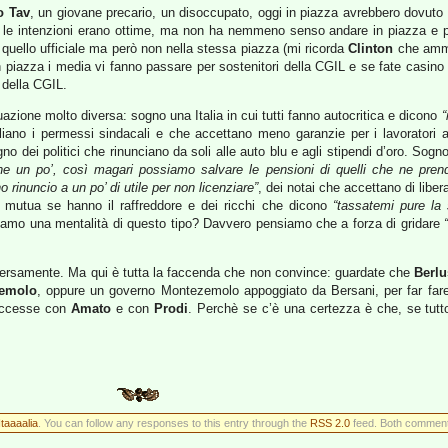
o Tav
, un giovane precario, un disoccupato, oggi in piazza avrebbero dovuto es
le intenzioni erano ottime, ma non ha nemmeno senso andare in piazza e pe
 quello ufficiale ma però non nella stessa piazza (mi ricorda
Clinton
che ammi
n piazza i media vi fanno passare per sostenitori della CGIL e se fate casino 
 della CGIL.
zione molto diversa: sogno una Italia in cui tutti fanno autocritica e dicono
“
gliano i permessi sindacali e che accettano meno garanzie per i lavoratori 
gno dei politici che rinunciano da soli alle auto blu e agli stipendi d’oro. Sog
ne un po’, così magari possiamo salvare le pensioni di quelli che ne pren
o rinuncio a un po’ di utile per non licenziare”
, dei notai che accettano di liber
 mutua se hanno il raffreddore e dei ricchi che dicono
“tassatemi pure la
iamo una mentalità di questo tipo? Davvero pensiamo che a forza di gridare
iversamente. Ma qui è tutta la faccenda che non convince: guardate che
Berl
emolo
, oppure un governo Montezemolo appoggiato da Bersani, per far fare 
successe con
Amato
e con
Prodi
. Perchè se c’è una certezza è che, se tutto c
Itaaaalia
. You can follow any responses to this entry through the
RSS 2.0
feed. Both comments