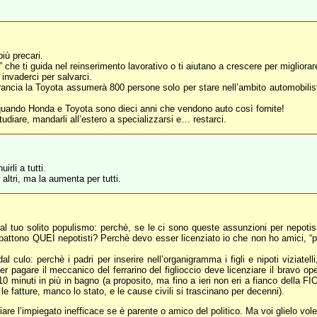
più precari.
he ti guida nel reinserimento lavorativo o ti aiutano a crescere per migliorare
invaderci per salvarci.
Francia la Toyota assumerà 800 persone solo per stare nell’ambito automobilist
o quando Honda e Toyota sono dieci anni che vendono auto così fornite!
i studiare, mandarli all’estero a specializzarsi e… restarci.
irli a tutti.
altri, ma la aumenta per tutti.
al tuo solito populismo: perchè, se le ci sono queste assunzioni per nepotis
attono QUEI nepotisti? Perchè devo esser licenziato io che non ho amici, “pad
 culo: perchè i padri per inserire nell’organigramma i figli e nipoti viziatelli,
r pagare il meccanico del ferrarino del figlioccio deve licenziare il bravo 
 10 minuti in più in bagno (a proposito, ma fino a ieri non eri a fianco della 
 fatture, manco lo stato, e le cause civili si trascinano per decenni).
e l’impiegato inefficace se è parente o amico del politico. Ma voi glielo volet