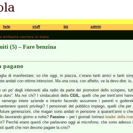
help
stuff
biz
admin
brillante carriera in Italia
niti (5) – Fare benzina
la pagano
glia di manifestare; so che oggi, in piazza, c’erano tanti amici e tanti sim
iete andati con ottime intenzioni. Ma una cosa, con affetto, ve la devo dire: io,
un po’ degli interventi alla radio da parte dei promotori dello sciopero, tu
o duro”
. Ma noi chi? I sindacalisti della
CGIL
, quelli che per trent’anni ha
ramengo intere aziende e intanto facendo assumere i parenti o godendo d
antenere questi privilegi? I pensionati del pubblico impiego, quelli che per 
e future generazioni, che magari sono andati in pensione a quarant’anni o c
llo lavorando giorno e notte?
Fassino
– per i giornali torinesi
leader della ma
ri? Perché erano questi che parlavano oggi ai microfono, che sono adesso su
ti quelli che non devono pagare la crisi?