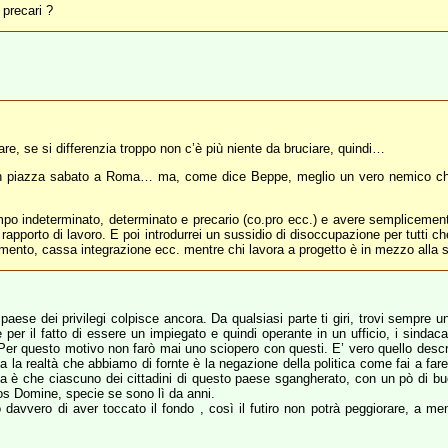
 precari ?
e, se si differenzia troppo non c’è più niente da bruciare, quindi…
ò in piazza sabato a Roma… ma, come dice Beppe, meglio un vero nemico ch
empo indeterminato, determinato e precario (co.pro ecc.) e avere semplicemente 
 rapporto di lavoro. E poi introdurrei un sussidio di disoccupazione per tutti
amento, cassa integrazione ecc. mentre chi lavora a progetto è in mezzo alla 
 paese dei privilegi colpisce ancora. Da qualsiasi parte ti giri, trovi sempre 
 per il fatto di essere un impiegato e quindi operante in un ufficio, i sindac
. Per questo motivo non farò mai uno sciopero con questi. E’ vero quello des
 la realtà che abbiamo di fornte è la negazione della politica come fai a fare 
tezza è che ciascuno dei cittadini di questo paese sgangherato, con un pò di
nos Domine, specie se sono lì da anni.
davvero di aver toccato il fondo , così il futiro non potrà peggiorare, a men