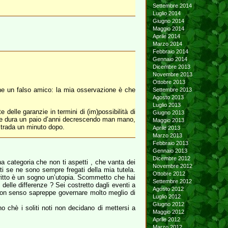
Settembre 2014
Luglio 2014
Giugno 2014
Maggio 2014
Aprile 2014
Marzo 2014
Febbraio 2014
Gennaio 2014
Dicembre 2013
Novembre 2013
Ottobre 2013
e un falso amico: la mia osservazione è che
Settembre 2013
Agosto 2013
Luglio 2013
delle garanzie in termini di (im)possibilità di
Giugno 2013
 che dura un paio d’anni decrescendo man mano,
Maggio 2013
strada un minuto dopo.
Aprile 2013
Marzo 2013
Febbraio 2013
Gennaio 2013
Dicembre 2012
una categoria che non ti aspetti , che vanta dei
Novembre 2012
ati se ne sono sempre fregati della mia tutela.
Ottobre 2012
critto è un sogno un’utopia. Scommetto che hai
Settembre 2012
delle differenze ? Sei costretto dagli eventi a
Agosto 2012
 buon senso sapreppe governare molto meglio di
Luglio 2012
Giugno 2012
o chè i soliti noti non decidano di mettersi a
Maggio 2012
Aprile 2012
Marzo 2012