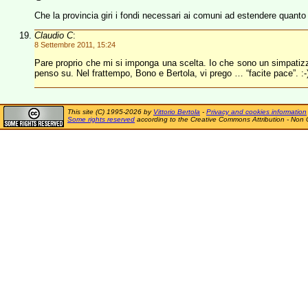
Che la provincia giri i fondi necessari ai comuni ad estendere quanto p
Claudio C
:
8 Settembre 2011, 15:24
Pare proprio che mi si imponga una scelta. Io che sono un simpatizza
penso su. Nel frattempo, Bono e Bertola, vi prego … “facite pace”. :-
This site (C) 1995-2026 by
Vittorio Bertola
-
Privacy and cookies information
Some rights reserved
according to the Creative Commons Attribution - Non 