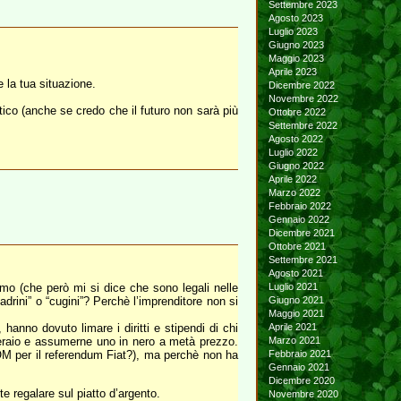
Settembre 2023
Agosto 2023
Luglio 2023
Giugno 2023
Maggio 2023
Aprile 2023
 la tua situazione.
Dicembre 2022
Novembre 2022
ico (anche se credo che il futuro non sarà più
Ottobre 2022
Settembre 2022
Agosto 2022
Luglio 2022
Giugno 2022
Aprile 2022
Marzo 2022
Febbraio 2022
Gennaio 2022
Dicembre 2021
Ottobre 2021
Settembre 2021
Agosto 2021
mo (che però mi si dice che sono legali nelle
Luglio 2021
rini” o “cugini”? Perchè l’imprenditore non si
Giugno 2021
Maggio 2021
 hanno dovuto limare i diritti e stipendi di chi
Aprile 2021
operaio e assumerne uno in nero a metà prezzo.
Marzo 2021
FIOM per il referendum Fiat?), ma perchè non ha
Febbraio 2021
Gennaio 2021
Dicembre 2020
e regalare sul piatto d’argento.
Novembre 2020