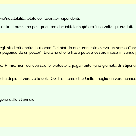
ne/ricattabilità totale dei lavoratori dipendenti.
ista. Il prossimo post puoi fare che intitolarlo già ora “una volta qui era tutta
gli studenti contro la riforma Gelmini. In quel contesto aveva un senso (“non 
già pagando da un pezzo”. Diciamo che la frase poteva essere intesa in senso
ato. Primo, non concepisco le proteste a pagamento (una giornata di stipen
.
 volta di più, il vero volto della CGIL e, come dice Grillo, meglio un vero nem
gono dallo stipendio.