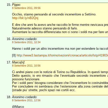
Pippo
:
8 Settembre 2011, 09:56
Occhio, stanno pensando al secondo inceneritore a Settimo.
http://bit.ly/nB2Qnj
E dire che anni fa avevo anche raccolto le firme mentre nevicava p
Naturalmente adesso stanno pensando di farlo.
Aumentare la raccolta differenziata non ci sono i soldi ma per fare u
Anonimo codardo
:
8 Settembre 2011, 10:34
Hanno i soldi per un altro inceneritore ma non per estendere la raccol
[0]
http://www3.lastampa.it/torino/sezioni/cronaca/articolo/lstp/41903
Marco[n]
:
8 Settembre 2011, 10:56
Ci andrei piano con le notizie di Torino su Repubblica. In questi temp
Detto questo, io ero rimasto che l’eventuale secondo inceneritore a
possono funzionare.
Per i soldi pero’ bisogna considerare che l’inceneritore lo costruirebbe
Per concludere mi sembrava che l’estensione alla zona centrale della 
(strade piu’ strette, pochi spazi nei cortili ecc.
Anonimo codardo
:
8 Settembre 2011, 12:56
@Marco