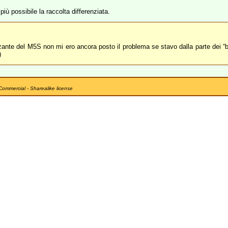
iù possibile la raccolta differenziata.
nte del M5S non mi ero ancora posto il problema se stavo dalla parte dei “boni
)
Commercial - Sharealike license