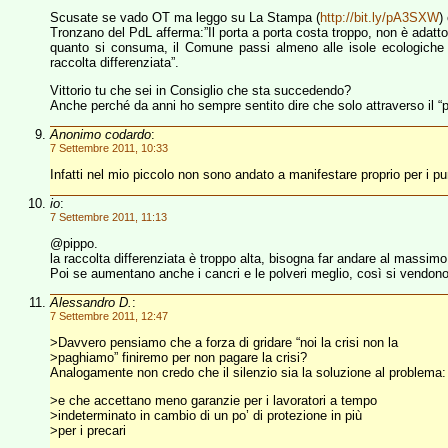
Scusate se vado OT ma leggo su La Stampa (
http://bit.ly/pA3SXW
)
Tronzano del PdL afferma:”Il porta a porta costa troppo, non è adatto 
quanto si consuma, il Comune passi almeno alle isole ecologiche da
raccolta differenziata”.
Vittorio tu che sei in Consiglio che sta succedendo?
Anche perché da anni ho sempre sentito dire che solo attraverso il “po
Anonimo codardo
:
7 Settembre 2011, 10:33
Infatti nel mio piccolo non sono andato a manifestare proprio per i pun
io
:
7 Settembre 2011, 11:13
@pippo.
la raccolta differenziata è troppo alta, bisogna far andare al massimo
Poi se aumentano anche i cancri e le polveri meglio, così si vendono 
Alessandro D.
:
7 Settembre 2011, 12:47
>Davvero pensiamo che a forza di gridare “noi la crisi non la
>paghiamo” finiremo per non pagare la crisi?
Analogamente non credo che il silenzio sia la soluzione al problema:
>e che accettano meno garanzie per i lavoratori a tempo
>indeterminato in cambio di un po’ di protezione in più
>per i precari