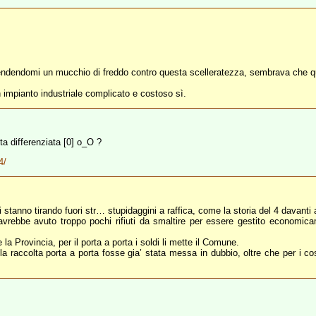
rendendomi un mucchio di freddo contro questa scelleratezza, sembrava che qu
n impianto industriale complicato e costoso sì.
ta differenziata [0] o_O ?
4/
i stanno tirando fuori str… stupidaggini a raffica, come la storia del 4 davanti
vrebbe avuto troppo pochi rifiuti da smaltire per essere gestito economicame
 la Provincia, per il porta a porta i soldi li mette il Comune.
raccolta porta a porta fosse gia’ stata messa in dubbio, oltre che per i costi 