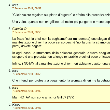
rccs
:
7 Settembre 2011, 08:51
“Glielo volete regalare sul piatto d’argento” è riferito alla precarizzazio
Una volta, quando non eri grillino, eri molto più pungente e meno popul
Claudio C
:
7 Settembre 2011, 08:55
La frase “noi la crisi non la paghiamo” era (mi sembra) uno slogan de
manifestazione di ieri ha poco senso perchè “noi la crisi la stiamo 
primi, dovete pagare”.
In ogni caso, lo strumento dello sciopero generale lo trovo sbagli
sciopero è una protesta non a lungo reiterabile e quindi poco efficace
Infine, i NOTAV alla manifestazione di ieri. Ieri abbiamo capito, una
rcss
:
7 Settembre 2011, 08:58
Che intendi per protesta a pagamento: la giornata di ieri me la detrag
rccs
:
7 Settembre 2011, 09:00
Ma i NOTAV non sono amici di Grillo? (???)
Pippo
:
7 Settembre 2011, 09:07