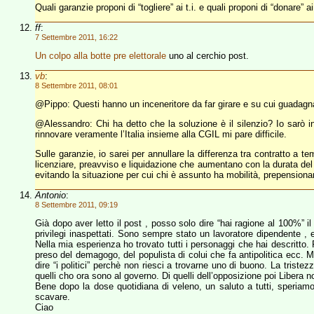
Quali garanzie proponi di “togliere” ai t.i. e quali proponi di “donare” ai
ff
:
7 Settembre 2011, 16:22
Un colpo alla botte pre elettorale
uno al cerchio post.
vb
:
8 Settembre 2011, 08:01
@Pippo: Questi hanno un inceneritore da far girare e su cui guadagnar
@Alessandro: Chi ha detto che la soluzione è il silenzio? Io sar
rinnovare veramente l’Italia insieme alla CGIL mi pare difficile.
Sulle garanzie, io sarei per annullare la differenza tra contratto a t
licenziare, preavviso e liquidazione che aumentano con la durata del
evitando la situazione per cui chi è assunto ha mobilità, prepension
Antonio
:
8 Settembre 2011, 09:19
Già dopo aver letto il post , posso solo dire “hai ragione al 100%” il
privilegi inaspettati. Sono sempre stato un lavoratore dipendente , e
Nella mia esperienza ho trovato tutti i personaggi che hai descritto
preso del demagogo, del populista di colui che fa antipolitica ecc. Ma
dire “i politici” perchè non riesci a trovarne uno di buono. La tris
quelli cho ora sono al governo. Di quelli dell’opposizione poi Libera 
Bene dopo la dose quotidiana di veleno, un saluto a tutti, speriamo 
scavare.
Ciao