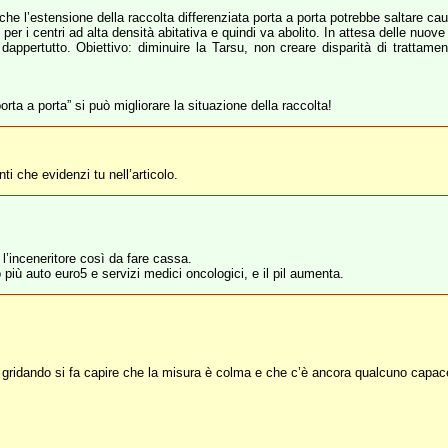
 che l’estensione della raccolta differenziata porta a porta potrebbe saltare 
per i centri ad alta densità abitativa e quindi va abolito. In attesa delle nuo
ppertutto. Obiettivo: diminuire la Tarsu, non creare disparità di trattament
rta a porta” si può migliorare la situazione della raccolta!
ti che evidenzi tu nell’articolo.
 l’inceneritore così da fare cassa.
più auto euro5 e servizi medici oncologici, e il pil aumenta.
 gridando si fa capire che la misura è colma e che c’è ancora qualcuno capace