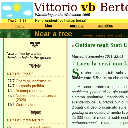
Wandering on the Web since 1995
Thu 6 - 9:37
Hello, unidentified human being!
home
blog
personal
activities
Near a tree
ovvero come rovinarsi una 
Guidare negli Stati U
«
Near a tree by a river
Martedì 6 Settembre 2011, 23:01
there's a hole in the ground
Loro la crisi non 
S
o che abbiamo tutti solo vo
ULTIMI POST
Movimento 5 Stelle
; so che ci s
27/7
Opera sì, nazismo no
14/7
La parola proibita
Mi sono arrabbiato ascoltando 
1/4
In campo con voi
paghiamo, perché ci ha già colpit
23/2
Nuovo cinema Luftansia
sistema produttivo, mandando a 
(2026)
svendendo dei lavoratori pur di m
11/2
Wormslayer
drogati dal debito scaricato sull
guadagna un quadro di medio live
25.000 euro al mese di soldi nost
ULTIMI COMMENTI
partecipazione”
– e sarebbero ques
gs
La parola proibita