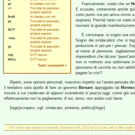
Francamente, credo che un
N
gs
In campo con voi
vb
Tra tutte le passioni,
E scusate, certamente anche qui 
proprio questa
certo punto ma poi arriva vicino a
finelli
In campo con voi
aspirare). Perchè tanto se siete i
gs
Tra tutte le passioni,
proprio questa
rovinare la grande manifestazione
MCP
Tra tutte le passioni,
proprio questa
E comunque, io sogno una situa
.mau.
Tra tutte le passioni,
Sogno dei sindacalisti che si ta
proprio questa
protezione in più per i precari. So
gs
Tra tutte le passioni,
proprio questa
al mese di pensione, tagliateme
mfp
GTT horror
imprenditori che dicono
“quest’ann
Mirko
GTT horror
non si mettono una settimana in
Tutti i commenti
»
pensiamo di uscirne se non adott
pagare la crisi?
Ripeto, sono opinoni personali, massimo rispetto se l’avete pensata d
il tentativo sarà quello di fare un governo
Bersani
appoggiato da
Montez
misure a cui credevate di opporvi scendendo in piazza oggi; come già 
effettivamente non la pagheranno. A noi, temo, non andrà così bene.
[tags]sciopero, cgil, sindacato, protesta, politica[/tags]
This entry was posted on martedì, Settembre 6th, 2011 at 11:01 pm, and is filed under