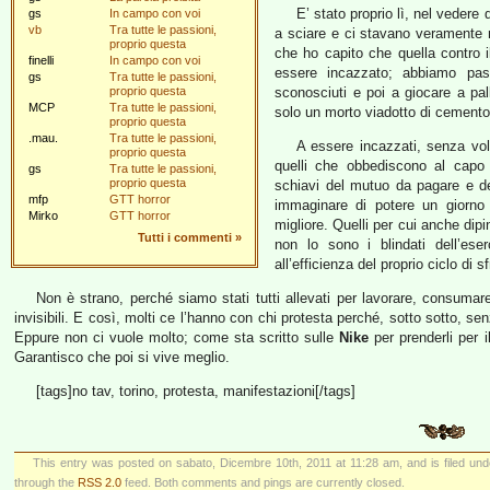
E’ stato proprio lì, nel veder
gs
In campo con voi
vb
Tra tutte le passioni,
a sciare e ci stavano veramente 
proprio questa
che ho capito che quella contro 
finelli
In campo con voi
essere incazzato; abbiamo pass
gs
Tra tutte le passioni,
proprio questa
sconosciuti e poi a giocare a pa
MCP
Tra tutte le passioni,
solo un morto viadotto di cemento 
proprio questa
.mau.
Tra tutte le passioni,
A essere incazzati, senza vo
proprio questa
quelli che obbediscono al capo 
gs
Tra tutte le passioni,
proprio questa
schiavi del mutuo da pagare e de
mfp
GTT horror
immaginare di potere un giorno 
Mirko
GTT horror
migliore. Quelli per cui anche dipi
Tutti i commenti
»
non lo sono i blindati dell’es
all’efficienza del proprio ciclo di 
Non è strano, perché siamo stati tutti allevati per lavorare, consuma
invisibili. E così, molti ce l’hanno con chi protesta perché, sotto sotto, 
Eppure non ci vuole molto; come sta scritto sulle
Nike
per prenderli per 
Garantisco che poi si vive meglio.
[tags]no tav, torino, protesta, manifestazioni[/tags]
This entry was posted on sabato, Dicembre 10th, 2011 at 11:28 am, and is filed un
through the
RSS 2.0
feed. Both comments and pings are currently closed.