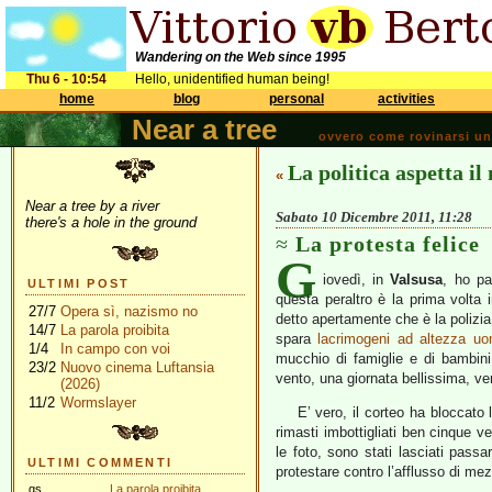
Wandering on the Web since 1995
Thu 6 - 10:54
Hello, unidentified human being!
home
blog
personal
activities
Near a tree
ovvero come rovinarsi una 
La politica aspetta il
«
Near a tree by a river
Sabato 10 Dicembre 2011, 11:28
there's a hole in the ground
La protesta felice
G
iovedì, in
Valsusa
, ho pa
ULTIMI POST
questa peraltro è la prima volta 
27/7
Opera sì, nazismo no
detto apertamente che è la polizia 
14/7
La parola proibita
spara
lacrimogeni ad altezza u
1/4
In campo con voi
mucchio di famiglie e di bambini
23/2
Nuovo cinema Luftansia
vento, una giornata bellissima, ve
(2026)
11/2
Wormslayer
E’ vero, il corteo ha bloccato 
rimasti imbottigliati ben cinque ve
le foto, sono stati lasciati passa
ULTIMI COMMENTI
protestare contro l’afflusso di mezz
gs
La parola proibita