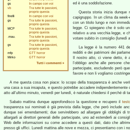
ed è una soddisfazione.
gs
In campo con voi
vb
Tra tutte le passioni,
proprio questa
Questa storia inizia dunque 
finelli
In campo con voi
capigruppo. In un clima da week-
gs
Tra tutte le passioni,
con un titolo lungo e non immedia
proprio questa
legge. Ci spiegano che è solo u
MCP
Tra tutte le passioni,
proprio questa
relativo a una vecchia legge, e c
.mau.
Tra tutte le passioni,
votare subito in consiglio (lunedì a
proprio questa
gs
Tra tutte le passioni,
La legge è la numero 441 del
proprio questa
redditi e dei patrimoni dei parlam
mfp
GTT horror
Mirko
GTT horror
Il nostro atto, ci viene detto, è
l’obbligo anche alle persone che
Tutti i commenti
»
partecipate, escludendo però qu
favore e non li vogliamo costringere
A me questa cosa non piace: lo scopo della trasparenza è anche verif
una casa a sua insaputa, e questo potrebbe accadere indipendentemente da
atto all’ultimo minuto, venerdì per lunedì, è naturale chiedersi il perché di ta
Sabato mattina dunque approfondisco la questione e recupero il
test
trasparenza sui nominati è già prevista dalla legge, che però include anche
dunque sei emendamenti; due servirebbero ad allargare gli obblighi di 
allargarli ai direttori generali delle partecipate, uno ad estenderli ai consi
Web delle informazioni su come accedere a questi dati, dato che altrim
presso gli uffici. Lunedì mattina alle nove e mezza, ci presentiamo con i n