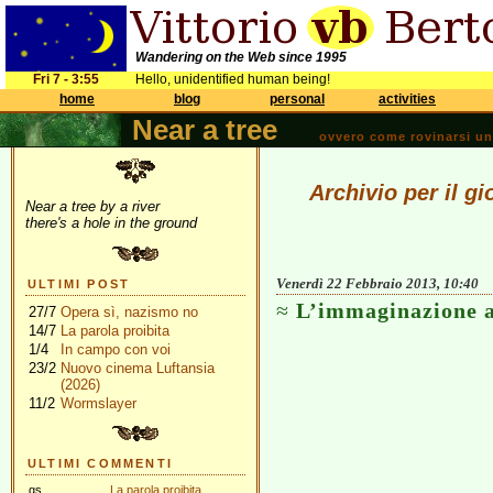
Wandering on the Web since 1995
Fri 7 - 3:55
Hello, unidentified human being!
home
blog
personal
activities
Near a tree
ovvero come rovinarsi una 
Archivio per il g
Near a tree by a river
there's a hole in the ground
Venerdì 22 Febbraio 2013, 10:40
ULTIMI POST
L’immaginazione a
27/7
Opera sì, nazismo no
14/7
La parola proibita
1/4
In campo con voi
23/2
Nuovo cinema Luftansia
(2026)
11/2
Wormslayer
ULTIMI COMMENTI
gs
La parola proibita