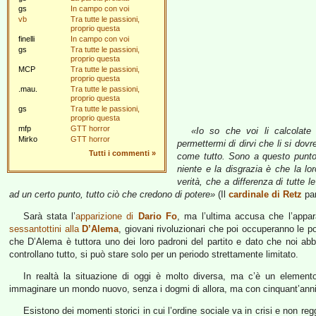
gs
In campo con voi
vb
Tra tutte le passioni,
proprio questa
finelli
In campo con voi
gs
Tra tutte le passioni,
proprio questa
MCP
Tra tutte le passioni,
proprio questa
.mau.
Tra tutte le passioni,
proprio questa
gs
Tra tutte le passioni,
proprio questa
mfp
GTT horror
«Io so che voi li calcolate
Mirko
GTT horror
permettermi di dirvi che li si dovr
Tutti i commenti
»
come tutto. Sono a questo punto:
niente e la disgrazia è che la lo
verità, che a differenza di tutte 
ad un certo punto, tutto ciò che credono di potere»
(Il
cardinale di Retz
par
Sarà stata l’
apparizione di
Dario Fo
, ma l’ultima accusa che l’appa
sessantottini alla
D’Alema
, giovani rivoluzionari che poi occuperanno le po
che D’Alema è tuttora uno dei loro padroni del partito e dato che noi abb
controllano tutto, si può stare solo per un periodo strettamente limitato.
In realtà la situazione di oggi è molto diversa, ma c’è un elemento 
immaginare un mondo nuovo, senza i dogmi di allora, ma con cinquant’anni 
Esistono dei momenti storici in cui l’ordine sociale va in crisi e non reg