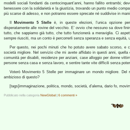
modelli sociali fondanti da centocinquant’anni, hanno fallito entrambi; de
benessere con la solidarietà e la giustizia, trovando un punto medio compati
più scarse di adesso, e non potranno essere sprecate né suddivise in manie
Il
Movimento 5 Stelle
è, in queste elezioni, l’unica opzione p
disperatamente alle rovine del vecchio. E’ ovvio che nessuno sa dove fini
tutto, che sappiamo già tutto, che tutto funzionerà a meraviglia. Ci aspe
sempre riusciti, ma un conto è percorrerli senza speranza e senza equità, u
Per questo, nei pochi minuti che ho potuto avere sabato scorso, e ch
società migliore. Nel servizio che mi avete affidato in questi anni, quella è
comunità per disabili, residenze per anziani, case alloggio per donne vittim
persone senza casa e senza lavoro, e sentire tante vite difficili senza poter
Voterò Movimento 5 Stelle per immaginare un mondo migliore. Del r
ambizioso di questo?
[tags]immaginazione, politica, mondo, società, d’alema, dario fo, movim
Pubblicato nella categoria
NewGlobal
|
6 commenti »