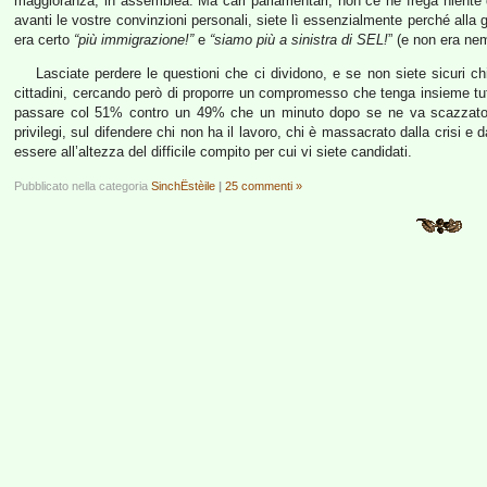
maggioranza, in assemblea. Ma cari parlamentari, non ce ne frega niente 
avanti le vostre convinzioni personali, siete lì essenzialmente perché alla 
era certo
“più immigrazione!”
e
“siamo più a sinistra di SEL!
” (e non era 
Lasciate perdere le questioni che ci dividono, e se non siete sicuri ch
cittadini, cercando però di proporre un compromesso che tenga insieme tu
passare col 51% contro un 49% che un minuto dopo se ne va scazzato. C
privilegi, sul difendere chi non ha il lavoro, chi è massacrato dalla crisi e 
essere all’altezza del difficile compito per cui vi siete candidati.
Pubblicato nella categoria
SinchËstèile
|
25 commenti »