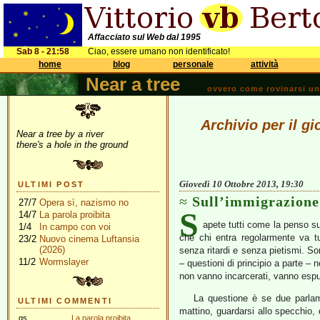
Affacciato sul Web dal 1995
Sab 8 - 21:58
Ciao, essere umano non identificato!
home
blog
personale
attività
Near a tree
ovvero come rovinarsi una 
Archivio per il g
Near a tree by a river
there's a hole in the ground
Giovedì 10 Ottobre 2013, 19:30
ULTIMI POST
Sull’immigrazione 
27/7
Opera sì, nazismo no
S
14/7
La parola proibita
apete tutti come la penso su
1/4
In campo con voi
che chi entra regolarmente va t
23/2
Nuovo cinema Luftansia
(2026)
senza ritardi e senza pietismi. Son
11/2
Wormslayer
– questioni di principio a parte – n
non vanno incarcerati, vanno espu
La questione è se due parla
ULTIMI COMMENTI
mattino, guardarsi allo specchio,
gs
La parola proibita