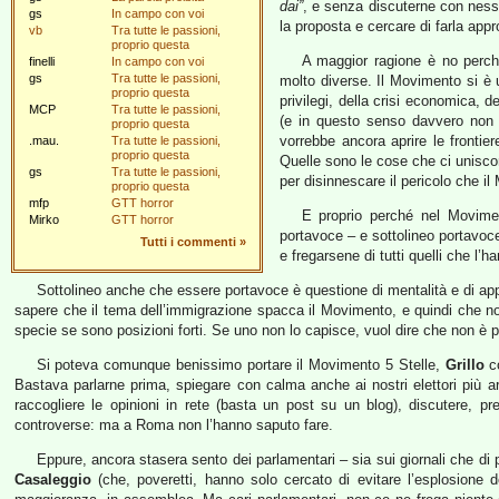
dai”
, e senza discuterne con ness
gs
In campo con voi
la proposta e cercare di farla app
vb
Tra tutte le passioni,
proprio questa
A maggior ragione è no perch
finelli
In campo con voi
gs
Tra tutte le passioni,
molto diverse. Il Movimento si è un
proprio questa
privilegi, della crisi economica, d
MCP
Tra tutte le passioni,
(e in questo senso davvero non 
proprio questa
vorrebbe ancora aprire le frontie
.mau.
Tra tutte le passioni,
proprio questa
Quelle sono le cose che ci uniscon
gs
Tra tutte le passioni,
per disinnescare il pericolo che i
proprio questa
mfp
GTT horror
E proprio perché nel Movimen
Mirko
GTT horror
portavoce – e sottolineo portavoc
Tutti i commenti
»
e fregarsene di tutti quelli che l
Sottolineo anche che essere portavoce è questione di mentalità e di app
sapere che il tema dell’immigrazione spacca il Movimento, e quindi che n
specie se sono posizioni forti. Se uno non lo capisce, vuol dire che non è pr
Si poteva comunque benissimo portare il Movimento 5 Stelle,
Grillo
co
Bastava parlarne prima, spiegare con calma anche ai nostri elettori più arra
raccogliere le opinioni in rete (basta un post su un blog), discutere, pre
controverse: ma a Roma non l’hanno saputo fare.
Eppure, ancora stasera sento dei parlamentari – sia sui giornali che di 
Casaleggio
(che, poveretti, hanno solo cercato di evitare l’esplosione d