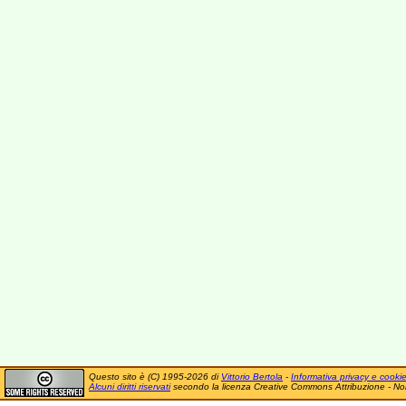
Questo sito è (C) 1995-2026 di
Vittorio Bertola
-
Informativa privacy e cooki
Alcuni diritti riservati
secondo la licenza Creative Commons Attribuzione - No