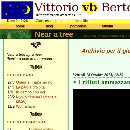
Affacciato sul Web dal 1995
Dom 9 - 0:26
Ciao, essere umano non identificato!
home
blog
personale
attività
Near a tree
ovvero come rovinarsi una 
Archivio per il g
Near a tree by a river
there's a hole in the ground
Venerdì 18 Ottobre 2013, 12:29
ULTIMI POST
I rifiuti ammazzan
27/7
Opera sì, nazismo no
14/7
La parola proibita
1/4
In campo con voi
23/2
Nuovo cinema Luftansia
(2026)
11/2
Wormslayer
ULTIMI COMMENTI
gs
La parola proibita