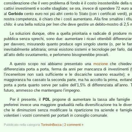
considerazione che il vero problema di fondo è il costo insostenibile della rac
cattivi investimenti e scelte sbagliate; se ora, invece di spendere 72 euro a 
al
Gerbido
cento euro noi più altri cento lo Stato (con i certificati verdi), p
nostra competenza, è chiaro che i costi aumentano. Alla fine smaltire i rifiut
chilo: è una bella notizia per Iren che deve gestire un debito-mostro di 2,5 mi
Le soluzioni dunque, oltre a quella prioritaria e radicale di produrre m
pubblica senza sprechi, sono due: aumentare i ricavi ottenibili differenzia
per davvero, misurando quanto produce ogni singolo utente (o, per le fam
inevitabilmente arbitraria; ormai esistono sistemi e tecnologie per farlo, d
all’atto dello svuotamento, e perlomeno bisognerebbe provarli.
A questo scopo noi abbiamo presentato una
mozione
che chiedeva 
differenziata porta a porta, ferma da anni per mancanza di investimenti (
l’inceneritore non sarà sufficiente e le discariche saranno esaurite); e
maggioranza ha cassato la seconda parte, ma ha accolto la prima, evitand
porta a porta quanto serve per salire dell’1,5% di differenziata all’anno. 
futuro, ammesso che mantengano l’impegno.
Per il presente, il
PDL
propone di aumentare la tassa alle famiglie p
preferirei invece una maggiore gradualità nella diversificazione tra le div
che le diminuzioni senza modificare la ripartizione tra aziende e famigl
volentieri i vostri commenti per portarli in consiglio comunale.
Pubblicato nella categoria
TorinoInBocca
|
2 commenti »