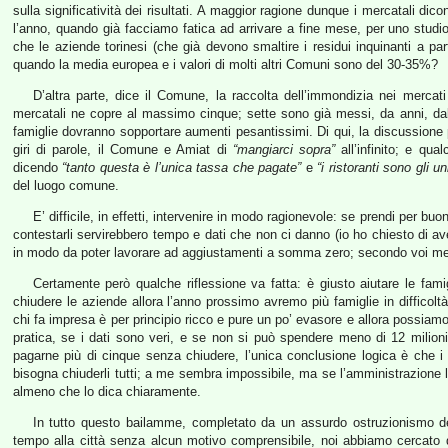
sulla significatività dei risultati. A maggior ragione dunque i mercatali d
l’anno, quando già facciamo fatica ad arrivare a fine mese, per uno stu
che le aziende torinesi (che già devono smaltire i residui inquinanti a part
quando la media europea e i valori di molti altri Comuni sono del 30-35%?
D’altra parte, dice il Comune, la raccolta dell’immondizia nei mercati
mercatali ne copre al massimo cinque; sette sono già messi, da anni, dalla
famiglie dovranno sopportare aumenti pesantissimi. Di qui, la discussion
giri di parole, il Comune e Amiat di
“mangiarci sopra”
all’infinito; e qua
dicendo
“tanto questa è l’unica tassa che pagate”
e
“i ristoranti sono gli 
del luogo comune.
E’ difficile, in effetti, intervenire in modo ragionevole: se prendi per buoni 
contestarli servirebbero tempo e dati che non ci danno (io ho chiesto di aver
in modo da poter lavorare ad aggiustamenti a somma zero; secondo voi me l
Certamente però qualche riflessione va fatta: è giusto aiutare le famig
chiudere le aziende allora l’anno prossimo avremo più famiglie in difficoltà 
chi fa impresa è per principio ricco e pure un po’ evasore e allora possiamo a
pratica, se i dati sono veri, e se non si può spendere meno di 12 milion
pagarne più di cinque senza chiudere, l’unica conclusione logica è che 
bisogna chiuderli tutti; a me sembra impossibile, ma se l’amministrazione l
almeno che lo dica chiaramente.
In tutto questo bailamme, completato da un assurdo ostruzionismo de
tempo alla città senza alcun motivo comprensibile, noi abbiamo cercato di