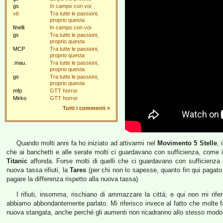
gs
In campo con voi
vb
Tra tutte le passioni,
proprio questa
finelli
In campo con voi
gs
Tra tutte le passioni,
proprio questa
MCP
Tra tutte le passioni,
proprio questa
.mau.
Tra tutte le passioni,
proprio questa
gs
Tra tutte le passioni,
proprio questa
mfp
GTT horror
Mirko
GTT horror
Tutti i commenti
»
Quando molti anni fa ho iniziato ad attivarmi nel
Movimento 5 Stelle
, 
che ai banchetti e alle serate molti ci guardavano con sufficienza, come i 
Titanic
affonda. Forse molti di quelli che ci guardavano con sufficienza 
nuova tassa rifiuti, la
Tares
(per chi non lo sapesse, quanto fin qui pagato
pagare la differenza rispetto alla nuova tassa).
I rifiuti, insomma, rischiano di ammazzare la città; e qui non mi riferis
abbiamo abbondantemente parlato. Mi riferisco invece al fatto che molte 
nuova stangata, anche perché gli aumenti non ricadranno allo stesso modo s