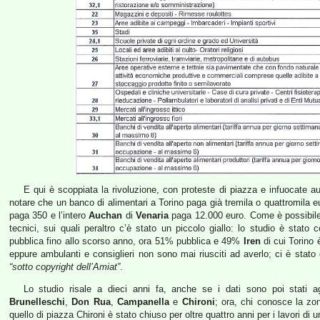
E qui è scoppiata la rivoluzione, con proteste di piazza e infuocate au
notare che un banco di alimentari a Torino paga già tremila o quattromila eu
paga 350 e l’intero
Auchan
di
Venaria
paga 12.000 euro. Come è possibile 
tecnici, sui quali peraltro c’è stato un piccolo giallo: lo studio è stat
pubblica fino allo scorso anno, ora 51% pubblica e 49%
Iren
di cui Torino è
eppure ambulanti e consiglieri non sono mai riusciti ad averlo; ci è stato 
“sotto copyright dell’Amiat”
.
Lo studio risale a dieci anni fa, anche se i dati sono poi stati 
Brunelleschi
,
Don Rua
,
Campanella
e
Chironi
; ora, chi conosce la zon
quello di piazza Chironi è stato chiuso per oltre quattro anni per i lavori di 