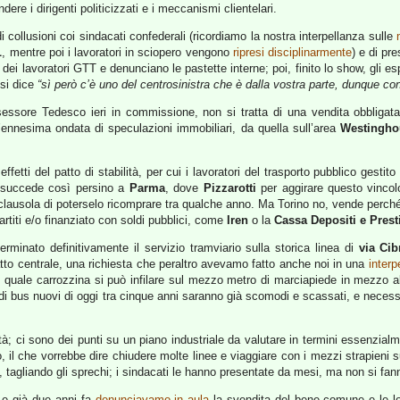
re i dirigenti politicizzati e i meccanismi clientelari.
di collusioni coi sindacati confederali (ricordiamo la nostra interpellanza sulle
L
, mentre poi i lavoratori in sciopero vengono
ripresi disciplinarmente
) e di pr
ei lavoratori GTT e denunciano le pastette interne; poi, finito lo show, gli e
 si dice
“sì però c’è uno del centrosinistra che è dalla vostra parte, dunque con
sessore Tedesco ieri in commissione, non si tratta di una vendita obbliga
’ennesima ondata di speculazioni immobiliari, da quella sull’area
Westingho
ffetti del patto di stabilità, per cui i lavoratori del trasporto pubblico gest
: succede così persino a
Parma
, dove
Pizzarotti
per aggirare questo vinco
 clausola di poterselo ricomprare tra qualche anno. Ma Torino no, vende perch
artiti e/o finanziato con soldi pubblici, come
Iren
o la
Cassa Depositi e Presti
erminato definitivamente il servizio tramviario sulla storica linea di
via Cib
ratto centrale, una richiesta che peraltro avevamo fatto anche noi in una
interp
e quale carrozzina si può infilare sul mezzo metro di marciapiede in mezzo a
didi bus nuovi di oggi tra cinque anni saranno già scomodi e scassati, e nece
ilità; ci sono dei punti su un piano industriale da valutare in termini essenzi
aglio, il che vorrebbe dire chiudere molte linee e viaggiare con i mezzi strapieni
T, tagliando gli sprechi; i sindacati le hanno presentate da mesi, ma non si fan
 e già due anni fa
denunciavamo in aula
la svendita del bene comune e le lo