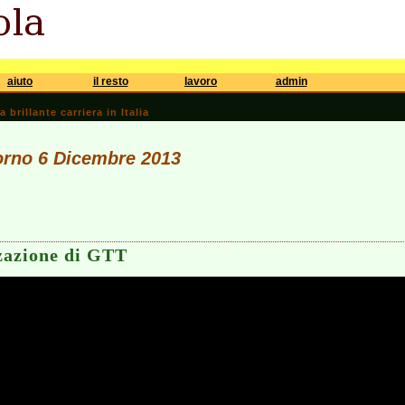
aiuto
il resto
lavoro
admin
brillante carriera in Italia
iorno 6 Dicembre 2013
zzazione di GTT