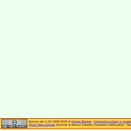
Questo sito è (C) 1995-2026 di
Vittorio Bertola
-
Informativa privacy e cooki
Alcuni diritti riservati
secondo la licenza Creative Commons Attribuzione - No