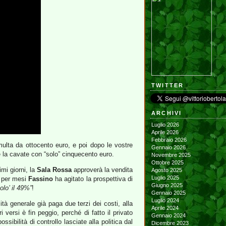
TWITTER
ARCHIVI
Luglio 2026
Aprile 2026
Febbraio 2026
ulta da ottocento euro, e poi dopo le vostre
Gennaio 2026
e la cavate con “solo” cinquecento euro.
Novembre 2025
Ottobre 2025
imi giorni, la
Sala Rossa
approverà la vendita
Agosto 2025
Luglio 2025
, per mesi
Fassino
ha agitato la prospettiva di
Giugno 2025
olo’ il 49%”
!
Gennaio 2025
Luglio 2024
tà generale già paga due terzi dei costi, alla
Aprile 2024
 versi è fin peggio, perché di fatto il privato
Gennaio 2024
sibilità di controllo lasciate alla politica dal
Dicembre 2023