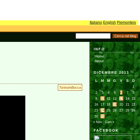
Italiano
English
Piemonteis
INFO
:Home:
:About:
DICEMBRE 2013
L
M
M
G
V
S
D
1
TorinoInBocca
2
3
4
5
6
7
8
9
10
11
12
13
14
15
16
17
18
19
20
21
22
23
24
25
26
27
28
29
30
31
« Nov
Gen »
FACEBOOK