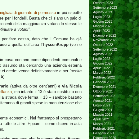
Ottobre 2023
Settembre 2023
migliaia di giornate di permesso
in più rispetto
Agosto 2023
Luglio 2023
ese per i fondelli. Basta che ci siano un paio di
Giugno 2023
sponenti della maggioranza votano lo stesso le
Maggio 2023
tinuate a votarli”
.
Aprile 2023
Dicembre 2022
ta per fare cassa, dato che il Comune ha già
Novembre 2022
use
a quella sull’area
ThyssenKrupp
(ve ne
Ottobre 2022
Settembre 2022
Agosto 2022
Luglio 2022
ito in casa contano come dipendenti comunali e
Giugno 2022
lo assurdo sta cercando una azienda esterna
Aprile 2022
é ci crede: vende definitivamente e per
“scelta
Marzo 2022
ti
).
Febbraio 2022
Gennaio 2022
rario
(attiva da oltre cent’anni) e
via Nicola
Dicembre 2021
ellanza
, ma intanto il 13 è stato sostituito con
Ottobre 2021
Settembre 2021
lla strada dove ferma il 13 – sarebbe bastato
Agosto 2021
ssiteranno di grandi spese in manutenzione che
Luglio 2021
Giugno 2021
Maggio 2021
almente economici. Nel frattempo si prospettano
Aprile 2021
 su tutte le altre. Eppure – come dicevo in aula
Marzo 2021
Febbraio 2021
no.
Gennaio 2021
Dicembre 2020
giche perverse che le stanno dietro. Eppure,