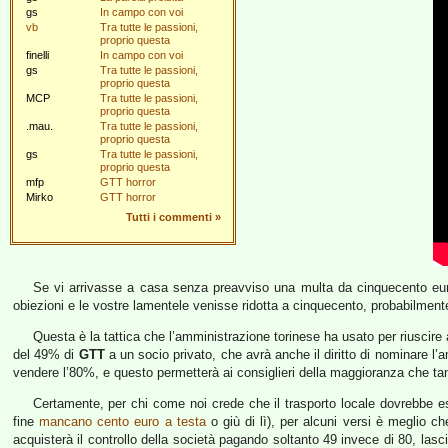
gs
In campo con voi
vb
Tra tutte le passioni,
proprio questa
finelli
In campo con voi
gs
Tra tutte le passioni,
proprio questa
MCP
Tra tutte le passioni,
proprio questa
.mau.
Tra tutte le passioni,
proprio questa
gs
Tra tutte le passioni,
proprio questa
mfp
GTT horror
Mirko
GTT horror
Tutti i commenti
»
Se vi arrivasse a casa senza preavviso una multa da cinquecento euro
obiezioni e le vostre lamentele venisse ridotta a cinquecento, probabilmente
Questa è la tattica che l’amministrazione torinese ha usato per riuscire a 
del 49% di
GTT
a un socio privato, che avrà anche il diritto di nominare l’
vendere l’80%, e questo permetterà ai consiglieri della maggioranza che tan
Certamente, per chi come noi crede che il trasporto locale dovrebbe ess
fine
mancano cento euro a testa
o giù di lì), per alcuni versi è meglio che
acquisterà il controllo della società pagando soltanto 49 invece di 80, lasci