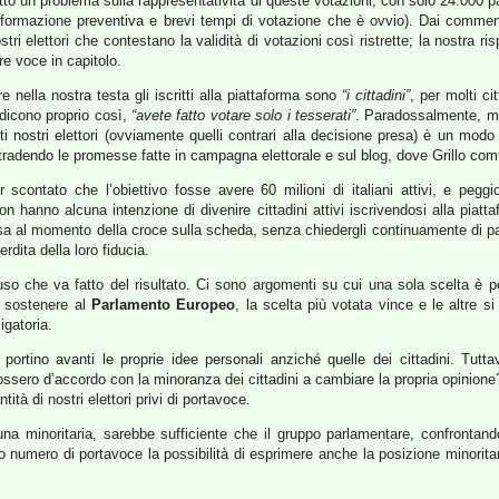
to un problema sulla rappresentatività di queste votazioni, con solo 24.000 part
informazione preventiva e brevi tempi di votazione che è ovvio). Dai commen
tri elettori che contestano la validità di votazioni così ristrette; la nostra r
re voce in capitolo.
 nella nostra testa gli iscritti alla piattaforma sono
“i cittadini”
, per molti c
dicono proprio così,
“avete fatto votare solo i tesserati”
. Paradossalmente, me
olti nostri elettori (ovviamente quelli contrari alla decisione presa) è un modo
 tradendo le promesse fatte in campagna elettorale e sul blog, dove Grillo c
scontato che l’obiettivo fosse avere 60 milioni di italiani attivi, e pegg
 non hanno alcuna intenzione di divenire cittadini attivi iscrivendosi alla piat
essa al momento della croce sulla scheda, senza chiedergli continuamente di pa
rdita della loro fiducia.
l’uso che va fatto del risultato. Ci sono argomenti su cui una sola scelta è po
e sostenere al
Parlamento Europeo
, la scelta più votata vince e le altre
igatoria.
rtino avanti le proprie idee personali anziché quelle dei cittadini. Tuttav
ossero d’accordo con la minoranza dei cittadini a cambiare la propria opinione?
tà di nostri elettori privi di portavoce.
una minoritaria, sarebbe sufficiente che il gruppo parlamentare, confrontan
o numero di portavoce la possibilità di esprimere anche la posizione minorita