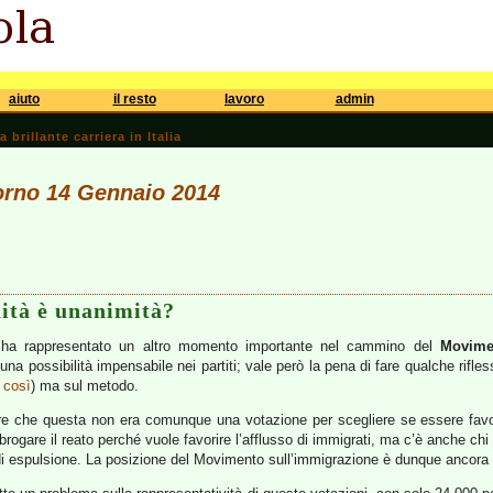
aiuto
il resto
lavoro
admin
brillante carriera in Italia
iorno 14 Gennaio 2014
nità è unanimità?
ha rappresentato un altro momento importante nel cammino del
Movime
i una possibilità impensabile nei partiti; vale però la pena di fare qualche rifle
 così
) ma sul metodo.
re che questa non era comunque una votazione per scegliere se essere favo
rogare il reato perché vuole favorire l’afflusso di immigrati, ma c’è anche chi 
 di espulsione. La posizione del Movimento sull’immigrazione è dunque ancora 