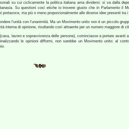
sonali su cui ciclicamente la politica italiana ama dividersi: si va dalla dep
eutanasia. Su questioni così etiche io troverei giusto che in Parlamento i
i portavoce, ma più o meno proporzionalmente alle diverse idee presenti tra i n
onfondere l’unità con l’unanimità. Ma un Movimento unito non è un piccolo grup
à interna di opinione, risultando così attraente per un numero maggiore di cit
(casa, lavoro e sopravvivenza delle persone), cominciasse a portare avanti 
arginalizzando le opinioni difformi, non sarebbe un Movimento unito; al co
io.