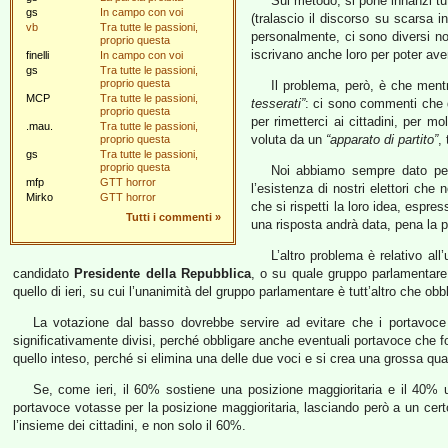
Sul metodo, si pone innanzi tut
gs
In campo con voi
(tralascio il discorso su scarsa 
vb
Tra tutte le passioni,
personalmente, ci sono diversi nos
proprio questa
iscrivano anche loro per poter ave
finelli
In campo con voi
gs
Tra tutte le passioni,
proprio questa
Il problema, però, è che mentre
MCP
Tra tutte le passioni,
tesserati”
: ci sono commenti che 
proprio questa
per rimetterci ai cittadini, per m
.mau.
Tra tutte le passioni,
voluta da un
“apparato di partito”
,
proprio questa
gs
Tra tutte le passioni,
proprio questa
Noi abbiamo sempre dato per 
mfp
GTT horror
l’esistenza di nostri elettori che
Mirko
GTT horror
che si rispetti la loro idea, espr
Tutti i commenti
»
una risposta andrà data, pena la pe
L’altro problema è relativo al
candidato
Presidente della Repubblica
, o su quale gruppo parlamentar
quello di ieri, su cui l’unanimità del gruppo parlamentare è tutt’altro che obbl
La votazione dal basso dovrebbe servire ad evitare che i portavoce po
significativamente divisi, perché obbligare anche eventuali portavoce che f
quello inteso, perché si elimina una delle due voci e si crea una grossa quanti
Se, come ieri, il 60% sostiene una posizione maggioritaria e il 40% 
portavoce votasse per la posizione maggioritaria, lasciando però a un cert
l’insieme dei cittadini, e non solo il 60%.