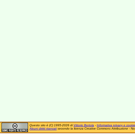
Questo sito è (C) 1995-2026 di
Vittorio Bertola
-
Informativa privacy e cooki
Alcuni diritti riservati
secondo la licenza Creative Commons Attribuzione - No