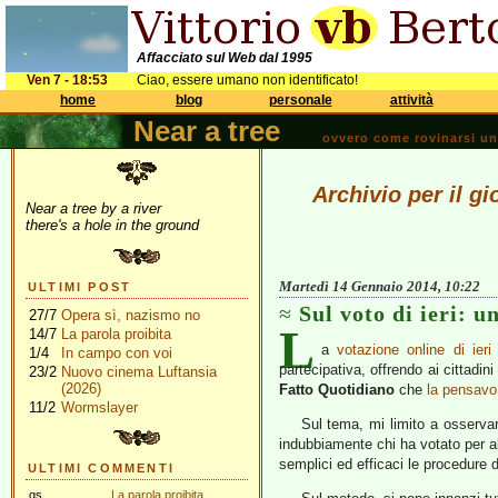
Affacciato sul Web dal 1995
Ven 7 - 18:53
Ciao, essere umano non identificato!
home
blog
personale
attività
Near a tree
ovvero come rovinarsi una 
Archivio per il g
Near a tree by a river
there's a hole in the ground
Martedì 14 Gennaio 2014, 10:22
ULTIMI POST
Sul voto di ieri: u
27/7
Opera sì, nazismo no
L
14/7
La parola proibita
a
votazione online di ieri
1/4
In campo con voi
partecipativa, offrendo ai cittadin
23/2
Nuovo cinema Luftansia
(2026)
Fatto Quotidiano
che
la pensavo
11/2
Wormslayer
Sul tema, mi limito a osserva
indubbiamente chi ha votato per ab
semplici ed efficaci le procedure
ULTIMI COMMENTI
gs
La parola proibita