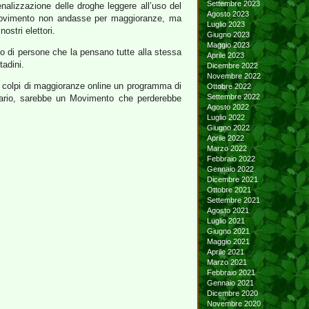
Settembre 2023
enalizzazione delle droghe leggere all’uso del
Agosto 2023
l Movimento non andasse per maggioranze, ma
Luglio 2023
ostri elettori.
Giugno 2023
Maggio 2023
po di persone che la pensano tutte alla stessa
Aprile 2023
tadini.
Dicembre 2022
Novembre 2022
a colpi di maggioranze online un programma di
Ottobre 2022
Settembre 2022
ntrario, sarebbe un Movimento che perderebbe
Agosto 2022
Luglio 2022
Giugno 2022
Aprile 2022
Marzo 2022
Febbraio 2022
Gennaio 2022
Dicembre 2021
Ottobre 2021
Settembre 2021
Agosto 2021
Luglio 2021
Giugno 2021
Maggio 2021
Aprile 2021
Marzo 2021
Febbraio 2021
Gennaio 2021
Dicembre 2020
Novembre 2020