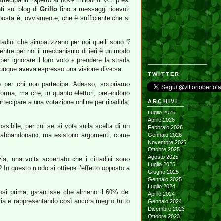
ecipanti rispetto ai nove milioni di voti presi
ti sul blog di
Grillo
fino a messaggi ricevuti
isposta è, ovviamente, che è sufficiente che si
ittadini che simpatizzano per noi quelli sono
“i
ntre per noi il meccanismo di ieri è un modo
 per ignorare il loro voto e prendere la strada
omunque aveva espresso una visione diversa.
TWITTER
io per chi non partecipa. Adesso, scopriamo
taforma, ma che, in quanto elettori, pretendono
rtecipare a una votazione online per ribadirla;
ARCHIVI
Luglio 2026
Aprile 2026
ssibile, per cui se si vota sulla scelta di un
Febbraio 2026
 si abbandonano; ma esistono argomenti, come
Gennaio 2026
Novembre 2025
Ottobre 2025
Agosto 2025
ia, una volta accertato che i cittadini sono
Luglio 2025
 In questo modo si ottiene l’effetto opposto a
Giugno 2025
Gennaio 2025
Luglio 2024
dosi prima, garantisse che almeno il 60% dei
Aprile 2024
ria e rappresentando così ancora meglio tutto
Gennaio 2024
Dicembre 2023
Ottobre 2023