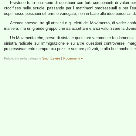
Esistono tutta una serie di questioni con forti componenti di valori per
crocifisso nelle scuole, passando per i matrimoni omosessuali e per l’
esprimesse posizioni difformi e variegate, non in base alle idee personali de
Accade spesso, tra gli attivisti e gli eletti del Movimento, di veder c
maniera, ma un grande gruppo che sa accettare e anzi valorizzare la diversit
Un Movimento che, perse di vista le questioni veramente fondamentali 
sinistra radicale sull’immigrazione e su altre questioni controverse, m
progressivamente sempre più pezzi e sempre più voti, e alla fine anche il m
Pubblicato nella categoria
SinchËstèile
|
6 commenti »