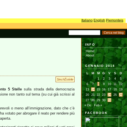
Italiano
English
Piemonteis
INFO
:Home:
:About:
GENNAIO 2014
L
M
M
G
V
S
D
1
2
3
4
5
SinchËstèile
6
7
8
9
10
11
12
nto 5 Stelle
sulla strada della democrazia
13
14
15
16
17
18
19
ssione non tanto sul tema (su cui già scrissi al
20
21
22
23
24
25
26
27
28
29
30
31
« Dic
Feb »
revoli o meno all’immigrazione, dato che c’è
ha votato per abrogare il reato per rendere più
FACEBOOK
aperta.