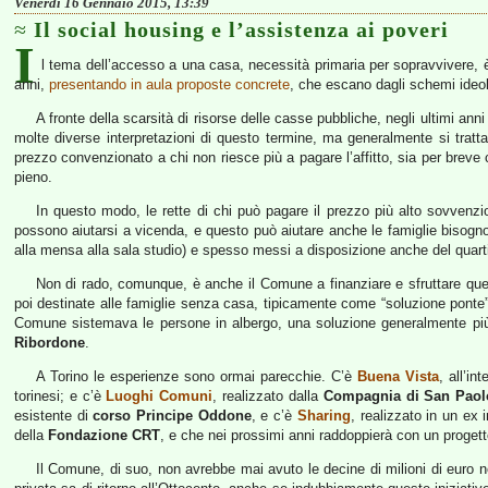
Venerdì 16 Gennaio 2015, 13:39
Il social housing e l’assistenza ai poveri
I
l tema dell’accesso a una casa, necessità primaria per sopravvivere, è
anni,
presentando in aula proposte concrete
, che escano dagli schemi ideol
A fronte della scarsità di risorse delle casse pubbliche, negli ultimi a
molte diverse interpretazioni di questo termine, ma generalmente si tratta d
prezzo convenzionato a chi non riesce più a pagare l’affitto, sia per breve
pieno.
In questo modo, le rette di chi può pagare il prezzo più alto sovvenzio
possono aiutarsi a vicenda, e questo può aiutare anche le famiglie bisognos
alla mensa alla sala studio) e spesso messi a disposizione anche del quarti
Non di rado, comunque, è anche il Comune a finanziare e sfruttare ques
poi destinate alle famiglie senza casa, tipicamente come “soluzione ponte” n
Comune sistemava le persone in albergo, una soluzione generalmente pi
Ribordone
.
A Torino le esperienze sono ormai parecchie. C’è
Buena Vista
, all’in
torinesi; e c’è
Luoghi Comuni
, realizzato dalla
Compagnia di San Paol
esistente di
corso Principe Oddone
, e c’è
Sharing
, realizzato in un ex
della
Fondazione CRT
, e che nei prossimi anni raddoppierà con un progett
Il Comune, di suo, non avrebbe mai avuto le decine di milioni di euro ne