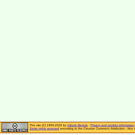
This site (C) 1995-2026 by
Vittorio Bertola
-
Privacy and cookies information
Some rights reserved
according to the Creative Commons Attribution - Non 