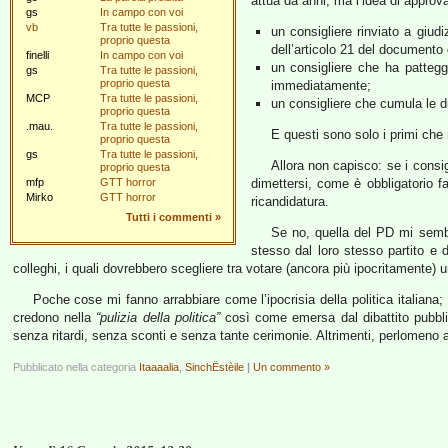
attua da anni, ma l’idea di appro
gs
In campo con voi
vb
Tra tutte le passioni,
un consigliere rinviato a giudi
proprio questa
dell’articolo 21 del document
finelli
In campo con voi
un consigliere che ha patteggi
gs
Tra tutte le passioni,
proprio questa
immediatamente;
MCP
Tra tutte le passioni,
un consigliere che cumula le du
proprio questa
.mau.
Tra tutte le passioni,
E questi sono solo i primi ch
proprio questa
gs
Tra tutte le passioni,
Allora non capisco: se i consi
proprio questa
mfp
GTT horror
dimettersi, come è obbligatorio f
Mirko
GTT horror
ricandidatura.
Tutti i commenti
»
Se no, quella del PD mi sembra
stesso dal loro stesso partito e 
colleghi, i quali dovrebbero scegliere tra votare (ancora più ipocritament
Poche cose mi fanno arrabbiare come l’ipocrisia della politica italiana
credono nella
“pulizia della politica”
così come emersa dal dibattito pubblico 
senza ritardi, senza sconti e senza tante cerimonie. Altrimenti, perlomeno a
Pubblicato nella categoria
Itaaaalia
,
SinchËstèile
|
Un commento »