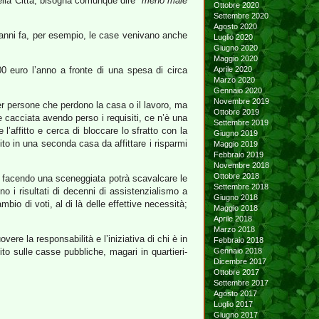
 della Città, bisogna comunque dire
“meno male
Ottobre 2020
Settembre 2020
Agosto 2020
re anni fa, per esempio, le case venivano anche
Luglio 2020
Giugno 2020
Maggio 2020
0 euro l’anno a fronte di una spesa di circa
Aprile 2020
Marzo 2020
Gennaio 2020
Novembre 2019
 per persone che perdono la casa o il lavoro, ma
Ottobre 2019
cacciata avendo perso i requisiti, ce n’è una
Settembre 2019
l’affitto e cerca di bloccare lo sfratto con la
Giugno 2019
to in una seconda casa da affittare i risparmi
Maggio 2019
Febbraio 2019
Novembre 2018
Ottobre 2018
e o facendo una sceneggiata potrà scavalcare le
Settembre 2018
o i risultati di decenni di assistenzialismo a
Giugno 2018
bio di voti, al di là delle effettive necessità;
Maggio 2018
Aprile 2018
Marzo 2018
e la responsabilità e l’iniziativa di chi è in
Febbraio 2018
nito sulle casse pubbliche, magari in quartieri-
Gennaio 2018
Dicembre 2017
Ottobre 2017
Settembre 2017
Agosto 2017
Luglio 2017
Giugno 2017