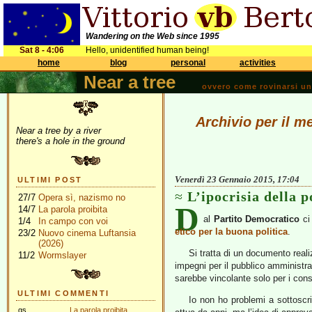
Wandering on the Web since 1995
Sat 8 - 4:06
Hello, unidentified human being!
home
blog
personal
activities
Near a tree
ovvero come rovinarsi una 
Archivio per il m
Near a tree by a river
there's a hole in the ground
Venerdì 23 Gennaio 2015, 17:04
ULTIMI POST
L’ipocrisia della p
27/7
Opera sì, nazismo no
D
14/7
La parola proibita
al
Partito Democratico
ci 
1/4
In campo con voi
etico per la buona politica
.
23/2
Nuovo cinema Luftansia
(2026)
Si tratta di un documento real
11/2
Wormslayer
impegni per il pubblico amministrat
sarebbe vincolante solo per i cons
ULTIMI COMMENTI
Io non ho problemi a sottoscr
gs
La parola proibita