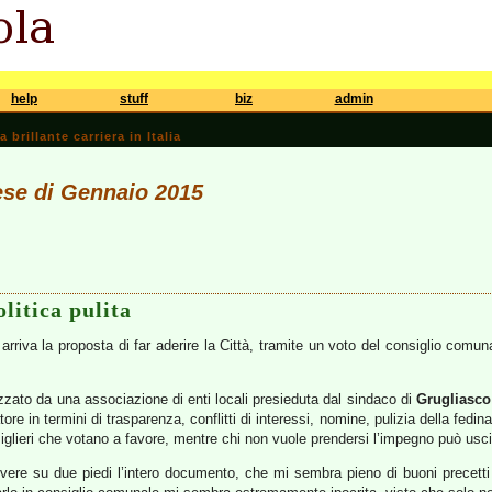
help
stuff
biz
admin
brillante carriera in Italia
ese di Gennaio 2015
olitica pulita
arriva la proposta di far aderire la Città, tramite un voto del consiglio comun
izzato da una associazione di enti locali presieduta dal sindaco di
Grugliasco
ore in termini di trasparenza, conflitti di interessi, nomine, pulizia della fedi
iglieri che votano a favore, mentre chi non vuole prendersi l’impegno può uscir
ivere su due piedi l’intero documento, che mi sembra pieno di buoni precetti