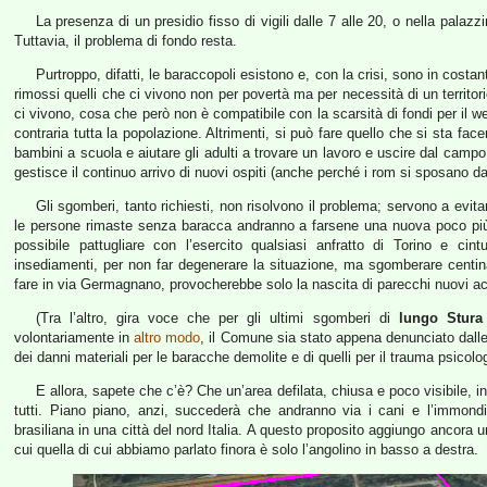
La presenza di un presidio fisso di vigili dalle 7 alle 20, o nella palazz
Tuttavia, il problema di fondo resta.
Purtroppo, difatti, le baraccopoli esistono e, con la crisi, sono in costa
rimossi quelli che ci vivono non per povertà ma per necessità di un territori
ci vivono, cosa che però non è compatibile con la scarsità di fondi per il we
contraria tutta la popolazione. Altrimenti, si può fare quello che si sta fac
bambini a scuola e aiutare gli adulti a trovare un lavoro e uscire dal cam
gestisce il continuo arrivo di nuovi ospiti (anche perché i rom si sposano da 
Gli sgomberi, tanto richiesti, non risolvono il problema; servono a ev
le persone rimaste senza baracca andranno a farsene una nuova poco più 
possibile pattugliare con l’esercito qualsiasi anfratto di Torino e c
insediamenti, per non far degenerare la situazione, ma sgomberare centina
fare in via Germagnano, provocherebbe solo la nascita di parecchi nuovi acc
(Tra l’altro, gira voce che per gli ultimi sgomberi di
lungo Stura
volontariamente in
altro modo
, il Comune sia stato appena denunciato dalle 
dei danni materiali per le baracche demolite e di quelli per il trauma psicolo
E allora, sapete che c’è? Che un’area defilata, chiusa e poco visibile, i
tutti. Piano piano, anzi, succederà che andranno via i cani e l’immondi
brasiliana in una città del nord Italia. A questo proposito aggiungo ancora u
cui quella di cui abbiamo parlato finora è solo l’angolino in basso a destra.