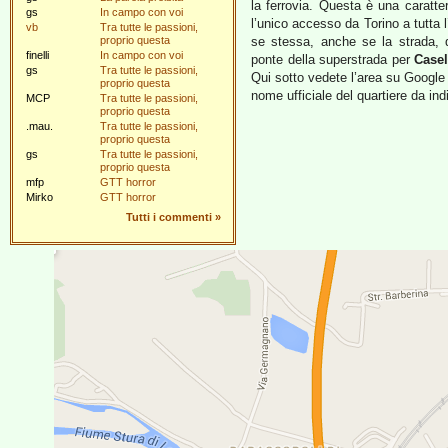
la ferrovia. Questa è una caratte
gs
In campo con voi
l’unico accesso da Torino a tutta 
vb
Tra tutte le passioni,
proprio questa
se stessa, anche se la strada, do
finelli
In campo con voi
ponte della superstrada per
Casel
gs
Tra tutte le passioni,
Qui sotto vedete l’area su Google
proprio questa
nome ufficiale del quartiere da in
MCP
Tra tutte le passioni,
proprio questa
.mau.
Tra tutte le passioni,
proprio questa
gs
Tra tutte le passioni,
proprio questa
mfp
GTT horror
Mirko
GTT horror
Tutti i commenti
»