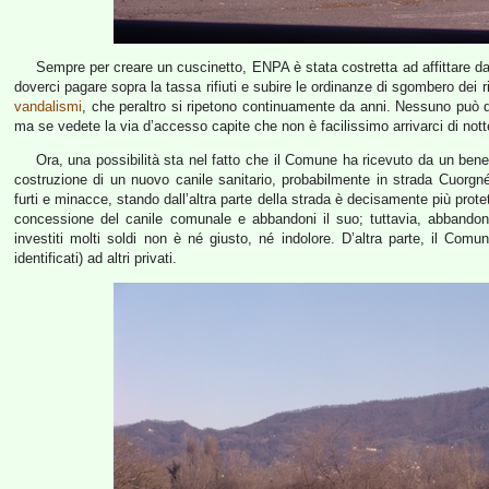
Sempre per creare un cuscinetto, ENPA è stata costretta ad affittare dal 
doverci pagare sopra la tassa rifiuti e subire le ordinanze di sgombero dei ri
vandalismi
, che peraltro si ripetono continuamente da anni. Nessuno può di
ma se vedete la via d’accesso capite che non è facilissimo arrivarci di notte
Ora, una possibilità sta nel fatto che il Comune ha ricevuto da un bene
costruzione di un nuovo canile sanitario, probabilmente in strada Cuorg
furti e minacce, stando dall’altra parte della strada è decisamente più prot
concessione del canile comunale e abbandoni il suo; tuttavia, abbandon
investiti molti soldi non è né giusto, né indolore. D’altra parte, il Com
identificati) ad altri privati.