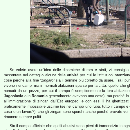
Se volete avere un’idea delle dinamiche di rom e sinti, vi consigli
raccontare nel dettaglio alcune delle attività per cui le istituzioni stanzia
cose perché alla fine
“zingaro”
sia il termine più corretto da usare. Tra i pun
vivono nei campi ma in normali abitazioni sparse per la città; quello che gl
nomadi da un pezzo, per cui il campo è semplicemente la loro abitazione
Jugoslavia
o in
Romania
generalmente avevano una casa), ma perché lo S
all’immigrazione di zingari dall’Est europeo, e con essi li ha ghettizza
praticamente impossibile uscirne (se nel campo uno ruba, tutto il campo è d
casa o un lavoro?); che gli zingari sono sporchi anche perché provate voi
rimanere sempre puliti.
Sia il campo ufficiale che quelli abusivi sono pieni di immondizia in og