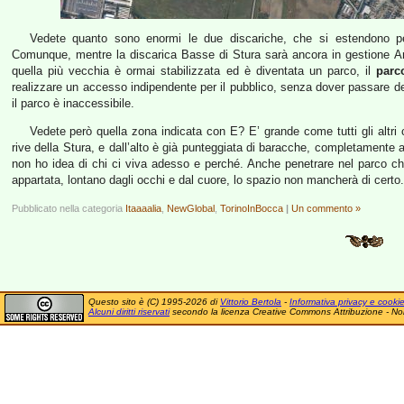
Vedete quanto sono enormi le due discariche, che si estendono per
Comunque, mentre la discarica Basse di Stura sarà ancora in gestione Amia
quella più vecchia è ormai stabilizzata ed è diventata un parco, il
parc
realizzare un accesso indipendente per il pubblico, senza dover passare d
il parco è inaccessibile.
Vedete però quella zona indicata con E? E’ grande come tutti gli altri
rive della Stura, e dall’alto è già punteggiata di baracche, completamente a
non ho idea di chi ci viva adesso e perché. Anche penetrare nel parco chiu
appartata, lontano dagli occhi e dal cuore, lo spazio non mancherà di certo.
Pubblicato nella categoria
Itaaaalia
,
NewGlobal
,
TorinoInBocca
|
Un commento »
Questo sito è (C) 1995-2026 di
Vittorio Bertola
-
Informativa privacy e cooki
Alcuni diritti riservati
secondo la licenza Creative Commons Attribuzione - No