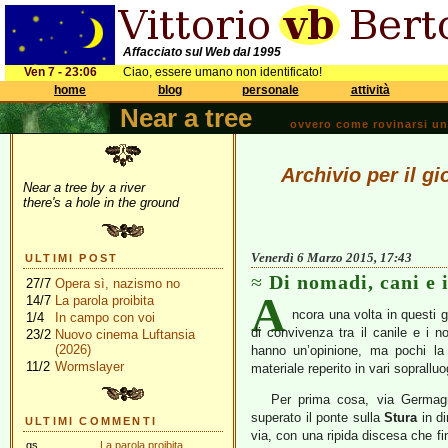
Affacciato sul Web dal 1995
Ven 7 - 23:06
Ciao, essere umano non identificato!
home
blog
personale
attività
Near a tree
ovvero come rovinarsi una 
Archivio per il g
Near a tree by a river
there's a hole in the ground
Venerdì 6 Marzo 2015, 17:43
ULTIMI POST
Di nomadi, cani e
27/7
Opera sì, nazismo no
A
14/7
La parola proibita
ncora una volta in questi g
1/4
In campo con voi
di convivenza tra il canile e i 
23/2
Nuovo cinema Luftansia
(2026)
hanno un’opinione, ma pochi la
11/2
Wormslayer
materiale reperito in vari soprallu
Per prima cosa, via Germag
superato il ponte sulla
Stura
in di
ULTIMI COMMENTI
via, con una ripida discesa che fi
gs
La parola proibita