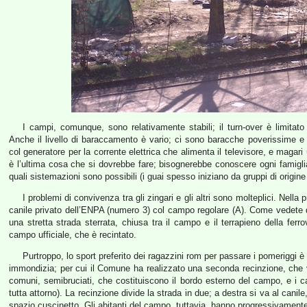
I campi, comunque, sono relativamente stabili; il turn-over è limitato
Anche il livello di baraccamento è vario; ci sono baracche poverissime 
col generatore per la corrente elettrica che alimenta il televisore, e maga
è l’ultima cosa che si dovrebbe fare; bisognerebbe conoscere ogni famigli
quali sistemazioni sono possibili (i guai spesso iniziano da gruppi di origine
I problemi di convivenza tra gli zingari e gli altri sono molteplici. Nella 
canile privato dell’ENPA (numero 3) col campo regolare (A). Come vedete 
una stretta strada sterrata, chiusa tra il campo e il terrapieno della ferro
campo ufficiale, che è recintato.
Purtroppo, lo sport preferito dei ragazzini rom per passare i pomeriggi è il
immondizia; per cui il Comune ha realizzato una seconda recinzione, che ved
comuni, semibruciati, che costituiscono il bordo esterno del campo, e i
tutta attorno). La recinzione divide la strada in due; a destra si va al canil
spazio cuscinetto. Gli abitanti del campo, tuttavia, hanno progressivamente 