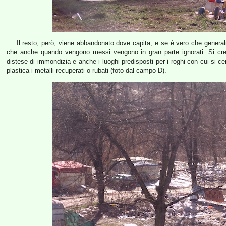
Il resto, però, viene abbandonato dove capita; e se è vero che genera
che anche quando vengono messi vengono in gran parte ignorati. Si cre
distese di immondizia e anche i luoghi predisposti per i roghi con cui si cerc
plastica i metalli recuperati o rubati (foto dal campo D).