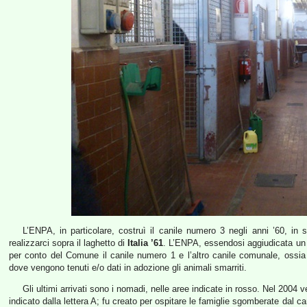
L’ENPA, in particolare, costruì il canile numero 3 negli anni ’60, in 
realizzarci sopra il laghetto di
Italia ’61
. L’ENPA, essendosi aggiudicata u
per conto del Comune il canile numero 1 e l’altro canile comunale, ossia i
dove vengono tenuti e/o dati in adozione gli animali smarriti.
Gli ultimi arrivati sono i nomadi, nelle aree indicate in rosso. Nel 2004
indicato dalla lettera A; fu creato per ospitare le famiglie sgomberate dal 