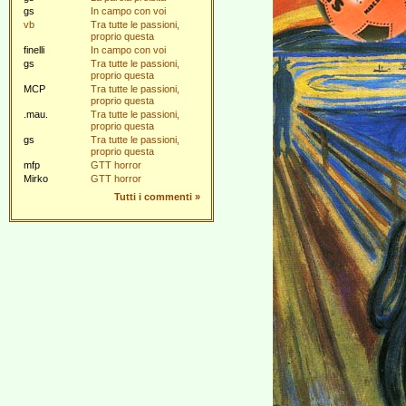
gs
In campo con voi
vb
Tra tutte le passioni,
proprio questa
finelli
In campo con voi
gs
Tra tutte le passioni,
proprio questa
MCP
Tra tutte le passioni,
proprio questa
.mau.
Tra tutte le passioni,
proprio questa
gs
Tra tutte le passioni,
proprio questa
mfp
GTT horror
Mirko
GTT horror
Tutti i commenti
»