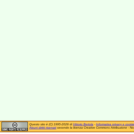
Questo sito è (C) 1995-2026 di
Vittorio Bertola
-
Informativa privacy e cooki
Alcuni diritti riservati
secondo la licenza Creative Commons Attribuzione - No