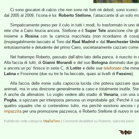
Ci sono giocatori di calcio che non sono nè forti nè deboli, sono iconici.
dal 2005 al 2009, l’icona è lui:
Roberto Stellone
, l’attaccante di un solo 
Simpaticamente preso per il culo in tutti i modi, fu trasformato in uno 
rete che a Cairo brucia ancora. Stellone e il
Super Tele
arancione che gli 
insieme a
Rosina
con la camicia macchiata (non ricordiamo di cosa) 
(inspiegabilmente lasciato al Toro dal
Real Madrid
e dal
Manchester Unit
entusiasmante e deludente del primo Cairo, societariamente cazzaro come
Nel frattempo Roberto, passato dall’altro lato della panca, è riuscito in
Alla faccia di tutti, di
Gianni Morandi
e del suo
Bologna
dominato due gio
e ancora un po’ finisce in serie C, di
Lotito
e delle sue
telefonate
che minac
Latina
e Frosinone (due su tre le ha beccate, quasi ai livelli di
Fassino
).
Alla faccia delle ironie sulla capoccia lucida che poteva spizzare qual
animati, ma in una direzione generalmente a caso e totalmente inutile, Stel
A anche da allenatore. Lo voglio vedere allo stadio di
Venaria
, con una s
Pogba
, a spizzare per interposta persona un improbabile gol. Perché il calci
quattro squadre che si contendono tutto, ma perché esistono ancora i pi
impazzita
per una promozione pazzesca, e Roberto Stellone di nuovo in ser
Pubblicato nella categoria
VitaDaToro
|
Commenti disabilitati
su Roberto, spizzala piano