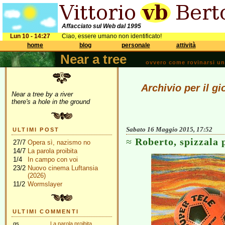
Affacciato sul Web dal 1995
Lun 10 - 14:27
Ciao, essere umano non identificato!
home
blog
personale
attività
Near a tree
ovvero come rovinarsi una 
Archivio per il g
Near a tree by a river
there's a hole in the ground
Sabato 16 Maggio 2015, 17:52
ULTIMI POST
Roberto, spizzala 
27/7
Opera sì, nazismo no
14/7
La parola proibita
1/4
In campo con voi
23/2
Nuovo cinema Luftansia
(2026)
11/2
Wormslayer
ULTIMI COMMENTI
gs
La parola proibita