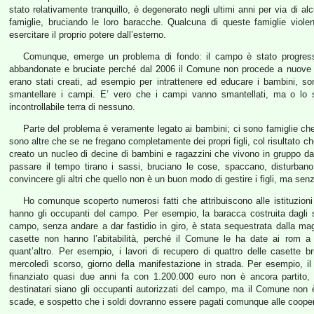
stato relativamente tranquillo, è degenerato negli ultimi anni per via di al
famiglie, bruciando le loro baracche. Qualcuna di queste famiglie viol
esercitare il proprio potere dall’esterno.
Comunque, emerge un problema di fondo: il campo è stato progres
abbandonate e bruciate perché dal 2006 il Comune non procede a nuove as
erano stati creati, ad esempio per intrattenere ed educare i bambini, s
smantellare i campi. E’ vero che i campi vanno smantellati, ma o lo 
incontrollabile terra di nessuno.
Parte del problema è veramente legato ai bambini; ci sono famiglie ch
sono altre che se ne fregano completamente dei propri figli, col risultato ch
creato un nucleo di decine di bambini e ragazzini che vivono in gruppo da
passare il tempo tirano i sassi, bruciano le cose, spaccano, disturbano
convincere gli altri che quello non è un buon modo di gestire i figli, ma senza
Ho comunque scoperto numerosi fatti che attribuiscono alle istituzioni 
hanno gli occupanti del campo. Per esempio, la baracca costruita dagli 
campo, senza andare a dar fastidio in giro, è stata sequestrata dalla mag
casette non hanno l’abitabilità, perché il Comune le ha date ai rom a 
quant’altro. Per esempio, i lavori di recupero di quattro delle casette b
mercoledì scorso, giorno della manifestazione in strada. Per esempio, il
finanziato quasi due anni fa con 1.200.000 euro non è ancora partito
destinatari siano gli occupanti autorizzati del campo, ma il Comune non è s
scade, e sospetto che i soldi dovranno essere pagati comunque alle cooperat