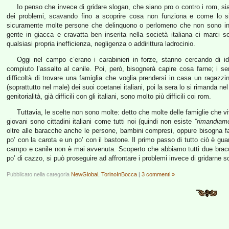
Io penso che invece di gridare slogan, che siano pro o contro i rom, si
dei problemi, scavando fino a scoprire cosa non funziona e come lo s
sicuramente molte persone che delinquono o perlomeno che non sono in 
gente in giacca e cravatta ben inserita nella società italiana ci marci 
qualsiasi propria inefficienza, negligenza o addirittura ladrocinio.
Oggi nel campo c’erano i carabinieri in forze, stanno cercando di i
compiuto l’assalto al canile. Poi, però, bisognerà capire cosa farne; i ser
difficoltà di trovare una famiglia che voglia prendersi in casa un ragazz
(soprattutto nel male) dei suoi coetanei italiani, poi la sera lo si rimanda 
genitorialità, già difficili con gli italiani, sono molto più difficili coi rom.
Tuttavia, le scelte non sono molte: detto che molte delle famiglie che v
giovani sono cittadini italiani come tutti noi (quindi non esiste
“rimandiamo
oltre alle baracche anche le persone, bambini compresi, oppure bisogna fa
po’ con la carota e un po’ con il bastone. Il primo passo di tutto ciò è gua
campo e canile non è mai avvenuta. Scoperto che abbiamo tutti due bracci
po’ di cazzo, si può proseguire ad affrontare i problemi invece di gridarne so
Pubblicato nella categoria
NewGlobal
,
TorinoInBocca
|
3 commenti »