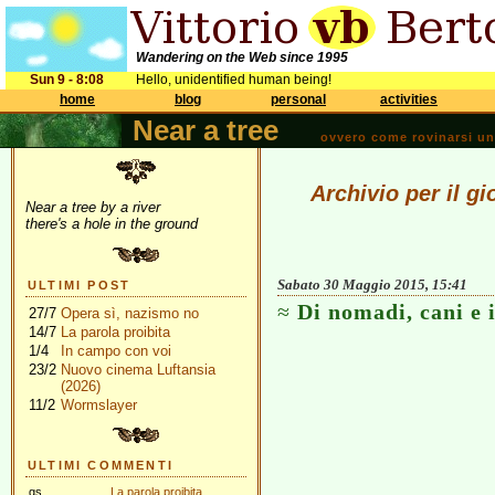
Wandering on the Web since 1995
Sun 9 - 8:08
Hello, unidentified human being!
home
blog
personal
activities
Near a tree
ovvero come rovinarsi una 
Archivio per il g
Near a tree by a river
there's a hole in the ground
Sabato 30 Maggio 2015, 15:41
ULTIMI POST
Di nomadi, cani e
27/7
Opera sì, nazismo no
14/7
La parola proibita
1/4
In campo con voi
23/2
Nuovo cinema Luftansia
(2026)
11/2
Wormslayer
ULTIMI COMMENTI
gs
La parola proibita