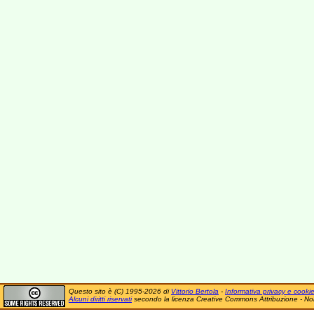
Questo sito è (C) 1995-2026 di
Vittorio Bertola
-
Informativa privacy e cooki
Alcuni diritti riservati
secondo la licenza Creative Commons Attribuzione - No