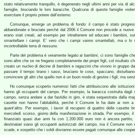
stato relativamente tranquillo, è degenerato negli ultimi anni per via di al
famiglie, bruciando le loro baracche. Qualcuna di queste famiglie viol
esercitare il proprio potere dall’esterno.
Comunque, emerge un problema di fondo: il campo è stato progres
abbandonate e bruciate perché dal 2006 il Comune non procede a nuove as
erano stati creati, ad esempio per intrattenere ed educare i bambini, s
smantellare i campi. E’ vero che i campi vanno smantellati, ma o lo 
incontrollabile terra di nessuno.
Parte del problema è veramente legato ai bambini; ci sono famiglie ch
sono altre che se ne fregano completamente dei propri figli, col risultato ch
creato un nucleo di decine di bambini e ragazzini che vivono in gruppo da
passare il tempo tirano i sassi, bruciano le cose, spaccano, disturbano
convincere gli altri che quello non è un buon modo di gestire i figli, ma senza
Ho comunque scoperto numerosi fatti che attribuiscono alle istituzioni 
hanno gli occupanti del campo. Per esempio, la baracca costruita dagli 
campo, senza andare a dar fastidio in giro, è stata sequestrata dalla mag
casette non hanno l’abitabilità, perché il Comune le ha date ai rom a 
quant’altro. Per esempio, i lavori di recupero di quattro delle casette b
mercoledì scorso, giorno della manifestazione in strada. Per esempio, il
finanziato quasi due anni fa con 1.200.000 euro non è ancora partito
destinatari siano gli occupanti autorizzati del campo, ma il Comune non è s
scade, e sospetto che i soldi dovranno essere pagati comunque alle cooperat