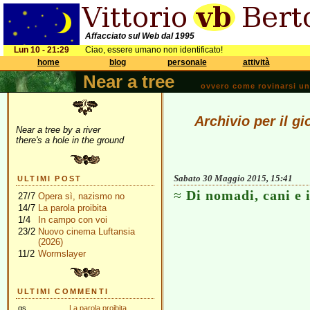
Affacciato sul Web dal 1995
Lun 10 - 21:29
Ciao, essere umano non identificato!
home
blog
personale
attività
Near a tree
ovvero come rovinarsi una 
Archivio per il g
Near a tree by a river
there's a hole in the ground
Sabato 30 Maggio 2015, 15:41
ULTIMI POST
Di nomadi, cani e
27/7
Opera sì, nazismo no
14/7
La parola proibita
1/4
In campo con voi
23/2
Nuovo cinema Luftansia
(2026)
11/2
Wormslayer
ULTIMI COMMENTI
gs
La parola proibita