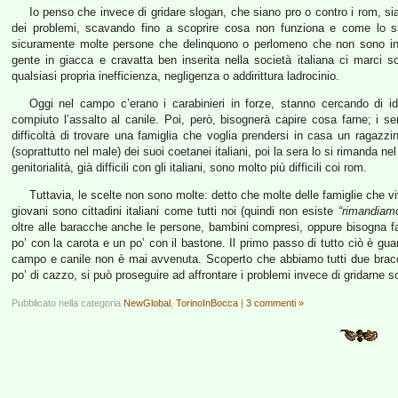
Io penso che invece di gridare slogan, che siano pro o contro i rom, si
dei problemi, scavando fino a scoprire cosa non funziona e come lo s
sicuramente molte persone che delinquono o perlomeno che non sono in 
gente in giacca e cravatta ben inserita nella società italiana ci marci 
qualsiasi propria inefficienza, negligenza o addirittura ladrocinio.
Oggi nel campo c’erano i carabinieri in forze, stanno cercando di i
compiuto l’assalto al canile. Poi, però, bisognerà capire cosa farne; i ser
difficoltà di trovare una famiglia che voglia prendersi in casa un ragazz
(soprattutto nel male) dei suoi coetanei italiani, poi la sera lo si rimanda 
genitorialità, già difficili con gli italiani, sono molto più difficili coi rom.
Tuttavia, le scelte non sono molte: detto che molte delle famiglie che v
giovani sono cittadini italiani come tutti noi (quindi non esiste
“rimandiamo
oltre alle baracche anche le persone, bambini compresi, oppure bisogna fa
po’ con la carota e un po’ con il bastone. Il primo passo di tutto ciò è gua
campo e canile non è mai avvenuta. Scoperto che abbiamo tutti due bracci
po’ di cazzo, si può proseguire ad affrontare i problemi invece di gridarne so
Pubblicato nella categoria
NewGlobal
,
TorinoInBocca
|
3 commenti »