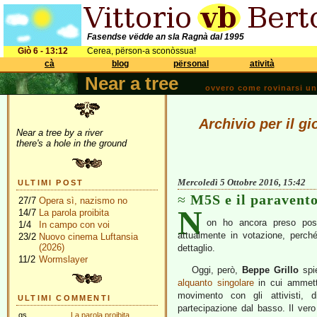
Fasendse vëdde an sla Ragnà dal 1995
Giò 6 - 13:12
Cerea, përson-a sconòssua!
cà
blog
përsonal
atività
Near a tree
ovvero come rovinarsi una 
Archivio per il g
Near a tree by a river
there's a hole in the ground
Mercoledì 5 Ottobre 2016, 15:42
ULTIMI POST
M5S e il paravento
27/7
Opera sì, nazismo no
N
14/7
La parola proibita
on ho ancora preso pos
1/4
In campo con voi
attualmente in votazione, perch
23/2
Nuovo cinema Luftansia
(2026)
dettaglio.
11/2
Wormslayer
Oggi, però,
Beppe Grillo
spie
alquanto singolare
in cui ammette
movimento con gli attivisti, 
ULTIMI COMMENTI
partecipazione dal basso. Il ver
gs
La parola proibita