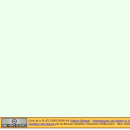
Cost sit a l'è (C) 1995-2026 ëd
Vittorio Bertola
-
Informassion sla privacy e si
Certidun drit riservà
për la licensa Creative Commons Atribussion - Nen comer