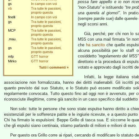
possa fare appello e io non rice
gs
In campo con voi
“non-Statuto”
e istituendo
“tre pro
vb
Tra tutte le passioni,
proprio questa
una querela al giorno!”
. In prati
finelli
In campo con voi
(sempre parole sue) dalle querele 
gs
Tra tutte le passioni,
negli scorsi anni.
proprio questa
MCP
Tra tutte le passioni,
Già, perché, per chi non lo s
proprio questa
M5S con una mail firmata
“in nom
.mau.
Tra tutte le passioni,
proprio questa
che
ha sancito
che quelle espulsi
gs
Tra tutte le passioni,
alcuna possibilità per lo staff 
proprio questa
cosiddetto
“regolamento del M5S”
mfp
GTT horror
Mirko
GTT horror
direttorio e la procedura di espul
votato e approvato dagli iscritti d
Tutti i commenti
»
Infatti, la legge italiana st
associazione non formalizzata, hanno dei diritti inalienabili. Gli iscrit
quanto previsto dal suo Statuto, e lo Statuto può essere modificato sol
regolarmente convocata. Tutto questo fino ad oggi non è avvenuto, per cu
riconosciute illegittime, come già sancito in un caso specifico dal suddett
Non solo: tutte le persone che sono state espulse hanno diritto a chied
esistenziali per le sofferenze patite e le ingiurie ricevute, e a questo punt
Chi ha firmato le espulsioni: Beppe Grillo di tasca sua. E siccome le quan
che gli espulsi siano centinaia, stiamo parlando di milioni e milioni di euro.
Per questo ora Grillo corre ai ripari, cercando di modificare lo statuto d