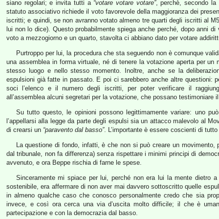
siano regolari; e invita tutti a
“votare votare votare”
, perchè, secondo la 
statuto associativo richiede il voto favorevole della maggioranza dei presen
iscritti; e quindi, se non avranno votato almeno tre quarti degli iscritti al
lui non lo dice). Questo probabilmente spiega anche perché, dopo anni di
voto a mezzogiorno e un quarto, stavolta ci abbiano dato per votare addirit
Purtroppo per lui, la procedura che sta seguendo non è comunque valida,
una assemblea in forma virtuale, né di tenere la votazione aperta per un me
stesso luogo e nello stesso momento. Inoltre, anche se la deliberazio
espulsioni già fatte in passato. E poi ci sarebbero anche altre questioni
soci l’elenco e il numero degli iscritti, per poter verificare il ragg
all’assemblea alcuni segretari per la votazione, che possano testimoniare il 
Su tutto questo, le opinioni possono legittimamente variare: uno pu
l’appellarsi alla legge da parte degli espulsi sia un attacco malevolo al M
di crearsi un
“paravento dal basso”
. L’importante è essere coscienti di tutto
La questione di fondo, infatti, è che non si può creare un movimento, p
dal tribunale, non fa differenza) senza rispettare i minimi principi di demo
avvenuto, e ora Beppe rischia di farne le spese.
Sinceramente mi spiace per lui, perché non era lui la mente dietro a
sostenibile, era affermare di non aver mai davvero sottoscritto quelle espu
in almeno qualche caso che conosco personalmente credo che sia propr
invece, e così ora cerca una via d’uscita molto difficile; il che è u
partecipazione e con la democrazia dal basso.