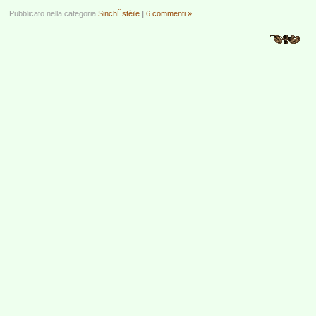
Pubblicato nella categoria
SinchËstèile
|
6 commenti »