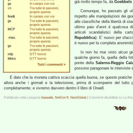
già molto tempo fa, da
Goebbels
gs
In campo con voi
vb
Tra tutte le passioni,
Comunque, ho passato gli ult
proprio questa
rispetto alle manipolazioni dei g
finelli
In campo con voi
gs
Tra tutte le passioni,
alle classifiche della libertà di s
proprio questa
ultimo paio d’anni è qualcosa d
MCP
Tra tutte le passioni,
articoli scandalistici della c
proprio questa
Repubblica
). E’ nuovo per sfacc
.mau.
Tra tutte le passioni,
proprio questa
è nuovo per la completa anonimità
gs
Tra tutte le passioni,
proprio questa
Io non ho mai visto alcun gi
mfp
GTT horror
qualche giorno fa, quella della fo
Mirko
GTT horror
ponte della
Salerno-Reggio Cal
Tutti i commenti
»
possono paragonare le interviste s
E dato che la moneta cattiva scaccia quella buona, se queste pratic
allora anche i giornali e la televisione, prima di scomparire del tutto
completamente; e vivremo davvero dentro il libro di Orwell.
Pubblicato nella categoria
Itaaaalia
,
NetGov'It
,
NewGlobal
|
Commenti disabilitati
su La fine