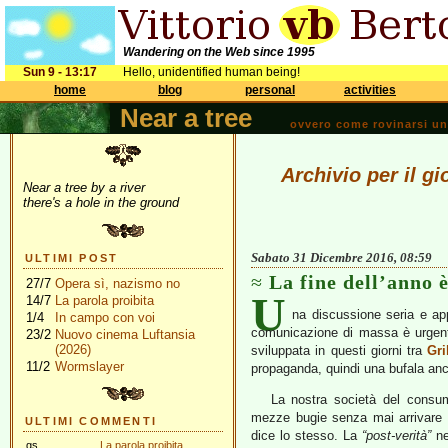
Wandering on the Web since 1995
Sun 9 - 13:17
Hello, unidentified human being!
home
blog
personal
activities
Near a tree
ovvero come rovinarsi una 
Archivio per il g
Near a tree by a river
there's a hole in the ground
Sabato 31 Dicembre 2016, 08:59
ULTIMI POST
La fine dell’anno 
27/7
Opera sì, nazismo no
U
14/7
La parola proibita
na discussione seria e ap
1/4
In campo con voi
comunicazione di massa è urgent
23/2
Nuovo cinema Luftansia
(2026)
sviluppata in questi giorni tra
Gri
11/2
Wormslayer
propaganda, quindi una bufala an
La nostra società del consum
mezze bugie senza mai arrivare a
ULTIMI COMMENTI
dice lo stesso. La
“post-veri
tà”
ne
gs
La parola proibita