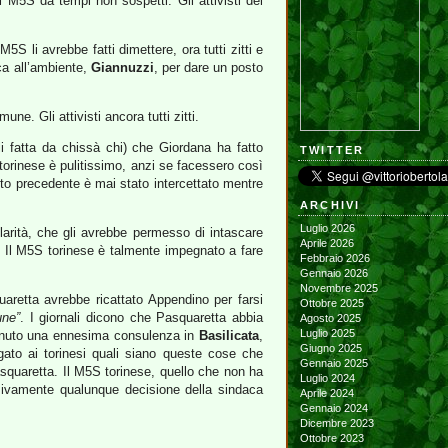
l M5S da tempi non sospetti. Gli attivisti del
 M5S li avrebbe fatti dimettere, ora tutti zitti e
ca all’ambiente,
Giannuzzi
, per dare un posto
e. Gli attivisti ancora tutti zitti.
i fatta da chissà chi) che Giordana ha fatto
TWITTER
torinese è pulitissimo, anzi se facessero così
tto precedente è mai stato intercettato mentre
ARCHIVI
Luglio 2026
arità, che gli avrebbe permesso di intascare
Aprile 2026
. Il M5S torinese è talmente impegnato a fare
Febbraio 2026
Gennaio 2026
Novembre 2025
aretta avrebbe ricattato Appendino per farsi
Ottobre 2025
une”
. I giornali dicono che Pasquaretta abbia
Agosto 2025
Luglio 2025
ottenuto una ennesima consulenza in
Basilicata
,
Giugno 2025
gato ai torinesi quali siano queste cose che
Gennaio 2025
squaretta. Il M5S torinese, quello che non ha
Luglio 2024
ssivamente qualunque decisione della sindaca
Aprile 2024
Gennaio 2024
Dicembre 2023
Ottobre 2023