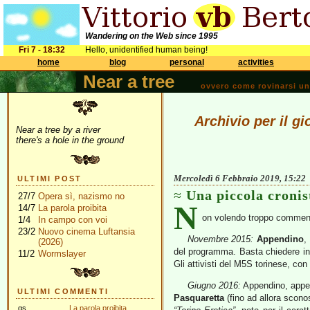
Wandering on the Web since 1995
Fri 7 - 18:32
Hello, unidentified human being!
home
blog
personal
activities
Near a tree
ovvero come rovinarsi una 
Archivio per il g
Near a tree by a river
there's a hole in the ground
Mercoledì 6 Febbraio 2019, 15:22
ULTIMI POST
Una piccola cronis
27/7
Opera sì, nazismo no
N
14/7
La parola proibita
on volendo troppo commen
1/4
In campo con voi
23/2
Nuovo cinema Luftansia
Novembre 2015:
Appendino
,
(2026)
del programma. Basta chiedere in 
11/2
Wormslayer
Gli attivisti del M5S torinese, con 
Giugno 2016:
Appendino, appen
ULTIMI COMMENTI
Pasquaretta
(fino ad allora scono
gs
La parola proibita