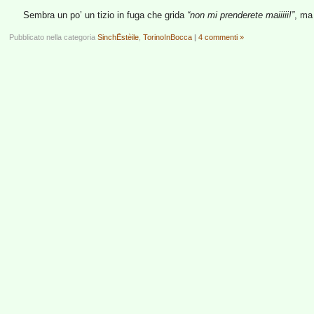
Sembra un po’ un tizio in fuga che grida
“non mi prenderete maiiiii!”
, ma
Pubblicato nella categoria
SinchËstèile
,
TorinoInBocca
|
4 commenti »