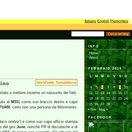
Italiano
English
Piemonteis
INFO
:Home:
:About:
FEBBRAIO 2019
L
M
M
G
V
S
D
rino
1
2
3
SinchËstèile
,
TorinoInBocca
4
5
6
7
8
9
10
tato a mettere insieme un riassunto dei fatti.
11
12
13
14
15
16
17
18
19
20
21
22
23
24
iuto al
M5S
) come suo braccio destro e capo
25
26
27
28
FUAN
, certo non una persona da Movimento.
« Nov
Mag »
FACEBOOK
daco ombra”
) e come suo capo ufficio stampa
o del giro
Juve
, nonché PR di discoteche e di