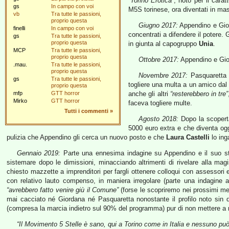
“Torino Erotica”
, noto per il cara
gs
In campo con voi
M5S torinese, ora diventati in mass
vb
Tra tutte le passioni,
proprio questa
Giugno 2017:
Appendino e Giord
finelli
In campo con voi
concentrati a difendere il potere.
gs
Tra tutte le passioni,
proprio questa
in giunta al capogruppo
Unia
.
MCP
Tra tutte le passioni,
proprio questa
Ottobre 2017:
Appendino e Giord
.mau.
Tra tutte le passioni,
proprio questa
Novembre 2017:
Pasquaretta d
gs
Tra tutte le passioni,
togliere una multa a un amico dal
proprio questa
mfp
GTT horror
anche gli altri
“resterebbero in tre”
Mirko
GTT horror
faceva togliere multe.
Tutti i commenti
»
Agosto 2018:
Dopo la scopert
5000 euro extra e che diventa og
pulizia che Appendino gli cerca un nuovo posto e che
Laura Castelli
lo ing
Gennaio 2019:
Parte una ennesima indagine su Appendino e il suo staf
sistemare dopo le dimissioni, minacciando altrimenti di rivelare alla mag
chiesto mazzette a imprenditori per fargli ottenere colloqui con assessori
con relativo lauto compenso, in maniera irregolare (parte una indagine
“avrebbero fatto venire giù il Comune”
(forse le scopriremo nei prossimi me
mai cacciato né Giordana né Pasquaretta nonostante il profilo noto sin d
(compresa la marcia indietro sul 90% del programma) pur di non mettere a r
“Il Movimento 5 Stelle è sano, qui a Torino come in Italia e nessuno può 