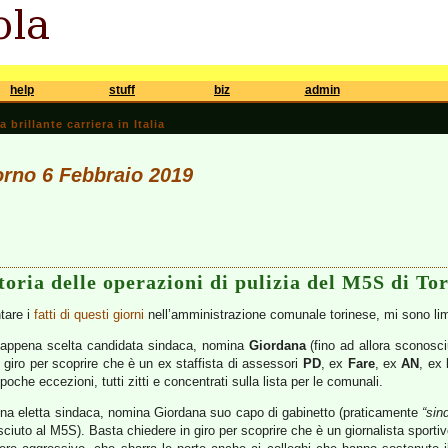
help
stuff
biz
admin
brillante carriera in Italia
iorno 6 Febbraio 2019
toria delle operazioni di pulizia del M5S di To
tare i
fatti di questi giorni
nell’amministrazione comunale torinese, mi sono limi
 appena scelta candidata sindaca, nomina
Giordana
(fino ad allora sconosc
giro per scoprire che è un ex staffista di assessori
PD
, ex
Fare
, ex
AN
, ex
poche eccezioni, tutti zitti e concentrati sulla lista per le comunali.
a eletta sindaca, nomina Giordana suo capo di gabinetto (praticamente
“sin
sciuto al M5S). Basta chiedere in giro per scoprire che è un giornalista sportiv