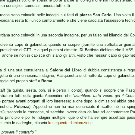
ttere aggressivo, che sbarra le porte anche ai colleghi che hanno sostenuto i
a consiglieri comunali, ancora tutti zitti.
ana sono coinvolti nelle indagini sui fatti di
piazza San Carlo
. Una volta il
 Giordana resta lì; l’unico cambiamento è che viene cacciata l’assessora tecni
ana sono coinvolti in una seconda indagine, per un falso nel bilancio del Comun
iventa capo di gabinetto, quando si scopre (tramite una soffiata ai giornal
 presidente di
GTT
, e a quel punto si dimette.
Di Battista
dichiara che il M5S 
, anche se non si capisce chi siano gli altri, visto che nessun capo di gabine
a di una sua consulenza al
Salone del Libro
di dubbia consistenza e regol
getto di una ennesima indagine, Pasquaretta si dimette da capo di gabinetto
aggia nel proprio staff a
Roma
.
f (la quinta, sesta, boh, si è perso il conto), quando si scopre che Pasqu
istratura fatti sulla giunta Appendino che
“avrebbero fatto venire giù il Com
 e portare avanti progetti di loro interesse; e che dopo le dimissioni abbia 
 anche a
Potenza
). Appendino non ha mai denunciato il ricatto, né ha spie
si); secondo le cronache, si sarebbe invece data da fare ad accontentare Pa
al principio e poi le indagini multiple, quello che ha sempre accettato pa
ischio le cadreghe, rilascia
la seguente dichiarazione
:
provare il contrario.”