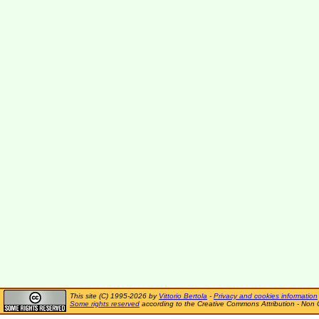
This site (C) 1995-2026 by
Vittorio Bertola
-
Privacy and cookies information
Some rights reserved
according to the Creative Commons Attribution - Non 