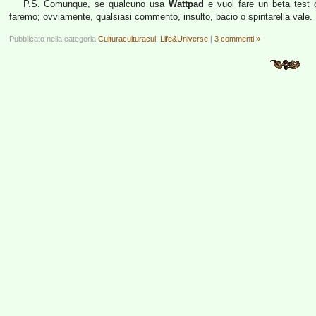
P.S. Comunque, se qualcuno usa
Wattpad
e vuol fare un beta test o
faremo; ovviamente, qualsiasi commento, insulto, bacio o spintarella vale.
Pubblicato nella categoria
Culturaculturacul
,
Life&Universe
|
3 commenti »