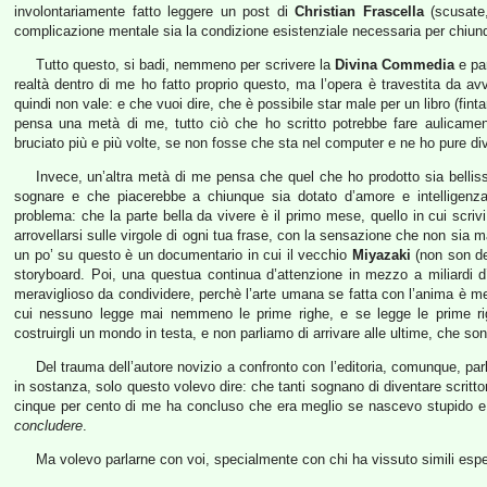
involontariamente fatto leggere un post di
Christian Frascella
(scusate,
complicazione mentale sia la condizione esistenziale necessaria per chiunqu
Tutto questo, si badi, nemmeno per scrivere la
Divina Commedia
e par
realtà dentro di me ho fatto proprio questo, ma l’opera è travestita da 
quindi non vale: e che vuoi dire, che è possibile star male per un libro (fi
pensa una metà di me, tutto ciò che ho scritto potrebbe fare aulicament
bruciato più e più volte, se non fosse che sta nel computer e ne ho pure di
Invece, un’altra metà di me pensa che quel che ho prodotto sia bellis
sognare e che piacerebbe a chiunque sia dotato d’amore e intelligenza, 
problema: che la parte bella da vivere è il primo mese, quello in cui scrivi
arrovellarsi sulle virgole di ogni tua frase, con la sensazione che non sia m
un po’ su questo è un documentario in cui il vecchio
Miyazaki
(non son de
storyboard. Poi, una questua continua d’attenzione in mezzo a miliardi 
meraviglioso da condividere, perchè l’arte umana se fatta con l’anima è m
cui nessuno legge mai nemmeno le prime righe, e se legge le prime righ
costruirgli un mondo in testa, e non parliamo di arrivare alle ultime, che son 
Del trauma dell’autore novizio a confronto con l’editoria, comunque, parle
in sostanza, solo questo volevo dire: che tanti sognano di diventare scritt
cinque per cento di me ha concluso che era meglio se nascevo stupido e 
concludere
.
Ma volevo parlarne con voi, specialmente con chi ha vissuto simili espe