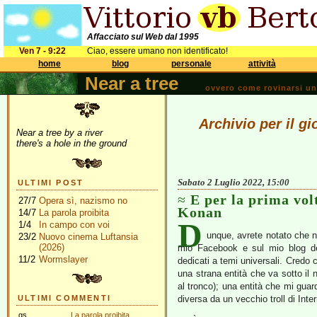
Affacciato sul Web dal 1995
Ven 7 - 9:22
Ciao, essere umano non identificato!
home
blog
personale
attività
Near a tree
ovvero come rovinarsi una 
Archivio per il g
Near a tree by a river
there's a hole in the ground
Sabato 2 Luglio 2022, 15:00
ULTIMI POST
E per la prima vol
27/7
Opera sì, nazismo no
Konan
14/7
La parola proibita
D
1/4
In campo con voi
unque, avrete notato che n
23/2
Nuovo cinema Luftansia
(2026)
mio Facebook e sul mio blog dei
11/2
Wormslayer
dedicati a temi universali. Credo 
una strana entità che va sotto il
al tronco); una entità che mi gua
ULTIMI COMMENTI
diversa da un vecchio troll di Int
gs
La parola proibita