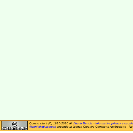
Questo sito è (C) 1995-2026 di
Vittorio Bertola
-
Informativa privacy e cooki
Alcuni diritti riservati
secondo la licenza Creative Commons Attribuzione - No