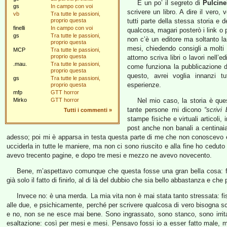
È un po’ il segreto di
Pulcine
gs
In campo con voi
scrivere un libro. A dire il vero,
vb
Tra tutte le passioni,
proprio questa
tutti parte della stessa storia e 
finelli
In campo con voi
qualcosa, magari posterò i link o 
gs
Tra tutte le passioni,
non c’è un editore ma soltanto la
proprio questa
mesi, chiedendo consigli a molti
MCP
Tra tutte le passioni,
proprio questa
attorno scriva libri o lavori nell
.mau.
Tra tutte le passioni,
come funziona la pubblicazione d
proprio questa
questo, avrei voglia innanzi tu
gs
Tra tutte le passioni,
esperienze.
proprio questa
mfp
GTT horror
Mirko
GTT horror
Nel mio caso, la storia è que
tante persone mi dicono
“scrivi
Tutti i commenti
»
stampe fisiche e virtuali articoli, 
post anche non banali a centinaia
adesso; poi mi è apparsa in testa questa parte di me che non conoscevo e
ucciderla in tutte le maniere, ma non ci sono riuscito e alla fine ho cedut
avevo trecento pagine, e dopo tre mesi e mezzo ne avevo novecento.
Bene, m’aspettavo comunque che questa fosse una gran bella cosa: fin
già solo il fatto di finirlo, al di là del dubbio che sia bello abbastanza e che
Invece no: è una merda. La mia vita non è mai stata tanto stressata: fi
alle due, e psichicamente, perché per scrivere qualcosa di vero bisogna sca
e no, non se ne esce mai bene. Sono ingrassato, sono stanco, sono irrita
esaltazione: così per mesi e mesi. Pensavo fossi io a esser fatto male, 