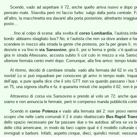
Scendo, vado ad aspettare il 72, anche quello arriva nuovo e dopo po
pensato male. Stavolta però mi faccio furbo: salgo dalla porta centrale. 
all’altro, la macchinetta era davanti alla porta posteriore, altrettanto irragg
posto…
…fino al colpo di scena: alla svolta di
corso Lombardia
, l’autista i
bordo: abbiamo sbagliato bus? No, è l’autista che non sa dove andare e ha s
scendere in mezzo alla strada la gente che protesta, poi fa per girare lì, 
desiste e va fino in
via Sansovino
, gira lì, poi si ferma e grida: c’è qu
gira in strada Altessano, accosta subito lì col culo in mezzo a via Sanso
ulteriore fermata cento metri dopo. Comunque, alla fine arrivo: tempo totale
Al ritorno, decido di cambiare strada: vado alla fermata del 62 in via
novità! Lo si può inquadrare per conoscere gli arrivi in tempo reale. Inqu
dell’app, e pure quella dice che il sito GTT non sa quando passano i bus 
un 75, una signora sbuffa e fa: è quaranta minuti che aspetto il 62, non è p
Attraverso di corsa via Sansovino e prendo al volo un 72: anche ques
siamo e non annuncia le fermate, però in compenso manda pubblicità contro 
Scendo in
corso Potenza
e vado alla fermata del 2: non provo nemmen
scopro che nelle carte comunali il 2 è stato ribattezzato
Bus Rapid Trans
dello spazio necessario per far passare due o tre autobus all’ora se va b
delle città americane, in modo da farci capire qual è il modello culturale di
immigrati e barboni. Infatti, aspetto cinque, dieci, quindici minuti: nessu