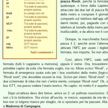
piazza Rivoli
, perché la fermat
gs
In campo con voi
qualunque, o forse dalla Lapietr
vb
Tra tutte le passioni,
proprio questa
attaccate dai due lati di piazza 
finelli
In campo con voi
della metro a comprare il giorna
gs
Tra tutte le passioni,
comprarlo sul telefono dall’app uf
proprio questa
darmi niente, poi, pagando con ca
MCP
Tra tutte le passioni,
proprio questa
telefono al tornello della metro per
.mau.
Tra tutte le passioni,
inutilizzabile, e da allora non li c
proprio questa
gs
Tra tutte le passioni,
Dunque, la macchinetta funzio
proprio questa
passa il 2, perché avrei l’alter
mfp
GTT horror
Mirko
GTT horror
attivare l’NFC per usare i biglie
fermata; non importa. Se non attiv
Tutti i commenti
»
Così, attivo l’NFC, vado nell
fermata (tutti li sappiamo a memoria), oppure il nome. Ora, trovandomi 
potrebbe capire da sola che fermata voglio, ma no. Allora scrivo
“Rivoli”
, 
fermata di emergenza usata solo per i bus sostitutivi della metro (logic
“Rivoli nord”
, che dovrebbe essere la mia. Scrivo per intero
“Rivoli nord”
: 
due schermate di roba che non c’entra niente, compare
“Rivoli nord”
. Ok, 
bus GTT, ma posso vedere l’orario teorico. Ho capito: mi metto lì e aspetto
Dopo un’attesa devo dire breve, arriva un 2: un pullman nuovissimo. Sa
non c’è la timbratrice. Sta vicino all’uscita, in mezzo, separata da me da u
loro non si tolgono manco per sbaglio, né si spostano per far passare. Alla f
a
Madonna di Campagna
.