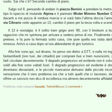
vuoto. Sai che c’è? Secondo cambio di piano.
Salgo sul 9, pensando di andare in
piazza Bernini
a prendere la metro
tipo lo spaccio di mutande
Alpina
e il paninaro
Mister Mimmo Number 
davanti a me puzza di verdura marcia e si sarà fatto l’ultima doccia l’an
via Cibrario
vedo apparire un 13, cambio il piano per la terza volta e scend
Il 13 è nostalgia: è il solito tram grigio anni ’80, con il linoleum a 
ragazzino che mi spintona per arrivare a sedersi prima di me. Finalmente 
pretese, e fa pure la fermata sotto casa, che pure quella era stata abo
rimessa. Arrivo a casa dopo un’ora abbondante di giro turistico.
Alla fine sono qui, sul divano, ho perso ore dietro a GTT, e nulla mi t
fantastiliardi (non tuoi, dei cittadini) per comprare bus e tram nuovissimi
farli circolare decentemente. Il degrado progressivo ed evidente non è sol
soldi alla fine sono saltati fuori. Il degrado progressivo ed evidente 
diventano devastanti, e le piccole mancanze derivano dalle piccole incur
sensazione che il vero problema sia che a tutti quelli che ci lavorano, dal
offrire un servizio non dico di eccellenza ma almeno decentemente affidabi
Pubblicato nella categoria
Itaaaalia
,
TorinoInBocca
|
2 commenti »