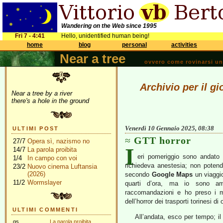
Wandering on the Web since 1995
Fri 7 - 4:41
Hello, unidentified human being!
home
blog
personal
activities
Near a tree
ovvero come rovinarsi una 
Archivio per il g
Near a tree by a river
there's a hole in the ground
Venerdì 10 Gennaio 2025, 08:38
ULTIMI POST
GTT horror
27/7
Opera sì, nazismo no
I
14/7
La parola proibita
eri pomeriggio sono andato 
1/4
In campo con voi
richiedeva anestesia; non potend
23/2
Nuovo cinema Luftansia
(2026)
secondo
Google Maps
un viaggio
11/2
Wormslayer
quarti d’ora, ma io sono ama
raccomandazioni e ho preso i m
dell’horror dei trasporti torinesi di 
ULTIMI COMMENTI
All’andata, esco per tempo; il
gs
La parola proibita