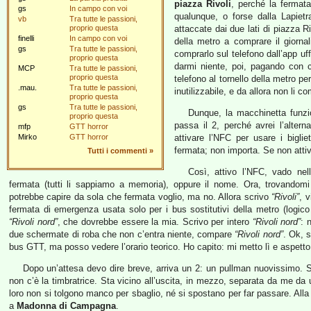
piazza Rivoli
, perché la fermat
gs
In campo con voi
qualunque, o forse dalla Lapietr
vb
Tra tutte le passioni,
proprio questa
attaccate dai due lati di piazza 
finelli
In campo con voi
della metro a comprare il giorna
gs
Tra tutte le passioni,
comprarlo sul telefono dall’app uf
proprio questa
darmi niente, poi, pagando con ca
MCP
Tra tutte le passioni,
proprio questa
telefono al tornello della metro per
.mau.
Tra tutte le passioni,
inutilizzabile, e da allora non li c
proprio questa
gs
Tra tutte le passioni,
Dunque, la macchinetta funzio
proprio questa
passa il 2, perché avrei l’alter
mfp
GTT horror
Mirko
GTT horror
attivare l’NFC per usare i biglie
fermata; non importa. Se non attiv
Tutti i commenti
»
Così, attivo l’NFC, vado nell
fermata (tutti li sappiamo a memoria), oppure il nome. Ora, trovandomi 
potrebbe capire da sola che fermata voglio, ma no. Allora scrivo
“Rivoli”
, 
fermata di emergenza usata solo per i bus sostitutivi della metro (logic
“Rivoli nord”
, che dovrebbe essere la mia. Scrivo per intero
“Rivoli nord”
: 
due schermate di roba che non c’entra niente, compare
“Rivoli nord”
. Ok, 
bus GTT, ma posso vedere l’orario teorico. Ho capito: mi metto lì e aspetto
Dopo un’attesa devo dire breve, arriva un 2: un pullman nuovissimo. Sa
non c’è la timbratrice. Sta vicino all’uscita, in mezzo, separata da me da u
loro non si tolgono manco per sbaglio, né si spostano per far passare. Alla f
a
Madonna di Campagna
.