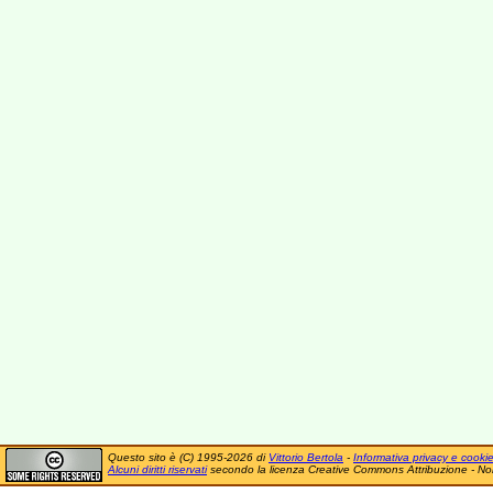
Questo sito è (C) 1995-2026 di
Vittorio Bertola
-
Informativa privacy e cooki
Alcuni diritti riservati
secondo la licenza Creative Commons Attribuzione - No