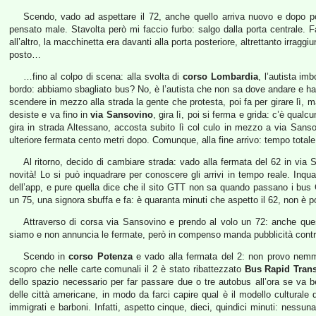
Scendo, vado ad aspettare il 72, anche quello arriva nuovo e dopo po
pensato male. Stavolta però mi faccio furbo: salgo dalla porta centrale. 
all’altro, la macchinetta era davanti alla porta posteriore, altrettanto irragg
posto…
…fino al colpo di scena: alla svolta di
corso Lombardia
, l’autista i
bordo: abbiamo sbagliato bus? No, è l’autista che non sa dove andare e ha s
scendere in mezzo alla strada la gente che protesta, poi fa per girare lì, 
desiste e va fino in
via Sansovino
, gira lì, poi si ferma e grida: c’è qu
gira in strada Altessano, accosta subito lì col culo in mezzo a via Sanso
ulteriore fermata cento metri dopo. Comunque, alla fine arrivo: tempo totale
Al ritorno, decido di cambiare strada: vado alla fermata del 62 in via
novità! Lo si può inquadrare per conoscere gli arrivi in tempo reale. Inqu
dell’app, e pure quella dice che il sito GTT non sa quando passano i bus 
un 75, una signora sbuffa e fa: è quaranta minuti che aspetto il 62, non è p
Attraverso di corsa via Sansovino e prendo al volo un 72: anche ques
siamo e non annuncia le fermate, però in compenso manda pubblicità contro 
Scendo in
corso Potenza
e vado alla fermata del 2: non provo nemmen
scopro che nelle carte comunali il 2 è stato ribattezzato
Bus Rapid Trans
dello spazio necessario per far passare due o tre autobus all’ora se va b
delle città americane, in modo da farci capire qual è il modello culturale di
immigrati e barboni. Infatti, aspetto cinque, dieci, quindici minuti: nessu