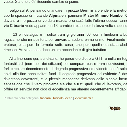
vuoto. Sai che c’è? Secondo cambio di piano.
Salgo sul 9, pensando di andare in
piazza Bernini
a prendere la metro
tipo lo spaccio di mutande
Alpina
e il paninaro
Mister Mimmo Number 
davanti a me puzza di verdura marcia e si sarà fatto l’ultima doccia l’an
via Cibrario
vedo apparire un 13, cambio il piano per la terza volta e scend
Il 13 è nostalgia: è il solito tram grigio anni ’80, con il linoleum a 
ragazzino che mi spintona per arrivare a sedersi prima di me. Finalmente 
pretese, e fa pure la fermata sotto casa, che pure quella era stata abo
rimessa. Arrivo a casa dopo un’ora abbondante di giro turistico.
Alla fine sono qui, sul divano, ho perso ore dietro a GTT, e nulla mi t
fantastiliardi (non tuoi, dei cittadini) per comprare bus e tram nuovissimi
farli circolare decentemente. Il degrado progressivo ed evidente non è sol
soldi alla fine sono saltati fuori. Il degrado progressivo ed evidente 
diventano devastanti, e le piccole mancanze derivano dalle piccole incur
sensazione che il vero problema sia che a tutti quelli che ci lavorano, dal
offrire un servizio non dico di eccellenza ma almeno decentemente affidabi
Pubblicato nella categoria
Itaaaalia
,
TorinoInBocca
|
2 commenti »