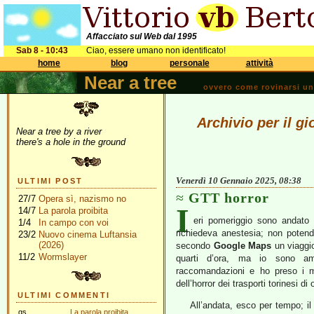
Affacciato sul Web dal 1995
Sab 8 - 10:43
Ciao, essere umano non identificato!
home
blog
personale
attività
Near a tree
ovvero come rovinarsi una 
Archivio per il g
Near a tree by a river
there's a hole in the ground
Venerdì 10 Gennaio 2025, 08:38
ULTIMI POST
GTT horror
27/7
Opera sì, nazismo no
I
14/7
La parola proibita
eri pomeriggio sono andato 
1/4
In campo con voi
richiedeva anestesia; non potend
23/2
Nuovo cinema Luftansia
(2026)
secondo
Google Maps
un viaggio
11/2
Wormslayer
quarti d’ora, ma io sono ama
raccomandazioni e ho preso i m
dell’horror dei trasporti torinesi di 
ULTIMI COMMENTI
All’andata, esco per tempo; il
gs
La parola proibita