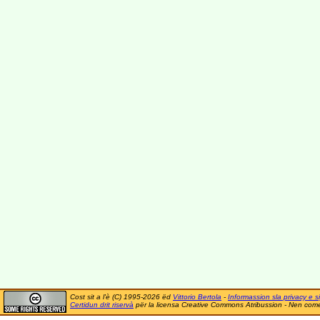
Cost sit a l'è (C) 1995-2026 ëd
Vittorio Bertola
-
Informassion sla privacy e si
Certidun drit riservà
për la licensa Creative Commons Atribussion - Nen comer