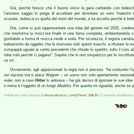
Già, perché finisce che il buono vince la gara cantando con tedeschit
l’anziano saggio lo prega di accettare per diventare un vero
“maestro 
scusate, tedesca su quella del resto del mondo, e lui accetta perché è tede
Ora, come si può rappresentare una roba del genere nel 2025, credendoc
che trasforma la mezz’ora finale in una farsa completa, ambientandola s
gonfiabile a forma di mucca verde e viola. Per sicurezza, il regista cambia 
trattamento da oggetto che le riservano tutti questi maschi, a rifiutare l
zumpappà uguale ai cento precedenti che chiude lo spartito, tutto il coro al
roba solo perché ci pagano”
. Sapete che io non simpatizzo per le riscrittur
ce vo’.
Ovviamente, agli appassionati la regia non è piaciuta:
“ha snaturato l’
sei nazista ma ti piace Wagner – un uomo non solo apertamente nazionali
reale; non a caso
Hitler
lo adorava – hai già deciso di ignorare le sue idee
o meno è l’oggetto di un lungo dibattito. Per quanto mi riguarda, anche se per
Pubblicato nella categoria
Culturaculturacul
,
LonelyPlanet
,
StillLife
|
Commenti disabilitati
su