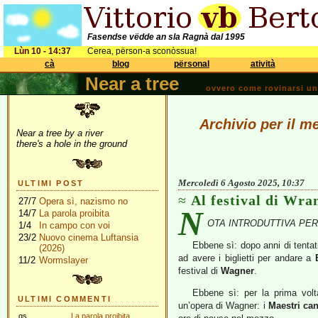
Fasendse vëdde an sla Ragnà dal 1995
Lùn 10 - 14:37
Cerea, përson-a sconòssua!
cà
blog
përsonal
atività
Near a tree
ovvero come rovinarsi una 
Archivio per il m
Near a tree by a river
there's a hole in the ground
Mercoledì 6 Agosto 2025, 10:37
ULTIMI POST
Al festival di Wra
27/7
Opera sì, nazismo no
N
14/7
La parola proibita
OTA INTRODUTTIVA PER I 
1/4
In campo con voi
23/2
Nuovo cinema Luftansia
Ebbene sì: dopo anni di tenta
(2026)
ad avere i biglietti per andare a
11/2
Wormslayer
festival di
Wagner
.
Ebbene sì: per la prima volt
ULTIMI COMMENTI
un’opera di Wagner: i
Maestri ca
gs
La parola proibita