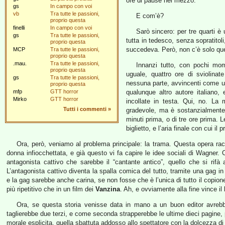
ore di pause nel mezzo.
gs
In campo con voi
vb
Tra tutte le passioni,
E com’è?
proprio questa
finelli
In campo con voi
Sarò sincero: per tre quarti è
gs
Tra tutte le passioni,
tutta in tedesco, senza sopratitol
proprio questa
succedeva. Però, non c’è solo qu
MCP
Tra tutte le passioni,
proprio questa
.mau.
Tra tutte le passioni,
Innanzi tutto, con pochi mom
proprio questa
uguale, quattro ore di sviolina
gs
Tra tutte le passioni,
nessuna parte, avvincenti come u
proprio questa
mfp
GTT horror
qualunque altro autore italiano,
Mirko
GTT horror
incollate in testa. Qui, no. La
Tutti i commenti
»
gradevole, ma è sostanzialmente 
minuti prima, o di tre ore prima. 
biglietto, e l’aria finale con cui il
Ora, però, veniamo al problema principale: la trama. Questa opera rac
donna infiocchettata, e già questo vi fa capire le idee sociali di Wagner
antagonista cattivo che sarebbe il “cantante antico”, quello che si rifà
L’antagonista cattivo diventa la spalla comica del tutto, tramite una gag 
e la gag sarebbe anche carina, se non fosse che è l’unica di tutto il copion
più ripetitivo che in un film dei
Vanzina
. Ah, e ovviamente alla fine vince il
Ora, se questa storia venisse data in mano a un buon editor avreb
taglierebbe due terzi, e come seconda strapperebbe le ultime dieci pagine, 
morale esplicita, quella sbattuta addosso allo spettatore con la dolcezza di