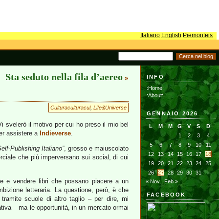
Italiano
English
Piemonteis
Sta seduto nella fila d’aereo
INFO
»
:Home:
:About:
Culturaculturacul
,
Life&Universe
GENNAIO 2026
i svelerò il motivo per cui ho preso il mio bel
L
M
M
G
V
S
D
er assistere a
Indieverse
.
1
2
3
4
5
6
7
8
9
10
11
lf-Publishing Italiano”
, grosso e maiuscolato
12
13
14
15
16
17
18
rciale che più imperversano sui social, di cui
19
20
21
22
23
24
25
26
27
28
29
30
31
re e vendere libri che possano piacere a un
« Nov
Feb »
mbizione letteraria. La questione, però, è che
FACEBOOK
 tramite scuole di altro taglio – per dire, mi
ativa – ma le opportunità, in un mercato ormai