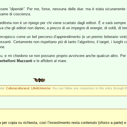
essere
“dipende”
. Per me, forse, nessuna delle due: ma è stata sicuramente 
esame di coscienza.
editoria non è un ripiego per chi viene scartato dagli editori. È e sarà sempr
a che gli editori non danno, a prezzo di un impegno di energie, di soldi, di tem
rcepisco come un bel percorso d’apprendimento (e un premio letterario vinto 
ssanti. Certamente non rispettano più di tanto l’algoritmo, il target, i luog
one.
o su, e mi chiedono se non possano proprio avvincere anche qualcun altro. Per 
erbelloni Mazzanti
e le affiderò al mare.
nder
Culturaculturacul
,
Life&Universe
. You can follow any responses to this entry through 
 per copia su richiesta, così l’investimento resta contenuto (sforzo a parte) e