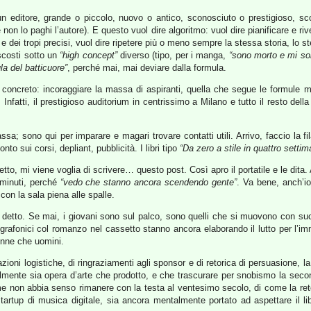
 editore, grande o piccolo, nuovo o antico, sconosciuto o prestigioso, sco
non lo paghi l’autore). E questo vuol dire algoritmo: vuol dire pianificare e r
e dei tropi precisi, vuol dire ripetere più o meno sempre la stessa storia, lo 
scosti sotto un
“high concept”
diverso (tipo, per i manga,
“sono morto e mi son
la del batticuore”
, perché mai, mai deviare dalla formula.
concreto: incoraggiare la massa di aspiranti, quella che segue le formule
. Infatti, il prestigioso auditorium in centrissimo a Milano e tutto il resto dell
ssa; sono qui per imparare e magari trovare contatti utili. Arrivo, faccio la fi
nto sui corsi, depliant, pubblicità. I libri tipo
“Da zero a stile in quattro settim
tto, mi viene voglia di scrivere… questo post. Così apro il portatile e le dita. A
 minuti, perché
“vedo che stanno ancora scendendo gente”
. Va bene, anch’i
e con la sala piena alle spalle.
ei detto. Se mai, i giovani sono sul palco, sono quelli che si muovono con s
afonici col romanzo nel cassetto stanno ancora elaborando il lutto per l’imm
onne che uomini.
ioni logistiche, di ringraziamenti agli sponsor e di retorica di persuasione, la
cabilmente sia opera d’arte che prodotto, e che trascurare per snobismo la se
me non abbia senso rimanere con la testa al ventesimo secolo, di come la rete
artup di musica digitale, sia ancora mentalmente portato ad aspettare il lib