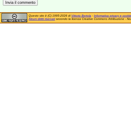
Questo sito è (C) 1995-2026 di
Vittorio Bertola
-
Informativa privacy e cooki
Alcuni diritti riservati
secondo la licenza Creative Commons Attribuzione - No