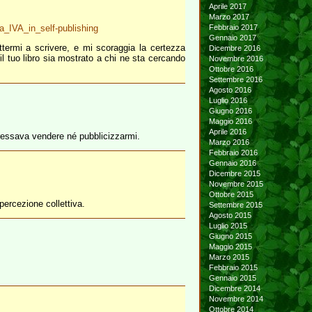
Aprile 2017
Marzo 2017
ta_IVA_in_self-publishing
Febbraio 2017
Gennaio 2017
ettermi a scrivere, e mi scoraggia la certezza
Dicembre 2016
il tuo libro sia mostrato a chi ne sta cercando
Novembre 2016
Ottobre 2016
Settembre 2016
Agosto 2016
Luglio 2016
Giugno 2016
Maggio 2016
Aprile 2016
eressava vendere né pubblicizzarmi.
Marzo 2016
Febbraio 2016
Gennaio 2016
Dicembre 2015
Novembre 2015
Ottobre 2015
percezione collettiva.
Settembre 2015
Agosto 2015
Luglio 2015
Giugno 2015
Maggio 2015
Marzo 2015
Febbraio 2015
Gennaio 2015
Dicembre 2014
Novembre 2014
Ottobre 2014