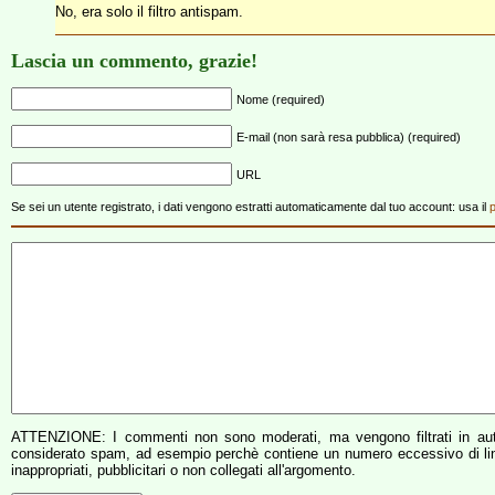
No, era solo il filtro antispam.
Lascia un commento, grazie!
Nome (required)
E-mail (non sarà resa pubblica) (required)
URL
Se sei un utente registrato, i dati vengono estratti automaticamente dal tuo account: usa il
p
ATTENZIONE: I commenti non sono moderati, ma vengono filtrati in aut
considerato spam, ad esempio perchè contiene un numero eccessivo di link 
inappropriati, pubblicitari o non collegati all'argomento.