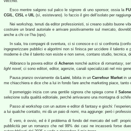
vecchio.
Esco mentre salgono sul palco le signore di uno sponsor, ossia la
FU
CGIL
,
CISL
e
UIL
(sì, esistevano). Io faccio il giro dell’isolato per raggiu
Nei workshop, tenuti da editor professionisti, si creano subito buone vibr
costruire un brand autoriale e arrivare positivamente sul mercato, dovre
anche a chi ce l’ha (ops).
In sala, tra compagni di sventura, ci si conosce e ci si confronta (confo
ingegnerizzare pubblici e algoritmi non si finisca per uccidere il talento e 
moderne è che il talento non esiste e non serve, contano studio, tecnica, d
Abbranco la povera editor di
Acheron
nonché autrice di
romantasy
, se
light novel
, ci sono editori, editor, agenzie, canali specializzati nel mio ge
Pausa pranzo ovviamente da
Luini
, bibita in un
Carrefour Market
in un
me chiacchiera e dice che a lui in fondo fare anche marketing piace, tanto
Il pomeriggio inizia con una gentile signora che spiega come il
Salone
selezione sulla qualità editoriale, perché arrivavano una montagna di schife
Passo al workshop con un autore e editor di fantasy e giochi: l’esperien
a lui qualche contatto, mi dà un paio di nomi, ma aggiunge: però i professio
È vero, è ovvio, ed è il problema di fondo del mercato del self: proprio
pubblicità per un romanzo che nel 99% dei casi ne incasserà forse duece