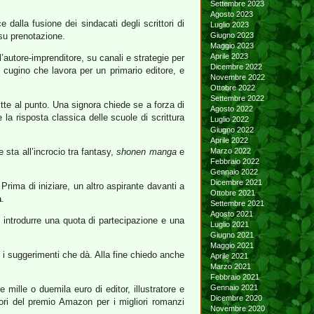
Settembre 2023
Agosto 2023
 dalla fusione dei sindacati degli scrittori di
Luglio 2023
 su prenotazione.
Giugno 2023
Maggio 2023
Aprile 2023
’autore-imprenditore, su canali e strategie per
Dicembre 2022
 cugino che lavora per un primario editore, e
Novembre 2022
Ottobre 2022
Settembre 2022
itte al punto. Una signora chiede se a forza di
Agosto 2022
 la risposta classica delle scuole di scrittura
Luglio 2022
Giugno 2022
Aprile 2022
 sta all’incrocio tra fantasy,
shonen manga
e
Marzo 2022
Febbraio 2022
Gennaio 2022
Dicembre 2021
Prima di iniziare, un altro aspirante davanti a
Ottobre 2021
a
.
Settembre 2021
Agosto 2021
 introdurre una quota di partecipazione e una
Luglio 2021
Giugno 2021
Maggio 2021
 i suggerimenti che dà. Alla fine chiedo anche
Aprile 2021
Marzo 2021
Febbraio 2021
Gennaio 2021
mille o duemila euro di editor, illustratore e
Dicembre 2020
ori del premio Amazon per i migliori romanzi
Novembre 2020