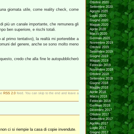
Ottobre 2020
Settembre 2020
una giornata utile, come reality check, come
Agosto 2020
Luglio 2020
Giugno 2020
e di più un canale importante, che remunera gli
Maggio 2020
po ben superiore, e rischi totali.
Aprile 2020
Marzo 2020
Gennaio 2020
al primo tentativo), la realtà mi porterebbe a
Novembre 2019
hi comuni del genere, anche se sono molto meno
Ottobre 2019
Settembre 2019
Giugno 2019
questo, credo che alla fine le autopubblicherò
Maggio 2019
Febbraio 2019
Novembre 2018
Ottobre 2018
Settembre 2018
Giugno 2018
Maggio 2018
Aprile 2018
the
RSS 2.0
feed. You can skip to the end and leave a
Marzo 2018
Febbraio 2018
Gennaio 2018
Dicembre 2017
Ottobre 2017
Settembre 2017
Agosto 2017
Luglio 2017
 non ci si riempie la casa di copie invendute.
Giugno 2017