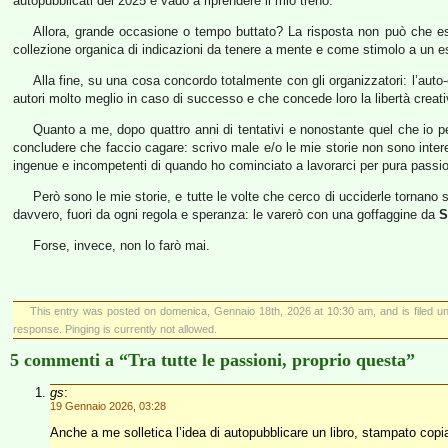
autopubblicati del 2025 e vado a riprendere il mio treno.
Allora, grande occasione o tempo buttato? La risposta non può che 
collezione organica di indicazioni da tenere a mente e come stimolo a un 
Alla fine, su una cosa concordo totalmente con gli organizzatori: l’auto-
autori molto meglio in caso di successo e che concede loro la libertà creativ
Quanto a me, dopo quattro anni di tentativi e nonostante quel che io pe
concludere che faccio cagare: scrivo male e/o le mie storie non sono intere
ingenue e incompetenti di quando ho cominciato a lavorarci per pura passi
Però sono le mie storie, e tutte le volte che cerco di ucciderle tornan
davvero, fuori da ogni regola e speranza: le varerò con una goffaggine da
S
Forse, invece, non lo farò mai.
This entry was posted on domenica, Gennaio 18th, 2026 at 10:30 am, and is filed u
response. Pinging is currently not allowed.
5 commenti a “Tra tutte le passioni, proprio questa”
gs
:
19 Gennaio 2026, 03:28
Anche a me solletica l’idea di autopubblicare un libro, stampato copia