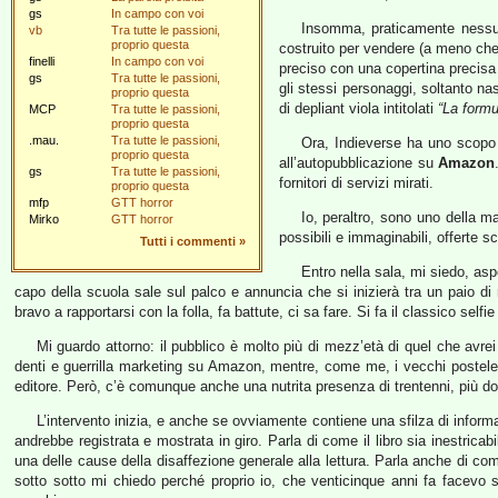
gs
In campo con voi
Insomma, praticamente nessun
vb
Tra tutte le passioni,
proprio questa
costruito per vendere (a meno che 
finelli
In campo con voi
preciso con una copertina precisa 
gs
Tra tutte le passioni,
gli stessi personaggi, soltanto na
proprio questa
di depliant viola intitolati
“La formu
MCP
Tra tutte le passioni,
proprio questa
.mau.
Tra tutte le passioni,
Ora, Indieverse ha uno scopo 
proprio questa
all’autopubblicazione su
Amazon
gs
Tra tutte le passioni,
fornitori di servizi mirati.
proprio questa
mfp
GTT horror
Io, peraltro, sono uno della ma
Mirko
GTT horror
possibili e immaginabili, offerte sco
Tutti i commenti
»
Entro nella sala, mi siedo, aspe
capo della scuola sale sul palco e annuncia che si inizierà tra un paio di
bravo a rapportarsi con la folla, fa battute, ci sa fare. Si fa il classico selfi
Mi guardo attorno: il pubblico è molto più di mezz’età di quel che avr
denti e guerrilla marketing su Amazon, mentre, come me, i vecchi postelegr
editore. Però, c’è comunque anche una nutrita presenza di trentenni, più d
L’intervento inizia, e anche se ovviamente contiene una sfilza di informaz
andrebbe registrata e mostrata in giro. Parla di come il libro sia inestri
una delle cause della disaffezione generale alla lettura. Parla anche di co
sotto sotto mi chiedo perché proprio io, che venticinque anni fa facevo st