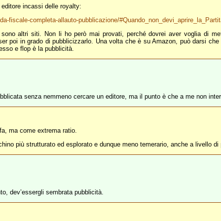
 editore incassi delle royalty:
-guida-fiscale-completa-allauto-pubblicazione/#Quando_non_devi_aprire_la_Parti
 sono altri siti. Non li ho però mai provati, perché dovrei aver voglia di m
sser poi in grado di pubblicizzarlo. Una volta che è su Amazon, può darsi che 
esso e flop è la pubblicità.
utopubblicata senza nemmeno cercare un editore, ma il punto è che a me non int
o fa, ma come extrema ratio.
ino più strutturato ed esplorato e dunque meno temerario, anche a livello di 
o, dev’essergli sembrata pubblicità.