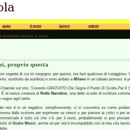
aiuto
il resto
lavoro
admin
brillante carriera in Italia
ni, proprio questa
oni segrete di cui mi vergogno; per questo, ora farò qualcosa di coraggioso. V
itorno, sostituito da autobus) e sono andato a
Milano
in un sabato piovoso: è p
il banner sul sito:
“L’evento GRATUITO Che Segna Il Punto Di Svolta Per Il Se
 È la nuova creatura di
Rotte Narrative
, una delle scuole di scrittura comme
 seguo ogni tanto.
ale non è in sé negativo: semplicemente, ci si concentra su come produr
versa dallo scrivere per esprimere se stessi o per piacere ai critici o per a
a commerciale è tutto ciò che c’è; per il resto, probabilmente si può provare
torio di
Giulio Mozzi
, anche se per ora è incompatibile con la mia vita lavor
otte.