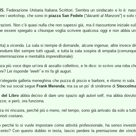
IS
, Federazione Unitaria Italiana Scrittori. Sembra un sindacato e lo è: nasce
ngere i workshop, che sono in
piazza San Fedele
(
“davanti al Manzoni”
) e solo
azioni. Non c’è quasi nulla che non sapessi già, ma il riassuntone iniziale sull
bbe essere spiegato a chiunque voglia scrivere qualcosa oggi e non abbia un
rta) a vicenda. La sala si riempie di domande, alcune ingenue, altre invece dr
produrre libri sempre tutti uguali, e tutta la sala sospira di empatia (comunque
eterminazione e mentalità imprenditoriale).
nza più voce dopo un’ora di assalto collettivo, e le dico: io scrivo una roba che
nere? Lei risponde
“eeeh”
e mi fa gli auguri.
’elegante galleria meneghina che puzza di piscio e barboni, e ritorno in sala. 
 che sui social segue
Frank Merenda
; ma sa un po’ di sindrome di
Stoccolm
 del Libro
abbia deciso di dare uno spazio agli autori self, ma abbia dovuto
zze; e però, ora funziona.
za mi rincuora, perché più o meno, nel tempo, sono già arrivato da solo a tutti
nisti costano.
 perché lo si vuole impostare come attività professionale, ha senso investire 
nto? Con questo dubbio in testa, lascio perdere la premiazione dei vincit