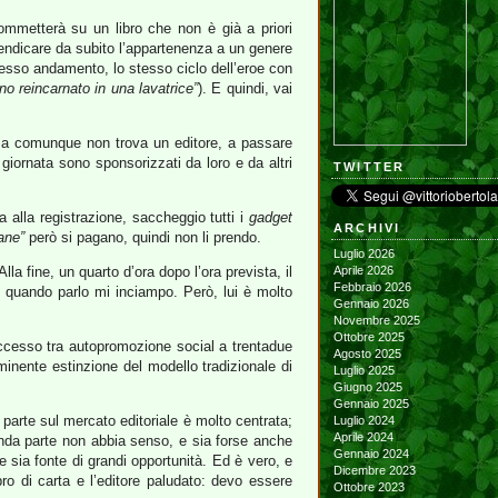
mmetterà su un libro che non è già a priori
ivendicare da subito l’appartenenza a un genere
stesso andamento, lo stesso ciclo dell’eroe con
o reincarnato in una lavatrice”
). E quindi, vai
 ma comunque non trova un editore, a passare
a giornata sono sponsorizzati da loro e da altri
TWITTER
la alla registrazione, saccheggio tutti i
gadget
ARCHIVI
ane”
però si pagano, quindi non li prendo.
Luglio 2026
lla fine, un quarto d’ora dopo l’ora prevista, il
Aprile 2026
Febbraio 2026
o quando parlo mi inciampo. Però, lui è molto
Gennaio 2026
Novembre 2025
Ottobre 2025
uccesso tra autopromozione social a trentadue
Agosto 2025
inente estinzione del modello tradizionale di
Luglio 2025
Giugno 2025
Gennaio 2025
 parte sul mercato editoriale è molto centrata;
Luglio 2024
Aprile 2024
conda parte non abbia senso, e sia forse anche
Gennaio 2024
 sia fonte di grandi opportunità. Ed è vero, e
Dicembre 2023
ro di carta e l’editore paludato: devo essere
Ottobre 2023