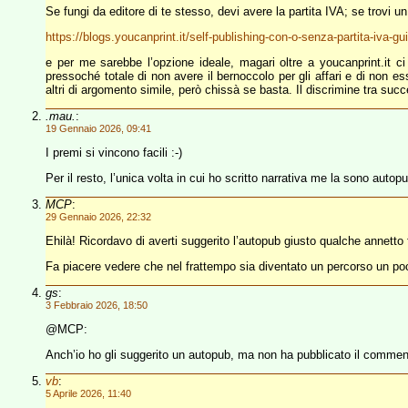
Se fungi da editore di te stesso, devi avere la partita IVA; se trovi un
https://blogs.youcanprint.it/self-publishing-con-o-senza-partita-iva
e per me sarebbe l’opzione ideale, magari oltre a youcanprint.it ci
pressoché totale di non avere il bernoccolo per gli affari e di non e
altri di argomento simile, però chissà se basta. Il discrimine tra succ
.mau.
:
19 Gennaio 2026, 09:41
I premi si vincono facili :-)
Per il resto, l’unica volta in cui ho scritto narrativa me la sono a
MCP
:
29 Gennaio 2026, 22:32
Ehilà! Ricordavo di averti suggerito l’autopub giusto qualche annett
Fa piacere vedere che nel frattempo sia diventato un percorso un poch
gs
:
3 Febbraio 2026, 18:50
@MCP:
Anch’io ho gli suggerito un autopub, ma non ha pubblicato il comment
vb
:
5 Aprile 2026, 11:40