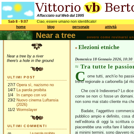
Affacciato sul Web dal 1995
Sab 8 - 9:07
Ciao, essere umano non identificato!
home
blog
personale
attività
Near a tree
ovvero come rovinarsi una 
Elezioni etniche
«
Near a tree by a river
Domenica 18 Gennaio 2026, 10:30
there's a hole in the ground
Tra tutte le passio
C
ome tutti, anch’io ho passi
ULTIMI POST
treno regionale a carbonella (al r
27/7
Opera sì, nazismo no
14/7
La parola proibita
Che cos’è Indieverse? Lo dice 
1/4
In campo con voi
come se non ci fosse un domani.
23/2
Nuovo cinema Luftansia
non sono mai stato cliente ma che
(2026)
11/2
Wormslayer
Badate, l’aggettivo commerci
pubblico ampio e definito, cosa di
nell’editoria di oggi la scrittur
ULTIMI COMMENTI
piacerebbe una volta fare il labora
ai minimi termini, sono davvero rid
gs
La parola proibita