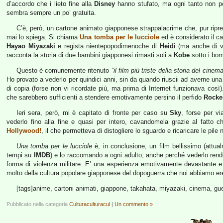
d’accordo che i lieto fine alla
Disney
hanno stufato, ma ogni tanto non po
sembra sempre un po’ gratuita.
C’è, però, un cartone animato giapponese strappalacrime che, pur ripr
mai lo spiega. Si chiama
Una tomba per le lucciole
ed è considerato il c
Hayao Miyazaki
e regista nientepopodimenoche di
Heidi
(ma anche di va
racconta la storia di due bambini giapponesi rimasti soli a
Kobe
sotto i bo
Questo è comunemente ritenuto
“il film più triste della storia del cinema
Ho provato a vederlo per quindici anni, sin da quando riuscii ad averne u
di copia (forse non vi ricordate più, ma prima di Internet funzionava così)
che sarebbero sufficienti a stendere emotivamente persino il perfido
Rocke
Ieri sera, però, mi è capitato di fronte per caso su
Sky
, forse per vi
vederlo fino alla fine e quasi per intero, cavandomela grazie al fatto
Hollywood!
, il che permetteva di distogliere lo sguardo e ricaricare le pile
Una tomba per le lucciole
è, in conclusione, un film bellissimo (attualm
tempi su
IMDB
) e lo raccomando a ogni adulto, anche perché vederlo rend
forma di violenza militare. E’ una esperienza emotivamente devastante e 
molto della cultura popolare giapponese del dopoguerra che noi abbiamo ere
[tags]anime, cartoni animati, giappone, takahata, miyazaki, cinema, gue
Pubblicato nella categoria
Culturaculturacul
|
Un commento »