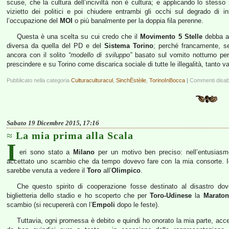
scuse, che la cultura dell’inciviltà non è cultura; e applicando lo stess
vizietto dei politici e poi chiudere entrambi gli occhi sul degrado di i
l’occupazione del
MOI
o più banalmente per la doppia fila perenne.
Questa è una scelta su cui credo che il
Movimento 5 Stelle
debba ai
diversa da quella del PD e del
Sistema Torino
; perché francamente, se
ancora con il solito
“modello di sviluppo”
basato sul vomito notturno per 
prescindere e su Torino come discarica sociale di tutte le illegalità, tanto
Pubblicato nella categoria
Culturaculturacul
,
SinchËstèile
,
TorinoInBocca
|
Commenti disabil
Sabato 19 Dicembre 2015, 17:16
La mia prima alla Scala
I
eri sono stato a
Milano
per un motivo ben preciso: nell’entusiasmo
accettato uno scambio che da tempo dovevo fare con la mia consorte. Io
sarebbe venuta a vedere il
Toro
all’
Olimpico
.
Che questo spirito di cooperazione fosse destinato al disastro dov
biglietteria dello stadio e ho scoperto che per
Toro-Udinese
la
Maraton
scambio (si recupererà con l’
Empoli
dopo le feste).
Tuttavia, ogni promessa è debito e quindi ho onorato la mia parte, acc