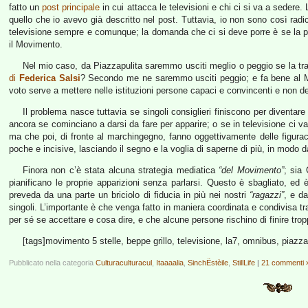
fatto un
post principale
in cui attacca le televisioni e chi ci si va a sedere.
quello che io avevo già descritto nel post. Tuttavia, io non sono così radic
televisione sempre e comunque; la domanda che ci si deve porre è se la p
il Movimento.
Nel mio caso, da Piazzapulita saremmo usciti meglio o peggio se la tr
di
Federica Salsi
? Secondo me ne saremmo usciti peggio; e fa bene al Mov
voto serve a mettere nelle istituzioni persone capaci e convincenti e non d
Il problema nasce tuttavia se singoli consiglieri finiscono per diventare 
ancora se cominciano a darsi da fare per apparire; o se in televisione ci 
ma che poi, di fronte al marchingegno, fanno oggettivamente delle figura
poche e incisive, lasciando il segno e la voglia di saperne di più, in modo da
Finora non c’è stata alcuna strategia mediatica
“del Movimento”
; sia 
pianificano le proprie apparizioni senza parlarsi. Questo è sbagliato, ed
preveda da una parte un briciolo di fiducia in più nei nostri
“ragazzi”
, e da
singoli. L’importante è che venga fatto in maniera coordinata e condivisa
per sé se accettare e cosa dire, e che alcune persone rischino di finire tro
[tags]movimento 5 stelle, beppe grillo, televisione, la7, omnibus, piazza
Pubblicato nella categoria
Culturaculturacul
,
Itaaaalia
,
SinchËstèile
,
StillLife
|
21 commenti 