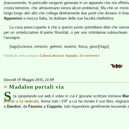
(riassumendo, le particelle vengono generate in un apparato che sta effetti
crosta terrestre, che attraversano senza alcun problema). Ma che un minist
lungo lungo alto alto che collega direttamente due punti che distano in line
Appennini
e mezza Italia, fa dubitare delle sue facoltà intellettive.
La cosa preoccupante è che a questo punto potrebbero dirle che servon
per un sintetizzatore di pietre filosofali, o per uno stritolatore subnuclea
l’assegno.
[tags]scienza, ministro, gelmini, neutrini, fisica, gonzi[/tags]
Pubblicato nella categoria
Culturaculturacul
,
Itaaaalia
|
14 commenti »
Giovedì 19 Maggio 2011, 21:09
Madalon portali via
S
ta spopolando sul web il video in cui il giovane scrittore torinese
Man
evento a lui dedicato
, ferma tutti i VIP a cui ha inviato il suo libro, ringr
a
Dandini
, da
Fassino
a
Coppola
, tutti rispondono gentilmente tessendo a