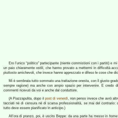
Ero l’unico “politico” partecipante (niente commistioni con i partiti) e mi
un paio chiaramente ostili, che hanno provato a mettermi in difficoltà accu
piuttosto amichevoli, che invece hanno apprezzato e difeso le cose che di
Mi è sembrata tutto sommato una trattazione onesta, con il giusto grado 
sempre ragione) ma anche con ampio spazio per intervenire. E credo di a
commenti ricevuti da voi e anche dal conduttore.
(A Piazzapulita, dopo il
post di venerdì
, non penso invece che avrò altr
tacciati né di censura né di scarsa professionalità, se mai del contrario
tutto deve essere pianificato in anticipo.)
All’ora di pranzo, poi, è uscito Beppe: da una parte ha messo in
home