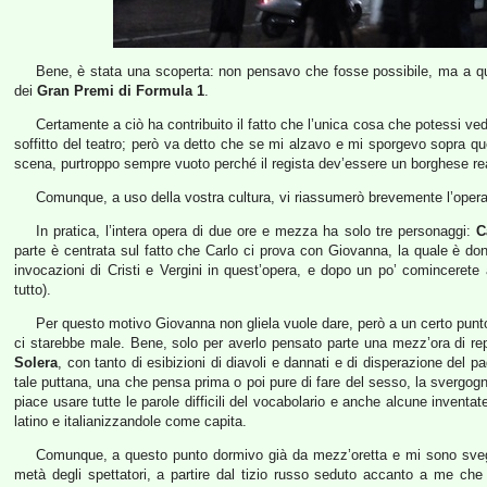
Bene, è stata una scoperta: non pensavo che fosse possibile, ma a qua
dei
Gran Premi di Formula 1
.
Certamente a ciò ha contribuito il fatto che l’unica cosa che potessi v
soffitto del teatro; però va detto che se mi alzavo e mi sporgevo sopra quell
scena, purtroppo sempre vuoto perché il regista dev’essere un borghese rea
Comunque, a uso della vostra cultura, vi riassumerò brevemente l’opera
In pratica, l’intera opera di due ore e mezza ha solo tre personaggi:
C
parte è centrata sul fatto che Carlo ci prova con Giovanna, la quale è don
invocazioni di Cristi e Vergini in quest’opera, e dopo un po’ comincerete 
tutto).
Per questo motivo Giovanna non gliela vuole dare, però a un certo pun
ci starebbe male. Bene, solo per averlo pensato parte una mezz’ora di rep
Solera
, con tanto di esibizioni di diavoli e dannati e di disperazione del 
tale puttana, una che pensa prima o poi pure di fare del sesso, la svergo
piace usare tutte le parole difficili del vocabolario e anche alcune inventa
latino e italianizzandole come capita.
Comunque, a questo punto dormivo già da mezz’oretta e mi sono svegliat
metà degli spettatori, a partire dal tizio russo seduto accanto a me che