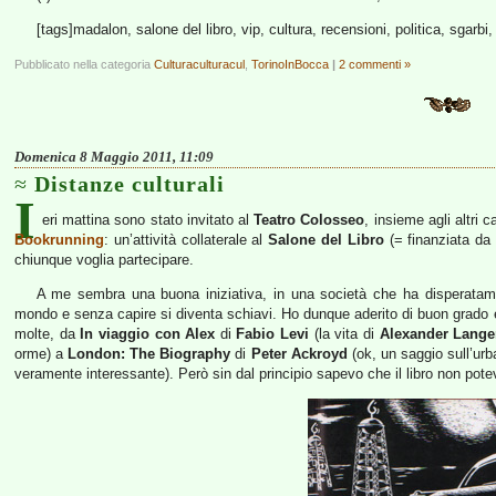
[tags]madalon, salone del libro, vip, cultura, recensioni, politica, sgarbi
Pubblicato nella categoria
Culturaculturacul
,
TorinoInBocca
|
2 commenti »
Domenica 8 Maggio 2011, 11:09
Distanze culturali
I
eri mattina sono stato invitato al
Teatro Colosseo
, insieme agli altri 
Bookrunning
: un’attività collaterale al
Salone del Libro
(= finanziata da 
chiunque voglia partecipare.
A me sembra una buona iniziativa, in una società che ha disperatamen
mondo e senza capire si diventa schiavi. Ho dunque aderito di buon grado 
molte, da
In viaggio con Alex
di
Fabio Levi
(la vita di
Alexander Lange
orme) a
London: The Biography
di
Peter Ackroyd
(ok, un saggio sull’ur
veramente interessante). Però sin dal principio sapevo che il libro non pot