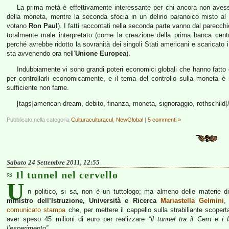
La prima metà è effettivamente interessante per chi ancora non avesse
della moneta, mentre la seconda sfocia in un delirio paranoico misto al 
votano
Ron Paul
). I fatti raccontati nella seconda parte vanno dal parecch
totalmente male interpretato (come la creazione della prima banca cent
perché avrebbe ridotto la sovranità dei singoli Stati americani e scaricato i
sta avvenendo ora nell’
Unione Europea
).
Indubbiamente vi sono grandi poteri economici globali che hanno fatto di t
per controllarli economicamente, e il tema del controllo sulla moneta è
sufficiente non farne.
[tags]american dream, debito, finanza, moneta, signoraggio, rothschild[
Pubblicato nella categoria
Culturaculturacul
,
NewGlobal
|
5 commenti »
Sabato 24 Settembre 2011, 12:55
Il tunnel nel cervello
U
n politico, si sa, non è un tuttologo; ma almeno delle materie d
ministro dell’Istruzione, Università e Ricerca
Mariastella Gelmini
,
comunicato stampa
che, per mettere il cappello sulla strabiliante scoperta
aver speso 45 milioni di euro per realizzare
“il tunnel tra il Cern e i
l’esperimento”
.