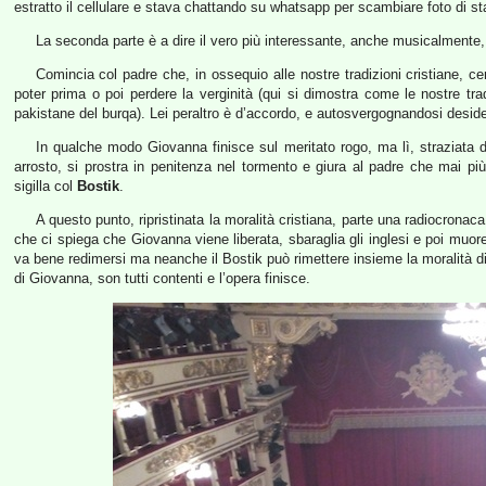
estratto il cellulare e stava chattando su whatsapp per scambiare foto di 
La seconda parte è a dire il vero più interessante, anche musicalmente,
Comincia col padre che, in ossequio alle nostre tradizioni cristiane, ce
poter prima o poi perdere la verginità (qui si dimostra come le nostre tradiz
pakistane del burqa). Lei peraltro è d’accordo, e autosvergognandosi deside
In qualche modo Giovanna finisce sul meritato rogo, ma lì, straziata d
arrosto, si prostra in penitenza nel tormento e giura al padre che mai più 
sigilla col
Bostik
.
A questo punto, ripristinata la moralità cristiana, parte una radiocron
che ci spiega che Giovanna viene liberata, sbaraglia gli inglesi e poi muo
va bene redimersi ma neanche il Bostik può rimettere insieme la moralità di
di Giovanna, son tutti contenti e l’opera finisce.