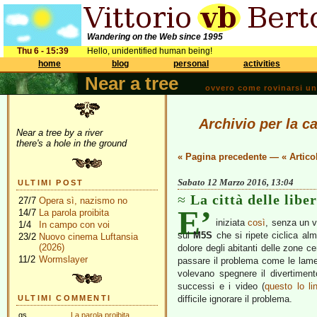
Wandering on the Web since 1995
Thu 6 - 15:39
Hello, unidentified human being!
home
blog
personal
activities
Near a tree
ovvero come rovinarsi una 
Archivio per la ca
Near a tree by a river
there's a hole in the ground
« Pagina precedente
—
« Artico
Sabato 12 Marzo 2016, 13:04
ULTIMI POST
La città delle libe
27/7
Opera sì, nazismo no
E’
14/7
La parola proibita
iniziata
così
, senza un v
1/4
In campo con voi
sul
M5S
che si ripete ciclica alm
23/2
Nuovo cinema Luftansia
(2026)
dolore degli abitanti delle zone ce
11/2
Wormslayer
passare il problema come le lamen
volevano spegnere il divertiment
successi e i video (
questo lo l
ULTIMI COMMENTI
difficile ignorare il problema.
gs
La parola proibita