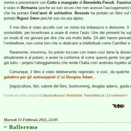
mente e presentarmi con
Cotto e mangiato
di
Benedetta Parodi
.
Fassino
è stato in
Birmania
(anche se son sicuro che non avesse l’asciugamano)
che ha portato
Cent’anni di solitudine
.
Bossuto
ha portato un libro sul 
portato
Rigoni Stern
perché suo zio era alpino.
Il mio libro è stato accolto con un misto tra imbarazzo e derisione. Il 
sostenibile, per incentivare a usare di meno l’auto. Uno dei presenti ha 
un modo di noi giovani per dire che era molto bella. Gli altri hanno pens
l’ombrellone, non come loro che si dedicano a intellettuali come Camilleri e
Raramente, insomma, ho potuto toccare con mano così bene la distanza
attualmente è al potere; e avere la conferma di come questa gente sia gen
già tutto – proprio l’atteggiamento che rende l’Italia così arretrata rispetto a
Comunque, il libro è stato debitamente registrato: e così, da qualche 
galattica per gli autosoppisti
di tal
Douglas Adam
…
[tags]cultura, libri, salone del libro, bookrunning, douglas adams, guida g
Pubblicato nella categoria
Culturaculturacul
,
NewGlobal
,
TorinoInBocca
|
13 commenti »
Martedì 15 Febbraio 2011, 22:05
Balleremo