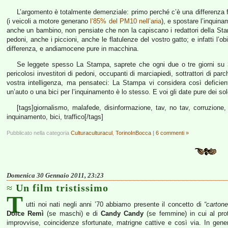
L’argomento è totalmente demenziale: primo perché c’è una differenza 
(i veicoli a motore generano
l’85% del PM10 nell’aria
), e spostare l’inquina
anche un bambino, non pensiate che non la capiscano i redattori della St
pedoni, anche i piccioni, anche le flatulenze del vostro gatto; e infatti l’o
differenza, e andiamocene pure in macchina.
Se leggete spesso La Stampa, saprete che ogni due o tre giorni su
pericolosi investitori di pedoni, occupanti di marciapiedi, sottrattori di par
vostra intelligenza, ma pensateci: La Stampa vi considera così deficie
un’auto o una bici per l’inquinamento è lo stesso. E voi gli date pure dei sol
[tags]giornalismo, malafede, disinformazione, tav, no tav, corruzione,
inquinamento, bici, traffico[/tags]
Pubblicato nella categoria
Culturaculturacul
,
TorinoInBocca
|
6 commenti »
Domenica 30 Gennaio 2011, 23:23
Un film tristissimo
T
utti noi nati negli anni ’70 abbiamo presente il concetto di
“carton
Dolce Remì
(se maschi) e di
Candy Candy
(se femmine) in cui al pro
improvvise, coincidenze sfortunate, matrigne cattive e così via. In gene