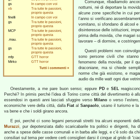
Comunque, ribadiamolo ancora 
gs
In campo con voi
notturni, né di deportare la movida
vb
Tra tutte le passioni,
proprio questa
alcune zone specifiche in cui per
finelli
In campo con voi
l’anno si verificano assembramenti
gs
Tra tutte le passioni,
vomitano, si sfondano di alcool e s
proprio questa
disinteresse delle istituzioni, imp
MCP
Tra tutte le passioni,
proprio questa
prima della movida, che magari son
.mau.
Tra tutte le passioni,
lavorare – di dormire, e costringe
proprio questa
gs
Tra tutte le passioni,
Questi problemi non coinvolgon
proprio questa
sono persone civili che stanno 
mfp
GTT horror
Mirko
GTT horror
fenomeno della movida, per il qu
draconiane, ma si chiede semplice
Tutti i commenti
»
norme che già esistono, e magari
audio da mille watt ogni due vetrine
Onestamente, a me pare buon senso; eppure
PD
e
SEL
reagiscono 
Perché? In primis perché l’idea di Torino come città del divertimento è all
essendosi in questi anni lasciati sfuggire verso
Milano
o verso l’estero, 
economiche vere della città, dalla
Fiat
al
Sanpaolo
, usano il turismo e l
va bene e che i soldi girano ancora.
E poi, perché ci sono legami personali stretti tra alcuni esponenti dell
Murazzi
, pur depotenziata dallo scaricabarile tra politici e dirigenti, 
anche a spese delle casse comunali e in barba alle leggi, e c’è solo da ch
consiliari sul tema per vedere certi consiglieri darsi il cinque al grido di
“cia