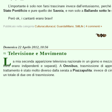
L’importante è solo non farsi trascinare invece dall’entusiasmo, perché s
Stato Pontificio
e pure quello dei
Savoia
, e non solo a
Ballando sotto le 
Però ok, i cantanti erano bravi!
Pubblicato nella categoria
Culturaculturacul
,
GuardaMilano
,
StillLife
|
4 commenti »
Domenica 22 Aprile 2012, 10:56
Televisione e Movimento
L
a mia seconda apparizione televisiva nazionale in un giorno e mezz
inviti erano indipendenti e separati). A
Omnibus
, trasmissione di app
trattamento è stato molto diverso dalla serata a
Piazzapulita
: invece di ci
un totale di due ore di trasmissione.