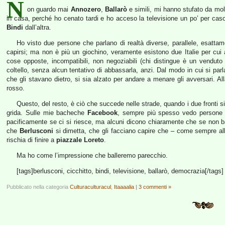
N
on guardo mai
Annozero
,
Ballarò
e simili, mi hanno stufato da mol
in casa, perché ho cenato tardi e ho acceso la televisione un po’ per caso
Bindi
dall’altra.
Ho visto due persone che parlano di realtà diverse, parallele, esatta
capirsi; ma non è più un giochino, veramente esistono due Italie per cui
cose opposte, incompatibili, non negoziabili (chi distingue è un venduto
coltello, senza alcun tentativo di abbassarla, anzi. Dal modo in cui si par
che gli stavano dietro, si sia alzato per andare a menare gli avversari. All
rosso.
Questo, del resto, è ciò che succede nelle strade, quando i due fronti si 
grida. Sulle mie bacheche
Facebook
, sempre più spesso vedo persone c
pacificamente se ci si riesce, ma alcuni dicono chiaramente che se non b
che
Berlusconi
si dimetta, che gli facciano capire che – come sempre alla 
rischia di finire a
piazzale Loreto
.
Ma ho come l’impressione che balleremo parecchio.
[tags]berlusconi, cicchitto, bindi, televisione, ballarò, democrazia[/tags]
Pubblicato nella categoria
Culturaculturacul
,
Itaaaalia
|
3 commenti »