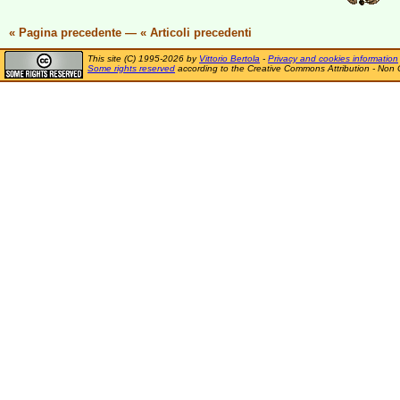
« Pagina precedente
—
« Articoli precedenti
This site (C) 1995-2026 by
Vittorio Bertola
-
Privacy and cookies information
Some rights reserved
according to the Creative Commons Attribution - Non 