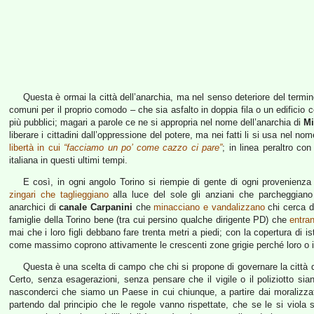
Questa è ormai la città dell’anarchia, ma nel senso deteriore del termi
comuni per il proprio comodo – che sia asfalto in doppia fila o un edificio
più pubblici; magari a parole ce ne si appropria nel nome dell’anarchia di
Mi
liberare i cittadini dall’oppressione del potere, ma nei fatti li si usa nel no
libertà in cui
“facciamo un po’ come cazzo ci pare”
; in linea peraltro con
italiana in questi ultimi tempi.
E così, in ogni angolo Torino si riempie di gente di ogni provenienz
zingari che taglieggiano
alla luce del sole gli anziani che parcheggiano
anarchici di
canale Carpanini
che
minacciano e vandalizzano
chi cerca di
famiglie della Torino bene (tra cui persino qualche dirigente PD) che
entra
mai che i loro figli debbano fare trenta metri a piedi; con la copertura di 
come massimo coprono attivamente le crescenti zone grigie perché loro o i l
Questa è una scelta di campo che chi si propone di governare la città d
Certo, senza esagerazioni, senza pensare che il vigile o il poliziotto si
nasconderci che siamo un Paese in cui chiunque, a partire dai moralizzat
partendo dal principio che le regole vanno rispettate, che se le si viol