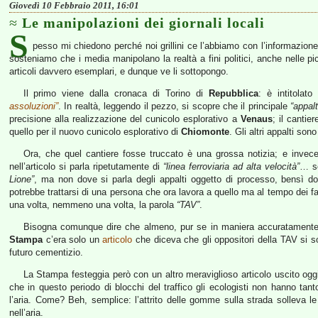
Giovedì 10 Febbraio 2011, 16:01
Le manipolazioni dei giornali locali
S
pesso mi chiedono perché noi grillini ce l’abbiamo con l’informazione
sosteniamo che i media manipolano la realtà a fini politici, anche nelle pi
articoli davvero esemplari, e dunque ve li sottopongo.
Il primo viene dalla cronaca di Torino di
Repubblica
: è intitolato
assoluzioni”
. In realtà, leggendo il pezzo, si scopre che il principale
“appal
precisione alla realizzazione del cunicolo esplorativo a
Venaus
; il cantie
quello per il nuovo cunicolo esplorativo di
Chiomonte
. Gli altri appalti so
Ora, che quel cantiere fosse truccato è una grossa notizia; e invece
nell’articolo si parla ripetutamente di
“linea ferroviaria ad alta velocità”
… se
Lione”
, ma non dove si parla degli appalti oggetto di processo, bensì d
potrebbe trattarsi di una persona che ora lavora a quello ma al tempo dei f
una volta, nemmeno una volta, la parola
“TAV”
.
Bisogna comunque dire che almeno, pur se in maniera accuratamente de
Stampa
c’era solo un
articolo
che diceva che gli oppositori della TAV si son
futuro cementizio.
La Stampa festeggia però con un altro meraviglioso articolo uscito ogg
che in questo periodo di blocchi del traffico gli ecologisti non hanno tant
l’aria. Come? Beh, semplice: l’attrito delle gomme sulla strada solleva le p
nell’aria.