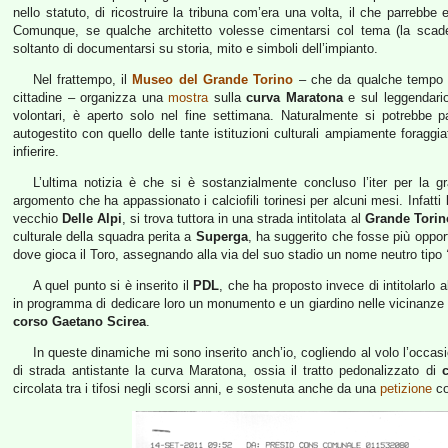
nello statuto, di ricostruire la tribuna com’era una volta, il che parrebb
Comunque, se qualche architetto volesse cimentarsi col tema (la sca
soltanto di documentarsi su storia, mito e simboli dell’impianto.
Nel frattempo, il
Museo del Grande Torino
– che da qualche tempo 
cittadine – organizza una
mostra
sulla
curva Maratona
e sul leggendario
volontari, è aperto solo nel fine settimana. Naturalmente si potrebbe p
autogestito con quello delle tante istituzioni culturali ampiamente forag
infierire.
L’ultima notizia è che si è sostanzialmente concluso l’iter per la gr
argomento che ha appassionato i calciofili torinesi per alcuni mesi. Infatti
vecchio
Delle Alpi
, si trova tuttora in una strada intitolata al
Grande Torin
culturale della squadra perita a
Superga
, ha suggerito che fosse più opport
dove gioca il Toro, assegnando alla via del suo stadio un nome neutro tipo
A quel punto si è inserito il
PDL
, che ha proposto invece di intitolarlo al
in programma di dedicare loro un monumento e un giardino nelle vicinanze de
corso Gaetano Scirea
.
In queste dinamiche mi sono inserito anch’io, cogliendo al volo l’occasi
di strada antistante la curva Maratona, ossia il tratto pedonalizzato di
circolata tra i tifosi negli scorsi anni, e sostenuta anche da una
petizione
co