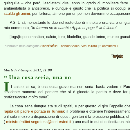
quisquilie – che però, lasciatemi dire, sono in grado di mobilitare fette 
ambientalista o antispreco, e dunque è giusto che la politica si occup
scalda gli animi
; per fortuna, almeno per un po’ non dovremmo occuparcene
P.S. E sì, nonostante le due richieste due di intitolare una via o un gi
mio commento,
“lo faremo se in cambio Apple ci paga il wi-fi libero”
.
[tags]toponomastica, calcio, toro, filadelfia, grande torino, museo grana
Pubblicato nella categoria
SinchËstèile
,
TorinoInBocca
,
VitaDaToro
|
6 commenti »
Martedì 7 Giugno 2011, 11:00
Una cosa seria, una no
I
l calcio, si sa, è una cosa grave ma non seria: basta vedere il
Pao
l’evidente manovra del portiere che si è giocato la partita e deve far
professionista molto serio”
.
La cosa seria dunque sta sugli spalti, e per questo vi giro l’appello ch
rapita dal padre e portata in
Tunisia
: il problema è ottenere l’interessamen
e il solo mezzo a disposizione di questi genitori è la pressione pubblica; c
(
ministrofrattini.segreteria@cert.esteri.it
) una mail in cui si sollecita un int