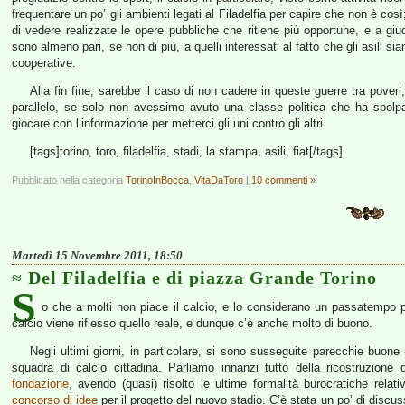
frequentare un po’ gli ambienti legati al Filadelfia per capire che non è così
di vedere realizzate le opere pubbliche che ritiene più opportune, e a giudi
sono almeno pari, se non di più, a quelli interessati al fatto che gli asili 
cooperative.
Alla fin fine, sarebbe il caso di non cadere in queste guerre tra poveri
parallelo, se solo non avessimo avuto una classe politica che ha spolpa
giocare con l’informazione per metterci gli uni contro gli altri.
[tags]torino, toro, filadelfia, stadi, la stampa, asili, fiat[/tags]
Pubblicato nella categoria
TorinoInBocca
,
VitaDaToro
|
10 commenti »
Martedì 15 Novembre 2011, 18:50
Del Filadelfia e di piazza Grande Torino
S
o che a molti non piace il calcio, e lo considerano un passatempo pe
calcio viene riflesso quello reale, e dunque c’è anche molto di buono.
Negli ultimi giorni, in particolare, si sono susseguite parecchie buone n
squadra di calcio cittadina. Parliamo innanzi tutto della ricostruzione
fondazione
, avendo (quasi) risolto le ultime formalità burocratiche relati
concorso di idee
per il progetto del nuovo stadio. C’è stata un po’ di discuss