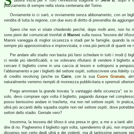
S
tasera inizia per il Toro l’ennesima stagione in
Serie B
, dopo il 
piazzamento di sempre nella storia centenaria del Torino.
Ovviamente io ci sarò, e ovviamente senza abbonamento; con un biglie
vendita di tutta la regione, con due euro di diritto di prevendita da aggiungere
Spero che non vi stiate chiedendo perché, dopo molti anni, non ho rin
sono pieni dei comunicati trionfali di
Maroni
sulla nuova
“tessera del tifoso
Maroni vaneggia di miglior sicurezza e stadi per le famiglie, quando la re
sempre più approssimativa e improvvisata, e crea più pericoli di quanti ne r
Per andare allo stadio non basta più farsi schedare in tutti i modi (i big
ci rende più identificabili, e se volevano rifiutarsi di vendere il biglietto
cercare il biglietto come in una caccia al tesoro e sottoporsi a perquis
l’abbonamento e per i biglietti del settore ospiti, sottoscrivere una
fidelity c
di credito revolving (anche se
Cairo
, con la sua
Cuore Granata
, al
naturalmente verremo riempiti di monnezza pubblicitaria e spremuti ulterio
Prego ammirare la grande trovata
“a vantaggio della sicurezza”
: se io
solo, devo comprare ogni volta il biglietto, pagando dunque nel complesso
posso benissimo andare in trasferta; ma non nel settore ospiti. In pratic
ultrà più accaniti della squadra ospite non nel settore ospiti, dove potrebbe
settori dello stadio. Geniale vero?
Insomma, la tessera del tifoso è una presa in giro; a me e a tanti alt
dire di no. Pagheremo il biglietto ogni volta, spenderemo di più, non importa
dissenso non certo degli ultrà e dei violenti, ma di tantissime persone 