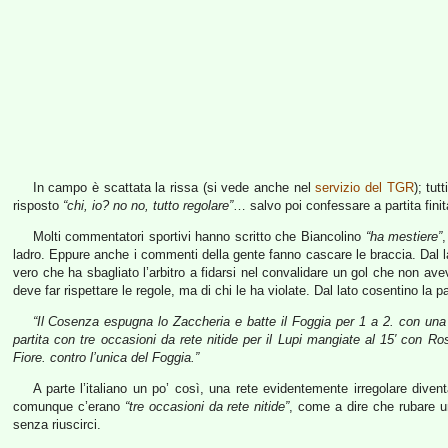
In campo è scattata la rissa (si vede anche nel
servizio del TGR
); tut
risposto
“chi, io? no no, tutto regolare”
… salvo poi confessare a partita finita
Molti commentatori sportivi hanno scritto che Biancolino
“ha mestiere”
ladro. Eppure anche i commenti della gente fanno cascare le braccia. Dal l
vero che ha sbagliato l’arbitro a fidarsi nel convalidare un gol che non ave
deve far rispettare le regole, ma di chi le ha violate. Dal lato cosentino la p
“Il Cosenza espugna lo Zaccheria e batte il Foggia per 1 a 2. con una 
partita con tre occasioni da rete nitide per il Lupi mangiate al 15′ con 
Fiore. contro l’unica del Foggia.”
A parte l’italiano un po’ così, una rete evidentemente irregolare diven
comunque c’erano
“tre occasioni da rete nitide”
, come a dire che rubare u
senza riuscirci.