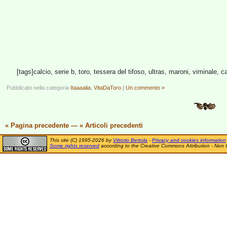
[tags]calcio, serie b, toro, tessera del tifoso, ultras, maroni, viminale, c
Pubblicato nella categoria
Itaaaalia
,
VitaDaToro
|
Un commento »
« Pagina precedente
—
« Articoli precedenti
This site (C) 1995-2026 by
Vittorio Bertola
-
Privacy and cookies information
Some rights reserved
according to the Creative Commons Attribution - Non 