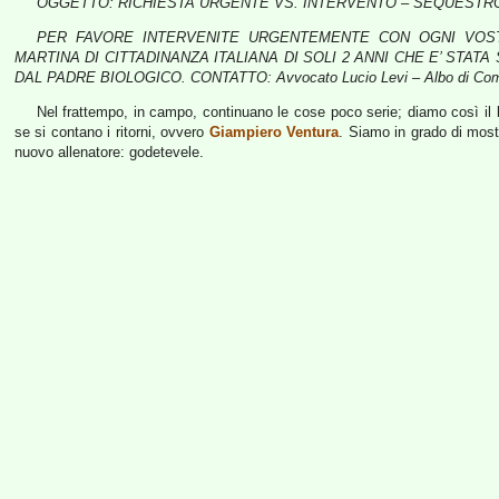
OGGETTO: RICHIESTA URGENTE VS. INTERVENTO – SEQUESTR
PER FAVORE INTERVENITE URGENTEMENTE CON OGNI VOS
MARTINA DI CITTADINANZA ITALIANA DI SOLI 2 ANNI CHE E’ STA
DAL PADRE BIOLOGICO. CONTATTO: Avvocato Lucio Levi – Albo di Co
Nel frattempo, in campo, continuano le cose poco serie; diamo così il 
se si contano i ritorni, ovvero
Giampiero Ventura
. Siamo in grado di most
nuovo allenatore: godetevele.