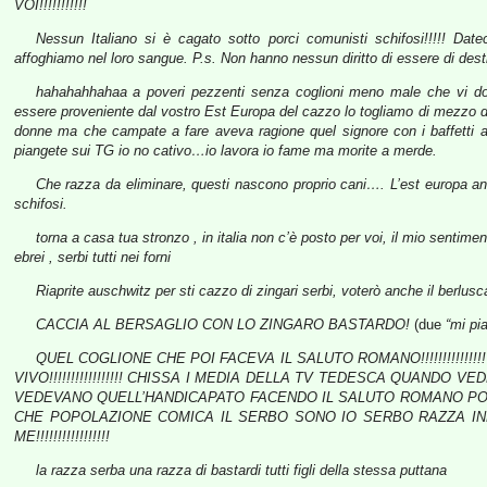
VOI!!!!!!!!!!!
Nessun Italiano si è cagato sotto porci comunisti schifosi!!!!! Dat
affoghiamo nel loro sangue. P.s. Non hanno nessun diritto di essere di destra
hahahahhahaa a poveri pezzenti senza coglioni meno male che vi do
essere proveniente dal vostro Est Europa del cazzo lo togliamo di mezzo d
donne ma che campate a fare aveva ragione quel signore con i baffet
piangete sui TG io no cativo…io lavora io fame ma morite a merde.
Che razza da eliminare, questi nascono proprio cani…. L’est europa and
schifosi.
torna a casa tua stronzo , in italia non c’è posto per voi, il mio sentime
ebrei , serbi tutti nei forni
Riaprite auschwitz per sti cazzo di zingari serbi, voterò anche il berlus
CACCIA AL BERSAGLIO CON LO ZINGARO BASTARDO!
(due
“mi pi
QUEL COGLIONE CHE POI FACEVA IL SALUTO ROMANO!!!!!!!!!!!!
VIVO!!!!!!!!!!!!!!!!! CHISSA I MEDIA DELLA TV TEDESCA QUAND
VEDEVANO QUELL’HANDICAPATO FACENDO IL SALUTO ROMANO POI 
CHE POPOLAZIONE COMICA IL SERBO SONO IO SERBO RAZZA I
ME!!!!!!!!!!!!!!!!!
la razza serba una razza di bastardi tutti figli della stessa puttana