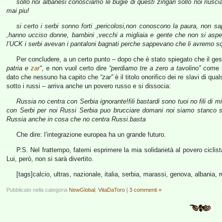
sollo noi albanesi conosciamo le bugie di questi zingari sollo noi riusci
mai piu!
si certo i serbi sonno forti ,pericolosi,non conoscono la paura, non s
,hanno ucciso donne, bambini ,vecchi a migliaia e gente che non si aspe
l’UCK i serbi avevan i pantaloni bagnati perche sappevano che li avremo squ
Per concludere, a un certo punto – dopo che è stato spiegato che il gesto d
patria e
zar
“
, e non vuol certo dire
“perdiamo tre a zero a tavolino”
come h
dato che nessuno ha capito che
“zar”
è il titolo onorifico dei re slavi di qu
sotto i russi – arriva anche un povero russo e si dissocia:
Russia no centra con Serbia ignorante!fili bastardi sono tuoi no fili di
con Serbi per noi Russi Serbia puo brucciare domani noi siamo stanco so
Russia anche in cosa che no centra Russi.basta
Che dire: l’integrazione europea ha un grande futuro.
P.S. Nel frattempo, fatemi esprimere la mia solidarietà al povero ciclis
Lui, però, non si sarà divertito.
[tags]calcio, ultras, nazionale, italia, serbia, marassi, genova, albania,
Pubblicato nella categoria
NewGlobal
,
VitaDaToro
|
3 commenti »