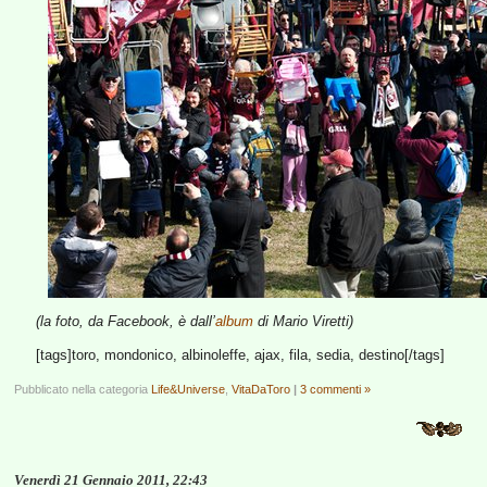
(la foto, da Facebook, è dall’
album
di Mario Viretti)
[tags]toro, mondonico, albinoleffe, ajax, fila, sedia, destino[/tags]
Pubblicato nella categoria
Life&Universe
,
VitaDaToro
|
3 commenti »
Venerdì 21 Gennaio 2011, 22:43