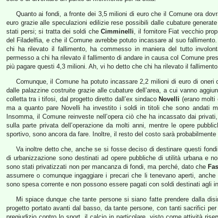
Quanto ai fondi, a fronte dei 3,5 milioni di euro che il Comune ora dovr
euro grazie alle speculazioni edilizie rese possibili dalle cubature generate
stati persi; si tratta dei soldi che
Cimminelli
, il fornitore Fiat vecchio pro
del Filadelfia, e che il Comune avrebbe potuto incassare al suo fallimento
chi ha rilevato il fallimento, ha commesso in maniera del tutto involont
permesso a chi ha rilevato il fallimento di andare in causa col Comune pres
più pagare questi 4,3 milioni. Ah, vi ho detto che chi ha rilevato il fallime
Comunque, il Comune ha potuto incassare 2,2 milioni di euro di oneri
dalle palazzine costruite grazie alle cubature dell’area, a cui vanno aggiun
colletta tra i tifosi, dal progetto diretto dall’ex sindaco
Novelli
(erano molti 
ma a quanto pare Novelli ha investito i soldi in titoli che sono andati 
Insomma, il Comune reinveste nell’opera ciò che ha incassato dai privat
sulla parte privata dell’operazione da molti anni, mentre le opere pubbl
sportivo, sono ancora da fare. Inoltre, il resto del costo sarà probabilment
Va inoltre detto che, anche se si fosse deciso di destinare questi fond
di urbanizzazione sono destinati ad opere pubbliche di utilità urbana e non 
sono stati privatizzati non per mancanza di fondi, ma perché, dato che
Fas
assumere o comunque ingaggiare i precari che li tenevano aperti, anche av
sono spesa corrente e non possono essere pagati con soldi destinati agli i
Mi spiace dunque che tante persone si siano fatte prendere dalla dis
progetto portato avanti dal basso, da tante persone, con tanti sacrifici pe
pregiudizio contro lo sport, il calcio in particolare, visto come attività ri