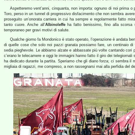
Aspetteremo vent’anni, cinquanta, non importa: ognuno di noi prima o p
Toro, perso in un tunnel di progressivo disfacimento che non sembra aver
proseguito un’onorata carriera in cui ha sempre e regolarmente fatto mir
tanto cuore. Anche all’
Albinoleffe
ha fatto benissimo, fino alla scorsa 
temporaneo per gravi motivi di salute.
Qualche giorno fa Mondonico è stato operato, l’operazione è andata ben
di quelle cose che solo noi pazzi granata possiamo fare, un centinaio di t
sedia pieghevole. Le abbiamo alzate e abbassate più volte cantando cori pe
c’erano le telecamere e oggi le immagini hanno fatto il giro dei telegiornali sp
ha dedicato durante la partita. Speriamo che gli diano forza; ci sembra il
migliaia di ragazzi, me compreso, a non rassegnarsi mai alla perfidia del de