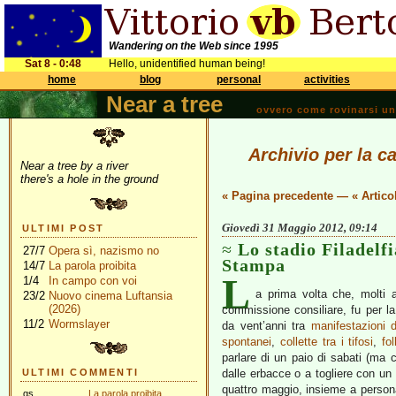
Wandering on the Web since 1995
Sat 8 - 0:48
Hello, unidentified human being!
home
blog
personal
activities
Near a tree
ovvero come rovinarsi una 
Archivio per la c
Near a tree by a river
there's a hole in the ground
« Pagina precedente
—
« Artico
Giovedì 31 Maggio 2012, 09:14
ULTIMI POST
Lo stadio Filadelfia
27/7
Opera sì, nazismo no
Stampa
14/7
La parola proibita
L
1/4
In campo con voi
a prima volta che, molti a
23/2
Nuovo cinema Luftansia
(2026)
commissione consiliare, fu per l
11/2
Wormslayer
da vent’anni tra
manifestazioni d
spontanei
,
collette tra i tifosi
,
fo
parlare di un paio di sabati (ma c
ULTIMI COMMENTI
dalle erbacce o a togliere con un c
quattro maggio, insieme a perso
gs
La parola proibita