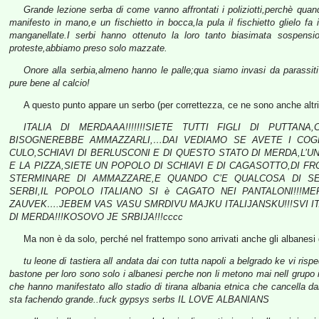
Grande lezione serba di come vanno affrontati i poliziotti,perchè quan
manifesto in mano,e un fischietto in bocca,la pula il fischietto glielo fa 
manganellate.I serbi hanno ottenuto la loro tanto biasimata sospensi
proteste,abbiamo preso solo mazzate.
Onore alla serbia,almeno hanno le palle;qua siamo invasi da parassiti
pure bene al calcio!
A questo punto appare un serbo (per correttezza, ce ne sono anche altri
ITALIA DI MERDAAA!!!!!!!SIETE TUTTI FIGLI DI PUTTA
BISOGNEREBBE AMMAZZARLI,…DAI VEDIAMO SE AVETE I COGL
CULO,SCHIAVI DI BERLUSCONI E DI QUESTO STATO DI MERDA,L’
E LA PIZZA,SIETE UN POPOLO DI SCHIAVI E DI CAGASOTTO,DI F
STERMINARE DI AMMAZZARE,E QUANDO C’E QUALCOSA DI SER
SERBI,IL POPOLO ITALIANO SI è CAGATO NEI PANTALONI!!!M
ZAUVEK….JEBEM VAS VASU SMRDIVU MAJKU ITALIJANSKU!!!SVI ITA
DI MERDA!!!KOSOVO JE SRBIJA!!!cccc
Ma non è da solo, perché nel frattempo sono arrivati anche gli albanesi d
tu leone di tastiera all andata dai con tutta napoli a belgrado ke vi ris
bastone per loro sono solo i albanesi perche non li metono mai nell grupo i
che hanno manifestato allo stadio di tirana albania etnica che cancella dall
sta fachendo grande..fuck gypsys serbs IL LOVE ALBANIANS