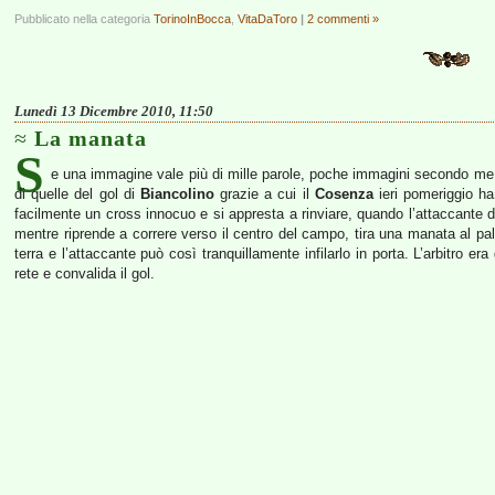
Pubblicato nella categoria
TorinoInBocca
,
VitaDaToro
|
2 commenti »
Lunedì 13 Dicembre 2010, 11:50
La manata
S
e una immagine vale più di mille parole, poche immagini secondo me son
di quelle del gol di
Biancolino
grazie a cui il
Cosenza
ieri pomeriggio h
facilmente un cross innocuo e si appresta a rinviare, quando l’attaccante d
mentre riprende a correre verso il centro del campo, tira una manata al pallo
terra e l’attaccante può così tranquillamente infilarlo in porta. L’arbitro er
rete e convalida il gol.