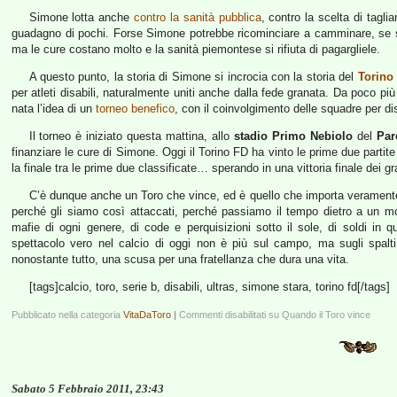
Simone lotta anche
contro la sanità pubblica
, contro la scelta di taglia
guadagno di pochi. Forse Simone potrebbe ricominciare a camminare, se s
ma le cure costano molto e la sanità piemontese si rifiuta di pagargliele.
A questo punto, la storia di Simone si incrocia con la storia del
Torino
per atleti disabili, naturalmente uniti anche dalla fede granata. Da poco più
nata l’idea di un
torneo benefico
, con il coinvolgimento delle squadre per dis
Il torneo è iniziato questa mattina, allo
stadio Primo Nebiolo
del
Par
finanziare le cure di Simone. Oggi il Torino FD ha vinto le prime due partite
la finale tra le prime due classificate… sperando in una vittoria finale dei gr
C’è dunque anche un Toro che vince, ed è quello che importa veramente.
perché gli siamo così attaccati, perché passiamo il tempo dietro a un mo
mafie di ogni genere, di code e perquisizioni sotto il sole, di soldi in 
spettacolo vero nel calcio di oggi non è più sul campo, ma sugli spalti;
nonostante tutto, una scusa per una fratellanza che dura una vita.
[tags]calcio, toro, serie b, disabili, ultras, simone stara, torino fd[/tags]
Pubblicato nella categoria
VitaDaToro
|
Commenti disabilitati
su Quando il Toro vince
Sabato 5 Febbraio 2011, 23:43