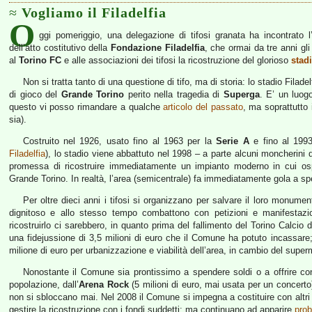
Vogliamo il Filadelfia
O
ggi pomeriggio, una delegazione di tifosi granata ha incontrato 
dell’atto costitutivo della
Fondazione Filadelfia
, che ormai da tre anni gli
al
Torino FC
e alle associazioni dei tifosi la ricostruzione del glorioso
stadi
Non si tratta tanto di una questione di tifo, ma di storia: lo stadio Fil
di gioco del
Grande Torino
perito nella tragedia di
Superga
. E’ un luog
questo vi posso rimandare a qualche
articolo del passato
, ma soprattutto 
sia).
Costruito nel 1926, usato fino al 1963 per la
Serie A
e fino al 1993
Filadelfia
), lo stadio viene abbattuto nel 1998 – a parte alcuni moncherini d
promessa di ricostruire immediatamente un impianto moderno in cui ospi
Grande Torino. In realtà, l’area (semicentrale) fa immediatamente gola a spe
Per oltre dieci anni i tifosi si organizzano per salvare il loro monume
dignitoso e allo stesso tempo combattono con petizioni e manifestazion
ricostruirlo ci sarebbero, in quanto prima del fallimento del Torino Calcio 
una fidejussione di 3,5 milioni di euro che il Comune ha potuto incassare
milione di euro per urbanizzazione e viabilità dell’area, in cambio del superm
Nonostante il Comune sia prontissimo a spendere soldi o a offrire cond
popolazione, dall’
Arena Rock
(5 milioni di euro, mai usata per un concert
non si sbloccano mai. Nel 2008 il Comune si impegna a costituire con altri e
gestire la ricostruzione con i fondi suddetti; ma continuano ad apparire
prob