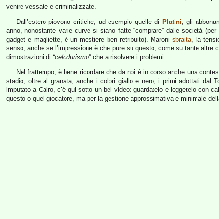
venire vessate e criminalizzate.
Dall’estero piovono critiche, ad esempio quelle di
Platini
; gli abbona
anno, nonostante varie curve si siano fatte “comprare” dalle società (per le 
gadget e magliette, è un mestiere ben retribuito). Maroni
sbraita
, la tens
senso; anche se l’impressione è che pure su questo, come su tante altre cose
dimostrazioni di
“celodurismo”
che a risolvere i problemi.
Nel frattempo, è bene ricordare che da noi è in corso anche una contest
stadio, oltre al granata, anche i colori giallo e nero, i primi adottati da
imputato a Cairo, c’è qui sotto un bel video: guardatelo e leggetelo con ca
questo o quel giocatore, ma per la gestione approssimativa e minimale dell