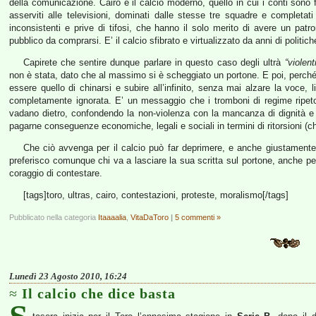
della comunicazione. Cairo è il calcio moderno, quello in cui i conti sono f
asserviti alle televisioni, dominati dalle stesse tre squadre e completa
inconsistenti e prive di tifosi, che hanno il solo merito di avere un pa
pubblico da comprarsi. E’ il calcio sfibrato e virtualizzato da anni di poli
Capirete che sentire dunque parlare in questo caso degli ultrà
“violent
non è stata, dato che al massimo si è scheggiato un portone. E poi, perché 
essere quello di chinarsi e subire all’infinito, senza mai alzare la voce,
completamente ignorata. E’ un messaggio che i tromboni di regime ripetono
vadano dietro, confondendo la non-violenza con la mancanza di dignità e d
pagarne conseguenze economiche, legali e sociali in termini di ritorsioni 
Che ciò avvenga per il calcio può far deprimere, e anche giustamente
preferisco comunque chi va a lasciare la sua scritta sul portone, anche per 
coraggio di contestare.
[tags]toro, ultras, cairo, contestazioni, proteste, moralismo[/tags]
Pubblicato nella categoria
Itaaaalia
,
VitaDaToro
|
5 commenti »
Lunedì 23 Agosto 2010, 16:24
Il calcio che dice basta