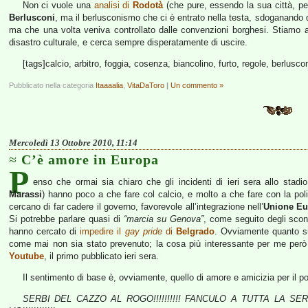
Non ci vuole una
analisi di
Rodotà
(che pure, essendo la sua città, per 
Berlusconi
, ma il berlusconismo che ci è entrato nella testa, sdoganando q
ma che una volta veniva controllato dalle convenzioni borghesi. Stiamo at
disastro culturale, e cerca sempre disperatamente di uscire.
[tags]calcio, arbitro, foggia, cosenza, biancolino, furto, regole, berluscon
Pubblicato nella categoria
Itaaaalia
,
VitaDaToro
|
Un commento »
Mercoledì 13 Ottobre 2010, 11:14
C’è amore in Europa
P
enso che ormai sia chiaro che gli incidenti di ieri sera allo stadi
Marassi
) hanno poco a che fare col calcio, e molto a che fare con la poli
cercano di far cadere il governo, favorevole all’integrazione nell’
Unione Eu
Si potrebbe parlare quasi di
“marcia su Genova”
, come seguito degli scont
hanno cercato di
impedire il
gay pride
di
Belgrado
. Ovviamente quanto su
come mai non sia stato prevenuto; la cosa più interessante per me però
Youtube
, il primo pubblicato ieri sera.
Il sentimento di base è, ovviamente, quello di amore e amicizia per il p
SERBI DEL CAZZO AL ROGO!!!!!!!!!! FANCULO A TUTTA LA 