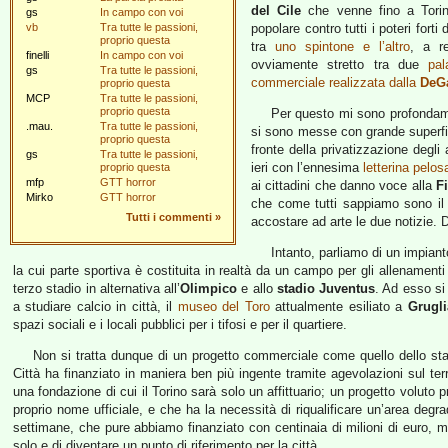
del Cile
che venne fino a Torino
gs
In campo con voi
vb
Tra tutte le passioni,
popolare contro tutti i poteri fort
proprio questa
tra
uno spintone e l’altro
, a r
finelli
In campo con voi
ovviamente stretto tra due
pa
gs
Tra tutte le passioni,
commerciale realizzata dalla
DeG
proprio questa
MCP
Tra tutte le passioni,
proprio questa
Per questo mi sono profondame
.mau.
Tra tutte le passioni,
si sono messe con grande superfici
proprio questa
fronte della privatizzazione degl
gs
Tra tutte le passioni,
ieri con l’ennesima
letterina pelos
proprio questa
mfp
GTT horror
ai cittadini che danno voce alla
Fi
Mirko
GTT horror
che come tutti sappiamo sono il 
Tutti i commenti
»
accostare ad arte le due notizie.
Intanto, parliamo di un impian
la cui parte sportiva è costituita in realtà da un campo per gli allenamenti
terzo stadio in alternativa all’
Olimpico
e allo
stadio Juventus
. Ad esso si
a studiare calcio in città, il
museo del Toro
attualmente esiliato a
Grugl
spazi sociali e i locali pubblici per i tifosi e per il quartiere.
Non si tratta dunque di un progetto commerciale come quello dello sta
Città ha finanziato in maniera ben più ingente tramite agevolazioni sul ter
una fondazione di cui il Torino sarà solo un affittuario; un progetto voluto p
proprio nome ufficiale, e che ha la necessità di riqualificare un’area degr
settimane, che pure abbiamo finanziato con centinaia di milioni di euro
solo e di diventare un punto di riferimento per la città.