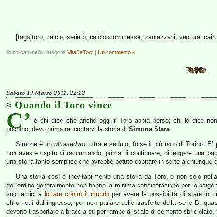
[tags]toro, calcio, serie b, calcioscommesse, tramezzani, ventura, cairo,
Pubblicato nella categoria
VitaDaToro
|
Un commento »
Sabato 19 Marzo 2011, 22:12
Quando il Toro vince
C’
è chi dice che anche oggi il Toro abbia perso; chi lo dice no
pochino, devo prima raccontarvi la storia di
Simone Stara
.
Simone è un
ultraseduto
; ultrà e seduto, forse il più noto di Torino. E
non aveste capito vi raccomando, prima di continuare, di leggere una pag
una storia tanto semplice che avrebbe potuto capitare in sorte a chiunque d
Una storia così è inevitabilmente una storia da Toro, e non solo nell
dell’ordine generalmente non hanno la minima considerazione per le esigen
suoi amici a
lottare contro il mondo
per avere la possibilità di stare in 
chilometri dall’ingresso; per non parlare delle trasferte della serie B, quasi
devono trasportare a braccia su per rampe di scale di cemento sbriciolato, n