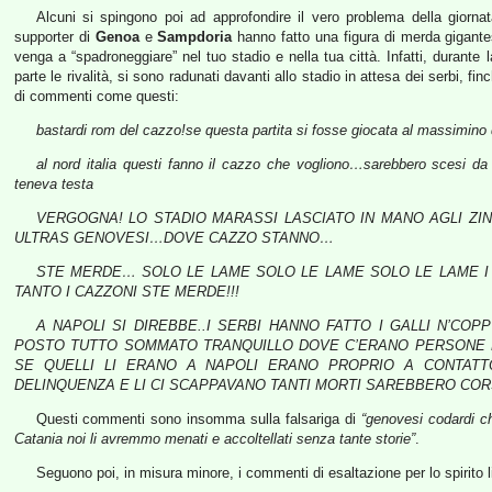
Alcuni si spingono poi ad approfondire il vero problema della giornata
supporter di
Genoa
e
Sampdoria
hanno fatto una figura di merda gigantes
venga a “spadroneggiare” nel tuo stadio e nella tua città. Infatti, durante
parte le rivalità, si sono radunati davanti allo stadio in attesa dei serbi, fin
di commenti come questi:
bastardi rom del cazzo!se questa partita si fosse giocata al massimino 
al nord italia questi fanno il cazzo che vogliono…sarebbero scesi d
teneva testa
VERGOGNA! LO STADIO MARASSI LASCIATO IN MANO AGLI ZI
ULTRAS GENOVESI…DOVE CAZZO STANNO…
STE MERDE… SOLO LE LAME SOLO LE LAME SOLO LE LAME I
TANTO I CAZZONI STE MERDE!!!
A NAPOLI SI DIREBBE..I SERBI HANNO FATTO I GALLI N’CO
POSTO TUTTO SOMMATO TRANQUILLO DOVE C’ERANO PERSONE P
SE QUELLI LI ERANO A NAPOLI ERANO PROPRIO A CONTATT
DELINQUENZA E LI CI SCAPPAVANO TANTI MORTI SAREBBERO CORS
Questi commenti sono insomma sulla falsariga di
“genovesi codardi ch
Catania noi li avremmo menati e accoltellati senza tante storie”
.
Seguono poi, in misura minore, i commenti di esaltazione per lo spirito lib