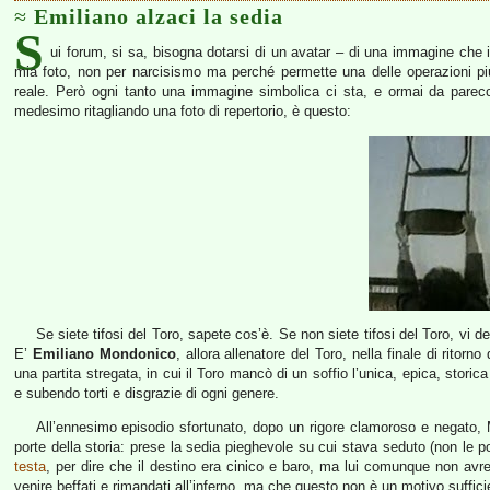
Emiliano alzaci la sedia
S
ui forum, si sa, bisogna dotarsi di un avatar – di una immagine che i
mia foto, non per narcisismo ma perché permette una delle operazioni più dif
reale. Però ogni tanto una immagine simbolica ci sta, e ormai da parec
medesimo ritagliando una foto di repertorio, è questo:
Se siete tifosi del Toro, sapete cos’è. Se non siete tifosi del Toro, vi 
E’
Emiliano Mondonico
, allora allenatore del Toro, nella finale di ritorno
una partita stregata, in cui il Toro mancò di un soffio l’unica, epica, stor
e subendo torti e disgrazie di ogni genere.
All’ennesimo episodio sfortunato, dopo un rigore clamoroso e negato, 
porte della storia: prese la sedia pieghevole su cui stava seduto (non le po
testa
, per dire che il destino era cinico e baro, ma lui comunque non avre
venire beffati e rimandati all’inferno, ma che questo non è un motivo suffic