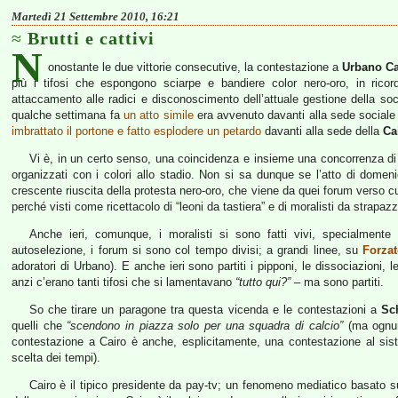
Martedì 21 Settembre 2010, 16:21
Brutti e cattivi
N
onostante le due vittorie consecutive, la contestazione a
Urbano Ca
più i tifosi che espongono sciarpe e bandiere color nero-oro, in ricor
attaccamento alle radici e disconoscimento dell’attuale gestione della s
qualche settimana fa
un atto simile
era avvenuto davanti alla sede sociale
imbrattato il portone e fatto esplodere un petardo
davanti alla sede della
Ca
Vi è, in un certo senso, una coincidenza e insieme una concorrenza di azi
organizzati con i colori allo stadio. Non si sa dunque se l’atto di dome
crescente riuscita della protesta nero-oro, che viene da quei forum verso cu
perché visti come ricettacolo di “leoni da tastiera” e di moralisti da strapazz
Anche ieri, comunque, i moralisti si sono fatti vivi, specialment
autoselezione, i forum si sono col tempo divisi; a grandi linee, su
Forza
adoratori di Urbano). E anche ieri sono partiti i pipponi, le dissociazioni,
anzi c’erano tanti tifosi che si lamentavano
“tutto qui?”
– ma sono partiti.
So che tirare un paragone tra questa vicenda e le contestazioni a
Sc
quelli che
“scendono in piazza solo per una squadra di calcio”
(ma ognuno
contestazione a Cairo è anche, esplicitamente, una contestazione al siste
scelta dei tempi).
Cairo è il tipico presidente da pay-tv; un fenomeno mediatico basato 