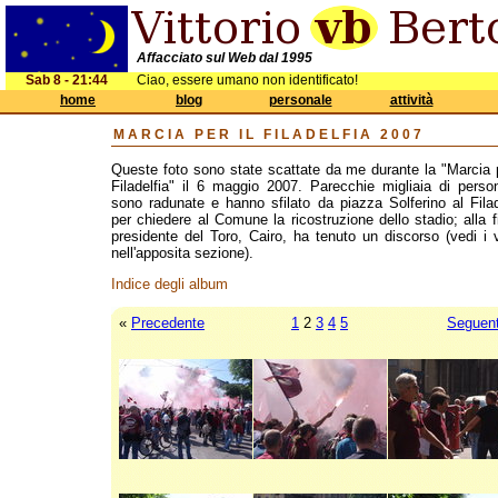
Affacciato sul Web dal 1995
Sab 8 - 21:44
Ciao, essere umano non identificato!
home
blog
personale
attività
MARCIA PER IL FILADELFIA 2007
Queste foto sono state scattate da me durante la "Marcia p
Filadelfia" il 6 maggio 2007. Parecchie migliaia di perso
sono radunate e hanno sfilato da piazza Solferino al Filad
per chiedere al Comune la ricostruzione dello stadio; alla fi
presidente del Toro, Cairo, ha tenuto un discorso (vedi i 
nell'apposita sezione).
Indice degli album
«
Precedente
1
2
3
4
5
Seguen