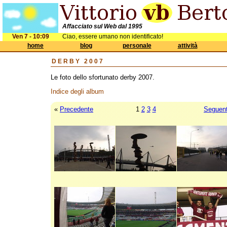
Affacciato sul Web dal 1995
Ven 7 - 10:09
Ciao, essere umano non identificato!
home
blog
personale
attività
DERBY 2007
Le foto dello sfortunato derby 2007.
Indice degli album
«
Precedente
1
2
3
4
Seguen