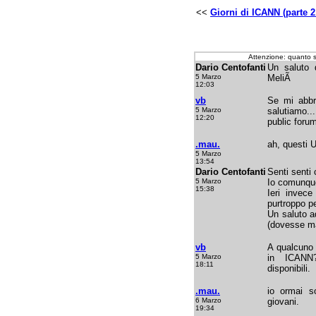
<<
Giorni di ICANN (parte 2
Attenzione: quanto 
Dario Centofanti
Un saluto d
5 Marzo
MeliÃ
12:03
vb
Se mi abbr
5 Marzo
salutiamo...
12:20
public forum
.mau.
ah, questi 
5 Marzo
13:54
Dario Centofanti
Senti senti 
5 Marzo
Io comunque
15:38
Ieri invec
purtroppo pe
Un saluto a
(dovesse ma
vb
A qualcuno 
5 Marzo
in ICANN?
18:11
disponibili.
.mau.
io ormai so
6 Marzo
giovani.
19:34