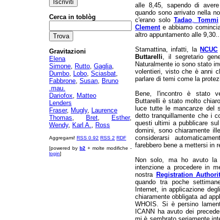
alle 8,45, sapendo di avere 
quando sono arrivato nella nos
Cerca in toblòg
c'erano solo
Tadao
,
Tommi
Clement
e abbiamo cominciat
altro appuntamento alle 9,30..
Stamattina, infatti, la
NCUC
Gravitazioni
Buttarelli
, il segretario ge
Elena
Naturalmente io sono stato inv
Simone
,
Rutto
,
Gaglia
,
volentieri, visto che è anni 
Dumbo
,
Lobo
,
Sciasbat
,
parlare di temi come la protez
Fabbrone
,
Susan
,
Bruno
.mau.
Bene, l'incontro è stato v
Dariofox
,
Matteo
Buttarelli è stato molto chia
Lenders
luce tutte le mancanze del s
Fraser
,
Mugly
,
Laurence
detto tranquillamente che i co
Thomas
,
Bret
,
Esther
,
questi ultimi a pubblicare sul
Wendy
,
Karl A.
,
Ross
domini, sono chiaramente ill
considerarsi automaticamen
Aggregami!
RSS 0.92
RSS 2
RDF
farebbero bene a mettersi in 
[powered by
b2
+ molte modifiche -
login
]
Non solo, ma ho avuto la 
intenzione a procedere in me
nostra
Registration Authori
quando tra poche settimane
Internet, in applicazione degl
chiaramente obbligata ad appli
WHOIS. Si è persino lament
ICANN ha avuto dei precedent
mi è sembrato seriamente inte