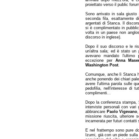
proiettato verso il public forum
Sono arrivato in sala giust
seconda fila, esattamente di
argentati di Stanca. Il discor
si è complimentato in pubblic
volta in un paese non anglos
discorso in inglese).
Dopo il suo discorso e le ri
un'altra sala; ed è stato un p
avevano mandato l'ultimo p
eccezione per
Anna Mase
Washington Post
.
Comunque, anche lì Stanca h
anche ponendo dei chiari pale
avere l'ultima parola sulle qu
pedofilia, nell'interesse di t
complimenti...
Dopo la conferenza stampa, S
interviste personali con vari 
abbrancare
Paolo Vigevano
,
missione riuscita, ulteriore 
incamerata per futuri contatti 
E nel frattempo sono pure do
Izumi, già con un piede sull