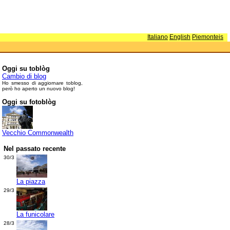
Italiano
English
Piemonteis
Oggi su toblòg
Cambio di blog
Ho smesso di aggiornare toblog,
però ho aperto un nuovo blog!
Oggi su fotoblòg
Vecchio Commonwealth
Nel passato recente
30/3
La piazza
29/3
La funicolare
28/3