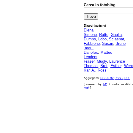
Cerca in fotoblòg
Gravitazioni
Elena
Simone
,
Rutto
,
Gaglia
,
Dumbo
,
Lobo
,
Sciasbat
,
Fabbrone
,
Susan
,
Bruno
.mau.
Dariofox
,
Matteo
Lenders
Fraser
,
Mugly
,
Laurence
Thomas
,
Bret
,
Esther
,
Wen
Karl A.
,
Ross
Aggregami!
RSS 0.92
RSS 2
RDF
[powered by
b2
+ molte modifich
login
]