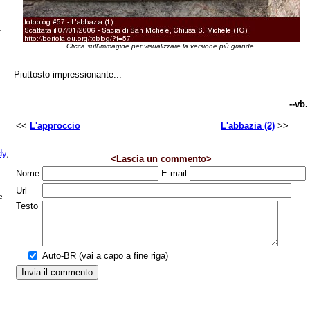
Clicca sull'immagine per visualizzare la versione più grande.
Piuttosto impressionante...
--vb.
<<
L'approccio
L'abbazia (2)
>>
dy
,
<Lascia un commento>
Nome
E-mail
Url
e -
Testo
Auto-BR (vai a capo a fine riga)