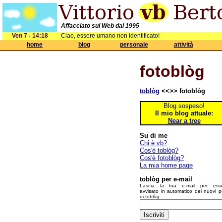
Affacciato sul Web dal 1995
Ven 7 - 14:18
Ciao, essere umano non identificato!
home
blog
personale
attività
fotoblòg
toblòg
<<>> fotoblòg
Blog sospeso!
Il mio blog attuale:
Near a tree
Su di me
Chi è vb?
Cos'è toblòg?
Cos'è fotoblòg?
La mia home page
toblòg per e-mail
Lascia la tua e-mail per ess
avvisato in automatico dei nuovi p
di toblòg.