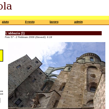
aiuto
il resto
lavoro
admin
L'abbazia (1)
Foto 57 - 2 Febbraio 2006 (Giovedì), 6:18
ere
ost