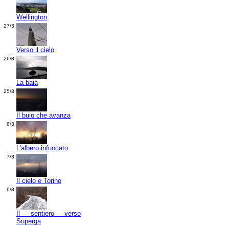
Wellington
27/3
Verso il cielo
26/3
La baia
25/3
Il buio che avanza
8/3
L'albero infuocato
7/3
Il cielo e Torino
6/3
Il sentiero verso
Superga