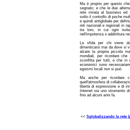
Ma è proprio per questo che,
segnato; e che le due altern
rete mirata al business ed 
sotto il controllo di poche mu
e quindi antiglobale per defin
reti nazionali e regionali in 
tra loro, in cui ogni isola 
nell'impotenza o addirittura ne
La sfida per chi viene dall
dimenticarsi mai da dove si v
alzare la propria piccola ma
mondiali, per ricordare che
sconfitta per tutti, e che in 
economici sono necessariamen
egoismi locali non si può.
Ma anche per ricordare che
quell'atmosfera di collaborazi
libertà di espressione e di 
Internet sia uno strumento di
fino ad alcuni anni fa.
<<
Sglobalizzando la rete (p