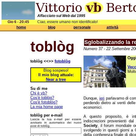
Affacciato sul Web dal 1995
Gio 6 - 20:45
Ciao, essere umano non identificato!
home
blog
personale
attività
toblòg
Sglobalizzando la ret
Numero 37 - 22 Settembre 200
Oggi
toblòg <<>>
fotoblòg
Vec
Blog sospeso!
Molt
Il mio blog attuale:
Near a tree
Su di me
Chi è vb?
Cos'è toblòg?
Dunque,
ieri
parlavamo di come 
Cos'è fotoblòg?
perdendo dietro ai venti delle
La mia home page
economici.
toblòg per e-mail
A questo proposito, è int
Lascia la tua e-mail per essere
indiscrezioni provenienti dal
avvisato in automatico dei nuovi
Society
, il forum mondiale o
post di toblòg.
svolgendo in questi giorni a G
della conferenza finale di dic