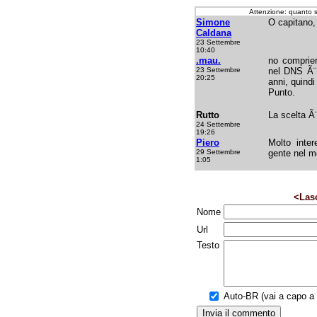
Attenzione: quanto 
Simone
O capitano,
Caldana
23 Settembre
10:40
.mau.
no comprien
23 Settembre
nel DNS Ã¨
20:25
anni, quindi
Punto.
Rutto
La scelta Ã
24 Settembre
19:26
Piero
Molto inter
29 Settembre
gente nel m
1:05
<Las
Nome
Url
Testo
Auto-BR (vai a capo a f