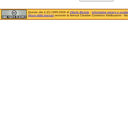
Questo sito è (C) 1995-2026 di
Vittorio Bertola
-
Informativa privacy e cooki
Alcuni diritti riservati
secondo la licenza Creative Commons Attribuzione - No