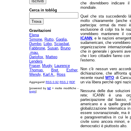
che dovrebbero indicare il 
mondiale.
Cerca in toblòg
Quel che sta succedendo là d
molto chiaramente (anche s
partecipa: ormai da mesi è
esclusione di colpi tra le na
Gravitazioni
vorrebbero mantenere il con
Elena
ICANN
, e le nazioni emergent
Simone
,
Rutto
,
Gaglia
,
sudamericani, che vorrebbero 
Dumbo
,
Lobo
,
Sciasbat
,
organizzazione internazion
Fabbrone
,
Susan
,
Bruno
che in generale i governi ave
.mau.
che i loro cittadini fanno co
Dariofox
,
Matteo
l'esterno.
Lenders
Fraser
,
Mugly
,
Laurence
Non c'è nessun vero accordo
Thomas
,
Bret
,
Esther
,
dichiarazione, che affronta 
Wendy
,
Karl A.
,
Ross
recente round
WTO
di Cancun
un via libera perchè ogni nazi
Aggregami!
RSS 0.92
RSS 2
RDF
[powered by
b2
+ molte modifiche -
Nessuna delle due soluzioni 
login
]
rete; ICANN è una organ
partecipazione dal basso,
americano e a quelle grandi
globalizzazione telematica in
essere sovranazionale, ma è 
e paragovernativa in cui le p
civile sono ancora minori, e
democratici è piuttosto alto.