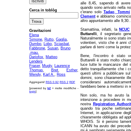
alle 8,45, sapendo di avere 
quando sono arrivato nella nos
Cerca in toblòg
c'erano solo
Tadao
,
Tommi
Clement
e abbiamo cominciat
altro appuntamento alle 9,30..
Stamattina, infatti, la
NCUC
Gravitazioni
Buttarelli
, il segretario ge
Elena
Naturalmente io sono stato inv
Simone
,
Rutto
,
Gaglia
,
volentieri, visto che è anni 
Dumbo
,
Lobo
,
Sciasbat
,
parlare di temi come la protez
Fabbrone
,
Susan
,
Bruno
.mau.
Bene, l'incontro è stato v
Dariofox
,
Matteo
Buttarelli è stato molto chia
Lenders
luce tutte le mancanze del s
Fraser
,
Mugly
,
Laurence
detto tranquillamente che i co
Thomas
,
Bret
,
Esther
,
questi ultimi a pubblicare sul
Wendy
,
Karl A.
,
Ross
domini, sono chiaramente ill
considerarsi automaticamen
Aggregami!
RSS 0.92
RSS 2
RDF
farebbero bene a mettersi in 
[powered by
b2
+ molte modifiche -
login
]
Non solo, ma ho avuto la 
intenzione a procedere in me
nostra
Registration Authori
quando tra poche settimane
Internet, in applicazione degl
chiaramente obbligata ad appli
WHOIS. Si è persino lament
ICANN ha avuto dei precedent
mi è sembrato seriamente inte