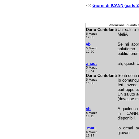
<<
Giorni di ICANN (parte 2
Attenzione: quanto 
Dario Centofanti
Un saluto d
5 Marzo
MeliÃ
12:03
vb
Se mi abbr
5 Marzo
salutiamo...
12:20
public forum
.mau.
ah, questi 
5 Marzo
13:54
Dario Centofanti
Senti senti 
5 Marzo
Io comunque
15:38
Ieri invec
purtroppo pe
Un saluto a
(dovesse ma
vb
A qualcuno 
5 Marzo
in ICANN?
18:11
disponibili.
.mau.
io ormai so
6 Marzo
giovani.
19:34