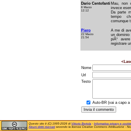
Dario Centofanti
Mau, non c
8 Marzo
invece ese
12:12
Da parte mi
tempo ch
comunque tr
Piero
A me di ave
22 Marzo
un dominio 
21:54
piÃ¹ avere
registrare u
<Las
Nome
Url
Testo
Auto-BR (vai a capo a f
Questo sito è (C) 1995-2026 di
Vittorio Bertola
-
Informativa privacy e cooki
Alcuni diritti riservati
secondo la licenza Creative Commons Attribuzione - No