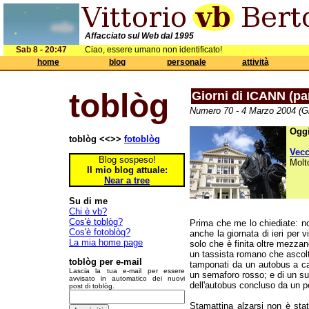
Affacciato sul Web dal 1995
Sab 8 - 20:47
Ciao, essere umano non identificato!
home
blog
personale
attività
toblòg
Giorni di ICANN (par
Numero 70 - 4 Marzo 2004 (Gi
Oggi
toblòg <<>>
fotoblòg
Vec
Blog sospeso!
Molt
Il mio blog attuale:
Near a tree
Su di me
Chi è vb?
Cos'è toblòg?
Prima che me lo chiediate: no
Cos'è fotoblòg?
anche la giornata di ieri per 
La mia home page
solo che è finita oltre mezza
un tassista romano che ascol
toblòg per e-mail
tamponati da un autobus a cau
Lascia la tua e-mail per essere
un semaforo rosso; e di un suss
avvisato in automatico dei nuovi
dell'autobus concluso da un p
post di toblòg.
Stamattina alzarsi non è sta