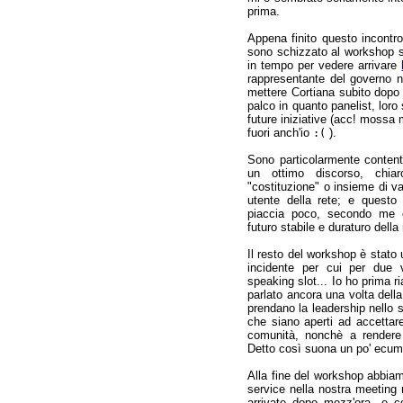
prima.
Appena finito questo incontro
sono schizzato al workshop 
in tempo per vedere arrivare
rappresentante del governo n
mettere Cortiana subito dop
palco in quanto panelist, loro
future iniziative (acc! mossa 
fuori anch'io
).
:(
Sono particolarmente content
un ottimo discorso, chia
"costituzione" o insieme di val
utente della rete; e quest
piaccia poco, secondo me è
futuro stabile e duraturo della 
Il resto del workshop è stato 
incidente per cui per due
speaking slot... Io ho prima r
parlato ancora una volta del
prendano la leadership nello s
che siano aperti ad accettar
comunità, nonchè a rendere 
Detto così suona un po' ecum
Alla fine del workshop abbia
service nella nostra meeting
arrivate dopo mezz'ora, e 