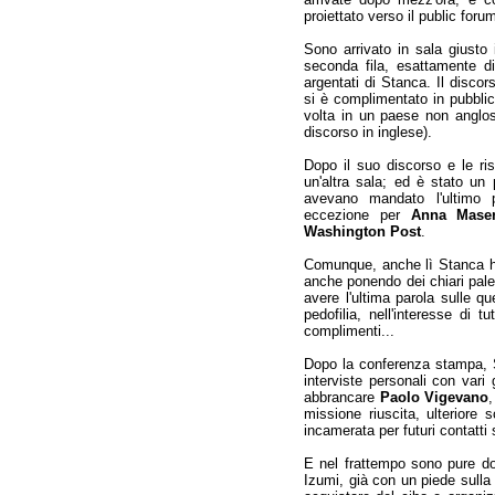
proiettato verso il public forum
Sono arrivato in sala giust
seconda fila, esattamente di
argentati di Stanca. Il discor
si è complimentato in pubblic
volta in un paese non anglos
discorso in inglese).
Dopo il suo discorso e le ri
un'altra sala; ed è stato un p
avevano mandato l'ultimo p
eccezione per
Anna Mase
Washington Post
.
Comunque, anche lì Stanca h
anche ponendo dei chiari pale
avere l'ultima parola sulle qu
pedofilia, nell'interesse di t
complimenti...
Dopo la conferenza stampa, S
interviste personali con vari 
abbrancare
Paolo Vigevano
,
missione riuscita, ulteriore 
incamerata per futuri contatti 
E nel frattempo sono pure do
Izumi, già con un piede sull