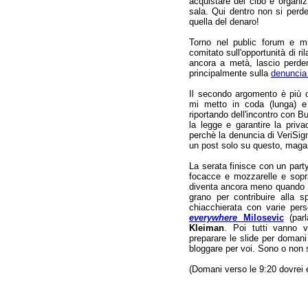
acquistare del cibo e organiz
sala. Qui dentro non si perd
quella del denaro!
Torno nel public forum e m
comitato sull'opportunità di 
ancora a metà, lascio perder
principalmente sulla
denuncia
Il secondo argomento è più c
mi metto in coda (lunga) e 
riportando dell'incontro con Bu
la legge e garantire la priv
perchè la denuncia di VeriSign 
un post solo su questo, magar
La serata finisce con un part
focacce e mozzarelle e sopra
diventa ancora meno quando Iz
grano per contribuire alla 
chiacchierata con varie per
everywhere
Milosevic
(parl
Kleiman
. Poi tutti vanno 
preparare le slide per domani
bloggare per voi. Sono o non
(Domani verso le 9:20 dovrei