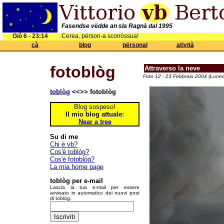
Fasendse vëdde an sla Ragnà dal 1995
Giò 6 - 23:14
Cerea, përson-a sconòssua!
cà
blog
përsonal
atività
fotoblòg
Attraverso la neve
Foto 12 - 23 Febbraio 2004 (Luned
toblòg
<<>> fotoblòg
Blog sospeso!
Il mio blog attuale:
Near a tree
Su di me
Chi è vb?
Cos'è toblòg?
Cos'è fotoblòg?
La mia home page
toblòg per e-mail
Lascia la tua e-mail per essere
avvisato in automatico dei nuovi post
di toblòg.