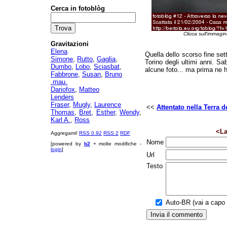
Cerca in fotoblòg
Clicca sull'immagin
Gravitazioni
Elena
Quella dello scorso fine se
Simone
,
Rutto
,
Gaglia
,
Torino degli ultimi anni. S
Dumbo
,
Lobo
,
Sciasbat
,
alcune foto... ma prima ne h
Fabbrone
,
Susan
,
Bruno
.mau.
Dariofox
,
Matteo
Lenders
Fraser
,
Mugly
,
Laurence
<<
Attentato nella Terra d
Thomas
,
Bret
,
Esther
,
Wendy
,
Karl A.
,
Ross
<La
Aggregami!
RSS 0.92
RSS 2
RDF
Nome
[powered by
b2
+ molte modifiche -
login
]
Url
Testo
Auto-BR (vai a capo a