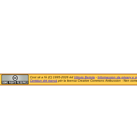
Cost sit a l'è (C) 1995-2026 ëd
Vittorio Bertola
-
Informassion sla privacy e si
Certidun drit riservà
për la licensa Creative Commons Atribussion - Nen comer