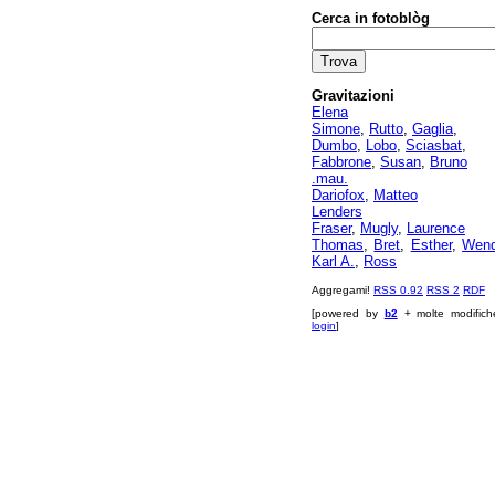
Cerca in fotoblòg
Gravitazioni
Elena
Simone
,
Rutto
,
Gaglia
,
Dumbo
,
Lobo
,
Sciasbat
,
Fabbrone
,
Susan
,
Bruno
.mau.
Dariofox
,
Matteo
Lenders
Fraser
,
Mugly
,
Laurence
Thomas
,
Bret
,
Esther
,
Wen
Karl A.
,
Ross
Aggregami!
RSS 0.92
RSS 2
RDF
[powered by
b2
+ molte modifich
login
]