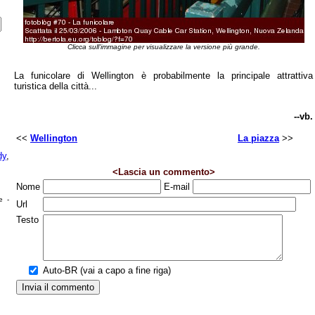
Clicca sull'immagine per visualizzare la versione più grande.
La funicolare di Wellington è probabilmente la principale attrattiva
turistica della città...
--vb.
<<
Wellington
La piazza
>>
dy
,
<Lascia un commento>
Nome
E-mail
e -
Url
Testo
Auto-BR (vai a capo a fine riga)