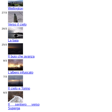
Wellington
27/3
Verso il cielo
26/3
La baia
25/3
Il buio che avanza
8/3
L'albero infuocato
7/3
Il cielo e Torino
6/3
Il sentiero verso
Superga