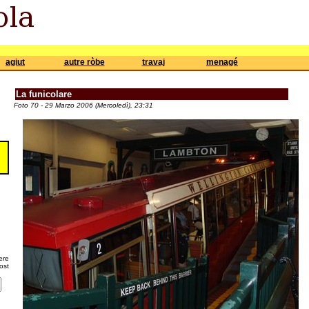
agiut
autre ròbe
travaj
menagé
La funicolare
Foto 70 - 29 Marzo 2006 (Mercoledì), 23:31
ere
ost