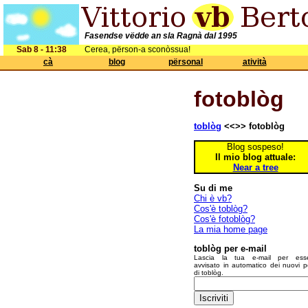
Fasendse vëdde an sla Ragnà dal 1995
Sab 8 - 11:38
Cerea, përson-a sconòssua!
cà
blog
përsonal
atività
fotoblòg
toblòg
<<>> fotoblòg
Blog sospeso!
Il mio blog attuale:
Near a tree
Su di me
Chi è vb?
Cos'è toblòg?
Cos'è fotoblòg?
La mia home page
toblòg per e-mail
Lascia la tua e-mail per ess
avvisato in automatico dei nuovi p
di toblòg.