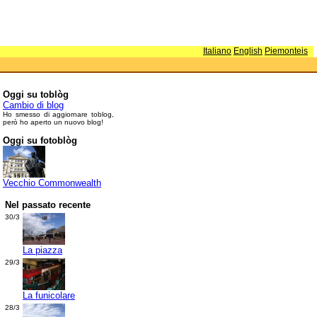
Italiano
English
Piemonteis
Oggi su toblòg
Cambio di blog
Ho smesso di aggiornare toblog,
però ho aperto un nuovo blog!
Oggi su fotoblòg
Vecchio Commonwealth
Nel passato recente
30/3
La piazza
29/3
La funicolare
28/3