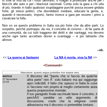
lo stile di vita da cui i rifiuti derivano, o magari a protestare anche per i
blocchi alle auto e per i blackout nazionali. Conta solo la gara a chi urla
di più, tirando in ballo qualsiasi stupidaggine purchè possa essere gridata
forte; gli stessi politici, che dovrebbero mediare, educare la gente, e,
quando è necessario, imporsi, fanno invece a gara per essere i primi a
cavalcare la folla.
Non so se questo problema in Italia sia più forte che da altre parti. Lo
sospetto, perchè purtroppo, da noi, il concetto di civismo – di far parte di
una comunità, da cui tutti traggono dei diritti e dei vantaggi, ma devono
anche ogni tanto accettare doveri e svantaggi – è più latitante che
altrove.
--vb.
<<
La guerra ai fantasmi
La NA è morta, viva la NA
>>
<Commenti>
Attenzione: quanto segue potrebbe non essere vero.
enrico
Il discorso del "basta che si faccia da qualche
27 Novembre
altra parte" non Ã¨ solo italiano ma qui raggiunge
22:03
apici indicibili; il fatto che spesso in Italia le cose
si facciano non proprio al meglio certamente aiuta
questa propensione mentale.
Il tuo paragrafo finale racchiude bene il concetto, il
perchÃ© sarebbe un utile argomento di
discussione, credo che la religione centri
abbastanza ma il discorso ci porterebbe lontano.