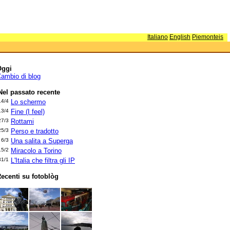
Italiano
English
Piemonteis
Oggi
ambio di blog
Nel passato recente
14/4
Lo schermo
13/4
Fine (I feel)
27/3
Rottami
25/3
Perso e tradotto
6/3
Una salita a Superga
15/2
Miracolo a Torino
31/1
L'Italia che filtra gli IP
ecenti su fotoblòg