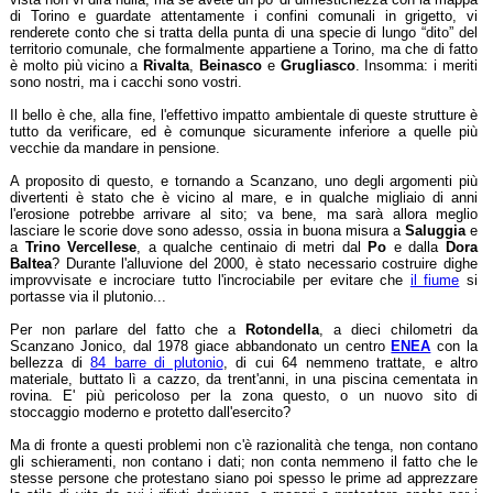
di Torino e guardate attentamente i confini comunali in grigetto, vi
renderete conto che si tratta della punta di una specie di lungo “dito” del
territorio comunale, che formalmente appartiene a Torino, ma che di fatto
è molto più vicino a
Rivalta
,
Beinasco
e
Grugliasco
. Insomma: i meriti
sono nostri, ma i cacchi sono vostri.
Il bello è che, alla fine, l'effettivo impatto ambientale di queste strutture è
tutto da verificare, ed è comunque sicuramente inferiore a quelle più
vecchie da mandare in pensione.
A proposito di questo, e tornando a Scanzano, uno degli argomenti più
divertenti è stato che è vicino al mare, e in qualche migliaio di anni
l'erosione potrebbe arrivare al sito; va bene, ma sarà allora meglio
lasciare le scorie dove sono adesso, ossia in buona misura a
Saluggia
e
a
Trino Vercellese
, a qualche centinaio di metri dal
Po
e dalla
Dora
Baltea
? Durante l'alluvione del 2000, è stato necessario costruire dighe
improvvisate e incrociare tutto l'incrociabile per evitare che
il fiume
si
portasse via il plutonio...
Per non parlare del fatto che a
Rotondella
, a dieci chilometri da
Scanzano Jonico, dal 1978 giace abbandonato un centro
ENEA
con la
bellezza di
84 barre di plutonio
, di cui 64 nemmeno trattate, e altro
materiale, buttato lì a cazzo, da trent'anni, in una piscina cementata in
rovina. E' più pericoloso per la zona questo, o un nuovo sito di
stoccaggio moderno e protetto dall'esercito?
Ma di fronte a questi problemi non c'è razionalità che tenga, non contano
gli schieramenti, non contano i dati; non conta nemmeno il fatto che le
stesse persone che protestano siano poi spesso le prime ad apprezzare