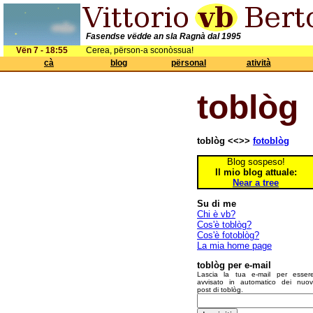
Fasendse vëdde an sla Ragnà dal 1995
Vën 7 - 18:55
Cerea, përson-a sconòssua!
cà
blog
përsonal
atività
toblòg
toblòg <<>>
fotoblòg
Blog sospeso!
Il mio blog attuale:
Near a tree
Su di me
Chi è vb?
Cos'è toblòg?
Cos'è fotoblòg?
La mia home page
toblòg per e-mail
Lascia la tua e-mail per esser
avvisato in automatico dei nuov
post di toblòg.