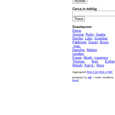
Cerca in toblòg
Gravitazioni
Elena
Simone
,
Rutto
,
Gaglia
,
Dumbo
,
Lobo
,
Sciasbat
,
Fabbrone
,
Susan
,
Bruno
.mau.
Dariofox
,
Matteo
Lenders
Fraser
,
Mugly
,
Laurence
Thomas
,
Bret
,
Esther
Wendy
,
Karl A.
,
Ross
Aggregami!
RSS 0.92
RSS 2
RDF
[powered by
b2
+ molte modifiche 
login
]