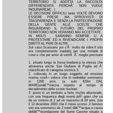
TERRITORIO SI ADOTTA LA RACCOLTA
DIFFERENZIATA PERCHÃ¨ NON VUOLE
INQUINAREâ€¦.. )
LE DECISIONI DIFFICILI tante VOLTE DEVONO
ESSERE PRESE ,MA SPROVVISTI DI
TRASPARENZA E SENZA LA PARTECIPAZIONE
DELLA GENTE ALLE SCELTE CHE
RIGUARDANO IL FUTURO DEL PROPRIO
TERRITORIO NON VERANNO MAI ACCETTATE.
IN MOLTI , SARANNO SEMPRE LI A
PROTESTARE ED A RIVENDICARE I PROPRI
DIRITTI AL PARI DI ALTRI....
Sul caso Scanzano poi c'Ã¨ molto da ridire.Il sito
era completamente inadatto per una miriade di
cose e che per amor di veritÃ Ã¨ meglio precisare
:
1. situato lungo la fossa bradanica la stessa che
attraversa anche San Giuliano di Puglia ed Ã¨
classificato di categoria sismica 3,
2. collocato in un luogo soggetto ad erosione
marina cosÃ¬ veloce che lo vedrebbe sommerso
in 1200 anni, (a solo 420m DAL
MARE)unâ€™inerzia rispetto al tempo di
decadimento delle scorie nucleari.
3. posto in un territorio a forte rischio alluvionale,
con una frequenza degli eventi piÃ¹ gravi che va
da un minimo di 2 ad un massimo di 24 anni, (sia
il 12 dicembre 2003 che il mese scorso ,il famoso
sito era sommerso da 2 metri dâ€™acqua a causa
dellâ€™esondazione del fiume Cavone situato a