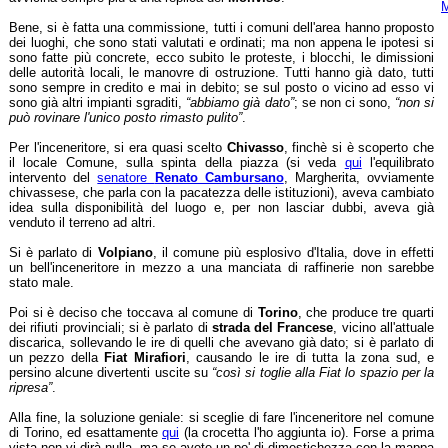
M
Bene, si è fatta una commissione, tutti i comuni dell'area hanno proposto
dei luoghi, che sono stati valutati e ordinati; ma non appena le ipotesi si
sono fatte più concrete, ecco subito le proteste, i blocchi, le dimissioni
delle autorità locali, le manovre di ostruzione. Tutti hanno già dato, tutti
sono sempre in credito e mai in debito; se sul posto o vicino ad esso vi
sono già altri impianti sgraditi,
“abbiamo già dato”
; se non ci sono,
“non si
può rovinare l'unico posto rimasto pulito”
.
Per l'inceneritore, si era quasi scelto
Chivasso
, finchè si è scoperto che
il locale Comune, sulla spinta della piazza (si veda
qui
l'equilibrato
intervento del
senatore
Renato Cambursano
, Margherita, ovviamente
chivassese, che parla con la pacatezza delle istituzioni), aveva cambiato
idea sulla disponibilità del luogo e, per non lasciar dubbi, aveva già
venduto il terreno ad altri.
Si è parlato di
Volpiano
, il comune più esplosivo d'Italia, dove in effetti
un bell'inceneritore in mezzo a una manciata di raffinerie non sarebbe
stato male.
Poi si è deciso che toccava al comune di
Torino
, che produce tre quarti
dei rifiuti provinciali; si è parlato di
strada del Francese
, vicino all'attuale
discarica, sollevando le ire di quelli che avevano già dato; si è parlato di
un pezzo della
Fiat Mirafiori
, causando le ire di tutta la zona sud, e
persino alcune divertenti uscite su
“così si toglie alla Fiat lo spazio per la
ripresa”
.
Alla fine, la soluzione geniale: si sceglie di fare l'inceneritore nel comune
di Torino, ed esattamente
qui
(la crocetta l'ho aggiunta io). Forse a prima
vista non vi dirà nulla, ma se avete un po' di dimestichezza con la mappa