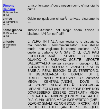
Simone
Enrico: lontano la' dove nessun uomo e' mai giunto
Caldana
prima.
28 Novembre
16:51
enrico
Oddio no qualcuno ci sarÃ arrivato sicuramente
29 Novembre
;-)
16:38
name gianca
10dic2003-stanco del blog? spero finisca il
10 Dicembre
blackout. UN fan ce l'hai!!
22:51
antonio
E' VERO, IN ITALIA non vogliamo le discariche,
16 Febbraio
ma neanche i termovalorizzatori;. Allo stesso
18:08
modo, non vogliamo le centrali nucleari, nÃ©
quelle a carbone O A GAS O LE CENTRALI
EOLICHEâ€¦.SARÃ SEMPRE COSI FIN
QUANDO CI SARANNO SCELTE IMPOSTE
DALLâ€™ALTO senza cercare il dialogo . LE
SOLUZIONI DA ADOTTARE VANNO PRESE IN
BASE AI REALI BISOGNI DI UN TERRITORIO,
IN UGUAGLIANZA DI DOVERI DI E
DIRITTI....INVECE MOLTO SPESSO SI edificano
MEGA CENTRALI-(ANCHE DOVE IL
FABISOGNO ENERGETICO Ã¨ BASSO)MEGA
IMPIANTI EOLICI (ANCHE SU ZONE DOVE NON
DOVREBBERO ESSERE COSTRUITI) MEGA
CENTRALI A CARBONE,(CONTRO LA SALUTE
DI ALCUNI) ,ULTRA-MEGA INCENERITORI(CHE ,
DEVONO SMALTIRE NON SOLO I PROPRI ,MA I
RIFIUTI DI TUTTI ,ANCHE SE IN QUEL