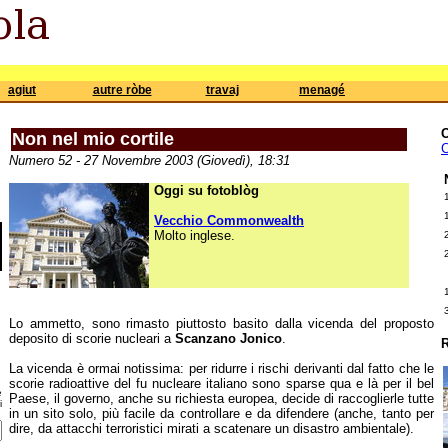
agiut
autre ròbe
travaj
menagé
Non nel mio cortile
C
Numero 52 - 27 Novembre 2003 (Giovedì), 18:31
Oggi su fotoblòg
Vecchio Commonwealth
Molto inglese.
Lo ammetto, sono rimasto piuttosto basito dalla vicenda del proposto
deposito di scorie nucleari a
Scanzano Jonico
.
R
La vicenda è ormai notissima: per ridurre i rischi derivanti dal fatto che le
scorie radioattive del fu nucleare italiano sono sparse qua e là per il bel
e
Paese, il governo, anche su richiesta europea, decide di raccoglierle tutte
i
in un sito solo, più facile da controllare e da difendere (anche, tanto per
dire, da attacchi terroristici mirati a scatenare un disastro ambientale).