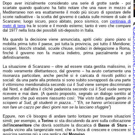
Dopo aver inizialmente considerato una serie di grotte sarde - poi
scartate quando qualcuno ha fatto notare che una nave in mezzo al
Mediterraneo non era esattamente il modo più sicuro di spostare delle
scorie radioattive - la scelta del governo è caduta sulle miniere di sale di
Scanzano; luogo sicuro, poco abitato, poco sismico, con
centinaia di
A
metri di terra
tra le scorie e il mondo esterno; tanto è vero che compare
A
dal 1977 nella lista dei possibili siti-deposito in Italia.
M
F
Ma quando la decisione viene annunciata, apriti cielo: piano piano si
G
mobilita prima tutto il paese, poi tutta la provincia, poi tutto il Meridione;
D
scioperi, blocchi stradali, scuole chiuse, sindaci in delegazione a Roma,
N
finchè il governo non fa marcia indietro, prima parzialmente e poi
O
definitivamente.
S
A
La situazione di Scanzano – oltre ad essere stata gestita malissimo, in
L
modo veramente dilettantesco, dal governo – ha avuto certamente una
,
D
risonanza particolare, anche perchè si è caricata di risvolti politici e
O
sociali: da una parte alla protesta si sono subito sovrapposti da una parte
S
il vittimismo meridionalista secondo cui il Sud viene sempre discriminato
A
dal Nord, e dall'altra il clichè padanista secondo cui il Sud vuole sempre
-
M
ricevere e mai dare. (A questo proposito, segnalo un dialogo sentito al
F
semaforo che può essere riassunto così:
“Hai visto tutta quella gente in
G
sciopero al Sud, gli studenti in piazza...” “Eh, se hanno un'occasione di
D
non fare un cazzo per dieci giorni non se la lasciano sfuggire”
)
N
O
Eppure, non c'è bisogno di andare tanto lontano per trovare situazioni
S
simili; per esempio, a
Torino
si sta discutendo da anni sulla collocazione
A
dell'
inceneritore
che dovrà sostituire la discarica di
Basse di Stura
–
L
quella vicino alla tangenziale nord, che a forza di crescere e crescere si
G
avvicina sempre più a una replica del
Monviso
.