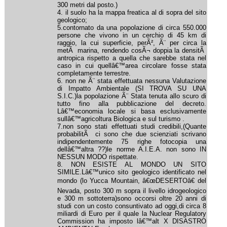
300 metri dal posto.)
4. il suolo ha la mappa freatica al di sopra del sito
geologico;
5.contornato da una popolazione di circa 550.000
persone che vivono in un cerchio di 45 km di
raggio, la cui superficie, perÃ², Ã¨ per circa la
metÃ marina, rendendo cosÃ¬ doppia la densitÃ
antropica rispetto a quella che sarebbe stata nel
caso in cui quellâ€™area circolare fosse stata
completamente terrestre.
6. non ne Ã¨ stata effettuata nessuna Valutazione
di Impatto Ambientale (SI TROVA SU UNA
S.I.C.)la popolazione Ã¨ Stata tenuta allo scuro di
tutto fino alla pubblicazione del decreto.
Lâ€™economia locale si basa esclusivamente
sullâ€™agricoltura Biologica e sul turismo .
7.non sono stati effettuati studi credibili,(Quante
probabilitÃ ci sono che due scienziati scrivano
indipendentemente 75 righe fotocopia una
dellâ€™altra ??)le norme A.I.E.A. non sono IN
NESSUN MODO rispettate.
8. NON ESISTE AL MONDO UN SITO
SIMILE.Lâ€™unico sito geologico identificato nel
mondo (lo Yucca Mountain, â€œDESERTOâ€ del
Nevada, posto 300 m sopra il livello idrogeologico
e 300 m sottoterra)sono occorsi oltre 20 anni di
studi con un costo consuntivato ad oggi,di circa 8
miliardi di Euro per il quale la Nuclear Regulatory
Commission ha imposto lâ€™alt X DISASTRO