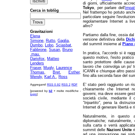
di giorni, ufficialmente accr
Tokyo
, per parlare dell'
impat
Cerca in toblòg
Nel frattempo ho potuto anche 
particolare seguire l'evoluzi
regolamentare Internet a live
altro?
Gravitazioni
Partiamo dalla fine, ossia dal
Elena
versione definitiva della
Dich
Simone
,
Rutto
,
Gaglia
,
del summit insieme al
Piano 
Dumbo
,
Lobo
,
Sciasbat
,
Fabbrone
,
Susan
,
Bruno
In pratica, l'accordo si è rag
.mau.
questo motivo, l'esito pratico
Dariofox
,
Matteo
santo protettore delle cause 
Lenders
lavoro che coinvolga un po' tu
Fraser
,
Mugly
,
Laurence
ICANN e chiunque altro passi 
Thomas
,
Bret
,
Esther
,
fino alla seconda fase del su
Wendy
,
Karl A.
,
Ross
E' stato però raggiunto un ri
Aggregami!
RSS 0.92
RSS 2
RDF
chiaramente che Internet n
[powered by
b2
+ molte modifiche -
governi, ma deve essere gestit
login
]
società civile, mediante il
"tripartito"
, pena la distruzi
Internet di generare libertà e 
Naturalmente, in questo
diplomatiche; naturalmente,
sulla carta o verrà applica
summit delle
Nazioni Unite
r
ad una innovazione nei sis