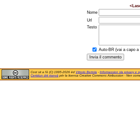
<Las
Nome
Url
Testo
Auto-BR (vai a capo a f
Cost sit a l'è (C) 1995-2026 ëd
Vittorio Bertola
-
Informassion sla privacy e si
Certidun drit riservà
për la licensa Creative Commons Atribussion - Nen comer