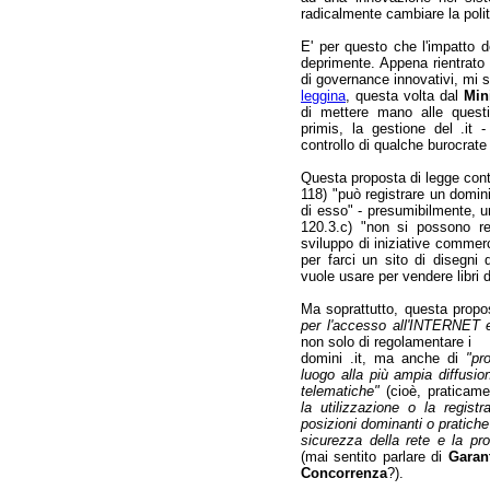
radicalmente cambiare la polit
E' per questo che l'impatto de
deprimente. Appena rientrato 
di governance innovativi, mi so
leggina
, questa volta dal
Mini
di mettere mano alle questi
primis, la gestione del .it -
controllo di qualche burocrate
Questa proposta di legge conti
118) "può registrare un domini
di esso" - presumibilmente, un
120.3.c) "non si possono re
sviluppo di iniziative commerc
per farci un sito di disegni
vuole usare per vendere libri d
Ma soprattutto, questa propo
per l'accesso all'INTERNET e 
non solo di regolamentare i
domini .it, ma anche di
"pr
luogo alla più ampia diffusio
telematiche"
(cioè, praticame
la utilizzazione o la regis
posizioni dominanti o pratiche
sicurezza della rete e la pro
(mai sentito parlare di
Garan
Concorrenza
?).