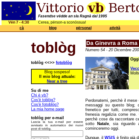
Fasendse vëdde an sla Ragnà dal 1995
Vën 7 - 4:30
Cerea, përson-a sconòssua!
cà
blog
përsonal
atività
toblòg
Da Ginevra a Roma
Numero 54 - 20 Dicembre 200
Oggi
toblòg <<>>
fotoblòg
Vec
Blog sospeso!
Molt
Il mio blog attuale:
Near a tree
Su di me
Chi è vb?
Cos'è toblòg?
Perdonatemi, perchè il mese d
Cos'è fotoblòg?
messaggi su questo blog; d
La mia home page
frenetico per tutti, compres
frenesia regalizia come me. 
toblòg per e-mail
perchè cose da raccontare ce
Lascia la tua e-mail per essere
sotto
Natale
, sia riguardo
avvisato in automatico dei nuovi
cominceremo oggi.
post di toblòg.
Dunque, il
WSIS
è finito già 