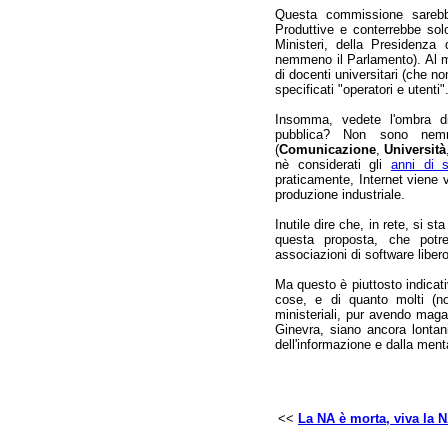
Questa commissione sarebbe
Produttive e conterrebbe sol
Ministeri, della Presidenza
nemmeno il Parlamento). Al m
di docenti universitari (che n
specificati "operatori e utenti"
Insomma, vedete l'ombra di
pubblica? Non sono nemmen
(
Comunicazione
,
Università
nè considerati gli
anni di s
praticamente, Internet viene
produzione industriale.
Inutile dire che, in rete, si 
questa proposta, che pot
associazioni di software libero
Ma questo è piuttosto indicati
cose, e di quanto molti (non
ministeriali, pur avendo magar
Ginevra, siano ancora lontan
dell'informazione e dalla ment
<<
La NA è morta, viva la 