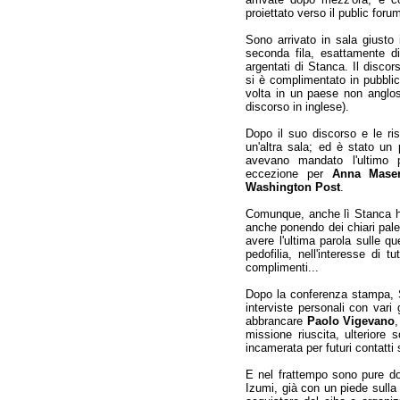
proiettato verso il public forum
Sono arrivato in sala giust
seconda fila, esattamente di
argentati di Stanca. Il discor
si è complimentato in pubblic
volta in un paese non anglos
discorso in inglese).
Dopo il suo discorso e le ri
un'altra sala; ed è stato un p
avevano mandato l'ultimo p
eccezione per
Anna Mase
Washington Post
.
Comunque, anche lì Stanca h
anche ponendo dei chiari pale
avere l'ultima parola sulle qu
pedofilia, nell'interesse di t
complimenti...
Dopo la conferenza stampa, S
interviste personali con vari 
abbrancare
Paolo Vigevano
,
missione riuscita, ulteriore 
incamerata per futuri contatti 
E nel frattempo sono pure do
Izumi, già con un piede sull