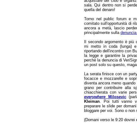
acquistare del cibo e organiz
sala. Qui dentro non si perd
quella del denaro!
Torno nel public forum e m
comitato sull'opportunità di 
ancora a metà, lascio perder
principalmente sulla
denuncia
Il secondo argomento è più c
mi metto in coda (lunga) e 
riportando dell'incontro con Bu
la legge e garantire la priv
perchè la denuncia di VeriSign 
un post solo su questo, magar
La serata finisce con un part
focacce e mozzarelle e sopra
diventa ancora meno quando Iz
grano per contribuire alla 
chiacchierata con varie per
everywhere
Milosevic
(parl
Kleiman
. Poi tutti vanno 
preparare le slide per domani
bloggare per voi. Sono o non
(Domani verso le 9:20 dovrei