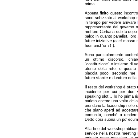
prima.
Appena finito questo incontro
sono schizzato al workshop 
in tempo per vedere arrivare
rappresentante del governo n
mettere Cortiana subito dop
palco in quanto panelist, loro
future iniziative (acc! mossa 
fuori anch'io
).
:(
Sono particolarmente content
un ottimo discorso, chia
"costituzione" o insieme di val
utente della rete; e quest
piaccia poco, secondo me è
futuro stabile e duraturo della 
Il resto del workshop è stato 
incidente per cui per due
speaking slot... Io ho prima r
parlato ancora una volta del
prendano la leadership nello s
che siano aperti ad accettar
comunità, nonchè a rendere 
Detto così suona un po' ecum
Alla fine del workshop abbia
service nella nostra meeting
arrivate dopo mezz'ora, e 