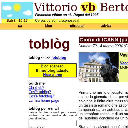
Fasendse vëdde an sla Ragnà dal 1995
Sab 8 - 16:17
Cerea, përson-a sconòssua!
cà
blog
përsonal
atività
toblòg
Giorni di ICANN (par
Numero 70 - 4 Marzo 2004 (Gi
Oggi
toblòg <<>>
fotoblòg
Vec
Blog sospeso!
Molt
Il mio blog attuale:
Near a tree
Su di me
Chi è vb?
Cos'è toblòg?
Prima che me lo chiediate: no
Cos'è fotoblòg?
anche la giornata di ieri per 
La mia home page
solo che è finita oltre mezza
un tassista romano che ascol
toblòg per e-mail
tamponati da un autobus a cau
Lascia la tua e-mail per essere
un semaforo rosso; e di un suss
avvisato in automatico dei nuovi
dell'autobus concluso da un p
post di toblòg.
Stamattina alzarsi non è sta