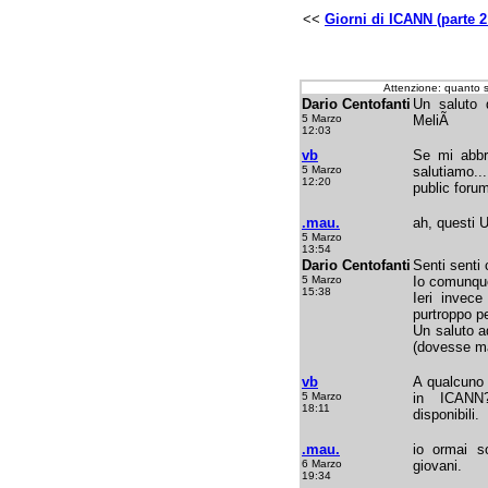
<<
Giorni di ICANN (parte 2
Attenzione: quanto 
Dario Centofanti
Un saluto d
5 Marzo
MeliÃ
12:03
vb
Se mi abbr
5 Marzo
salutiamo...
12:20
public forum
.mau.
ah, questi 
5 Marzo
13:54
Dario Centofanti
Senti senti 
5 Marzo
Io comunque
15:38
Ieri invec
purtroppo pe
Un saluto a
(dovesse ma
vb
A qualcuno 
5 Marzo
in ICANN?
18:11
disponibili.
.mau.
io ormai so
6 Marzo
giovani.
19:34