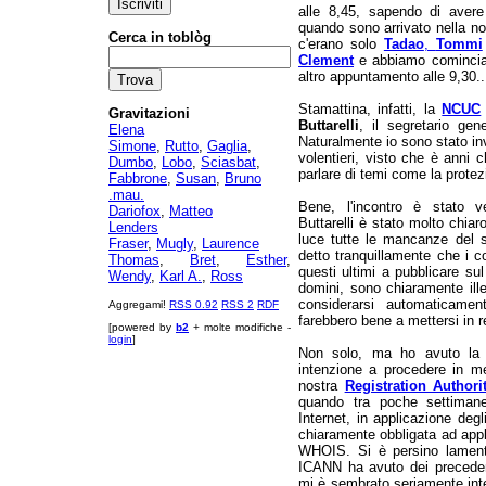
alle 8,45, sapendo di avere 
quando sono arrivato nella nos
Cerca in toblòg
c'erano solo
Tadao
,
Tommi
Clement
e abbiamo cominciat
altro appuntamento alle 9,30..
Stamattina, infatti, la
NCUC
Gravitazioni
Buttarelli
, il segretario ge
Elena
Naturalmente io sono stato inv
Simone
,
Rutto
,
Gaglia
,
volentieri, visto che è anni 
Dumbo
,
Lobo
,
Sciasbat
,
parlare di temi come la protez
Fabbrone
,
Susan
,
Bruno
.mau.
Bene, l'incontro è stato v
Dariofox
,
Matteo
Buttarelli è stato molto chia
Lenders
luce tutte le mancanze del s
Fraser
,
Mugly
,
Laurence
detto tranquillamente che i co
Thomas
,
Bret
,
Esther
,
questi ultimi a pubblicare sul
Wendy
,
Karl A.
,
Ross
domini, sono chiaramente ill
considerarsi automaticamen
Aggregami!
RSS 0.92
RSS 2
RDF
farebbero bene a mettersi in 
[powered by
b2
+ molte modifiche -
login
]
Non solo, ma ho avuto la 
intenzione a procedere in me
nostra
Registration Authori
quando tra poche settimane
Internet, in applicazione degl
chiaramente obbligata ad appli
WHOIS. Si è persino lament
ICANN ha avuto dei precedent
mi è sembrato seriamente inte