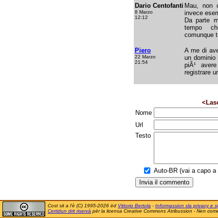
Dario Centofanti
Mau, non c
8 Marzo
invece ese
12:12
Da parte mi
tempo ch
comunque tr
Piero
A me di ave
22 Marzo
un dominio 
21:54
piÃ¹ avere
registrare u
<Las
Nome
Url
Testo
Auto-BR (vai a capo a f
Cost sit a l'è (C) 1995-2026 ëd
Vittorio Bertola
-
Informassion sla privacy e si
Certidun drit riservà
për la licensa Creative Commons Atribussion - Nen comer