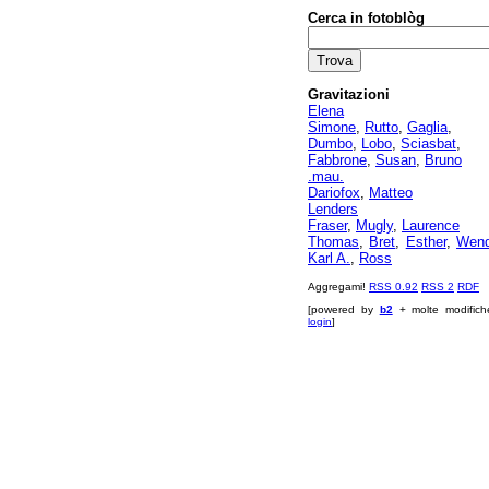
Cerca in fotoblòg
Gravitazioni
Elena
Simone
,
Rutto
,
Gaglia
,
Dumbo
,
Lobo
,
Sciasbat
,
Fabbrone
,
Susan
,
Bruno
.mau.
Dariofox
,
Matteo
Lenders
Fraser
,
Mugly
,
Laurence
Thomas
,
Bret
,
Esther
,
Wen
Karl A.
,
Ross
Aggregami!
RSS 0.92
RSS 2
RDF
[powered by
b2
+ molte modifich
login
]