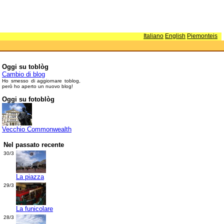
Italiano
English
Piemonteis
Oggi su toblòg
Cambio di blog
Ho smesso di aggiornare toblog,
però ho aperto un nuovo blog!
Oggi su fotoblòg
Vecchio Commonwealth
Nel passato recente
30/3
La piazza
29/3
La funicolare
28/3