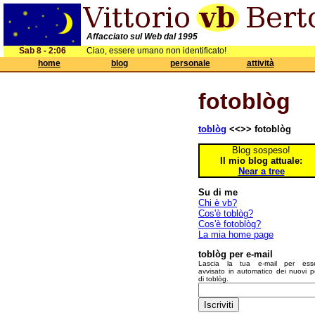
Affacciato sul Web dal 1995
Sab 8 - 2:06
Ciao, essere umano non identificato!
home
blog
personale
attività
fotoblòg
toblòg
<<>> fotoblòg
Blog sospeso!
Il mio blog attuale:
Near a tree
Su di me
Chi è vb?
Cos'è toblòg?
Cos'è fotoblòg?
La mia home page
toblòg per e-mail
Lascia la tua e-mail per ess
avvisato in automatico dei nuovi p
di toblòg.