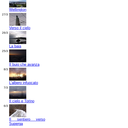
Wellington
27/3
Verso il cielo
26/3
La baia
25/3
Il buio che avanza
8/3
L'albero infuocato
7/3
Il cielo e Torino
6/3
Il sentiero verso
Superga