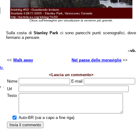
Clicca sull'immagine per visualizzare la versione più grande.
Sulla costa di
Stanley Park
ci sono parecchi punti scenografici, dove
fermarsi a pensare.
--vb.
<<
Walk away
Nel paese delle meraviglie
>>
dy
,
<Lascia un commento>
Nome
E-mail
e -
Url
Testo
Auto-BR (vai a capo a fine riga)