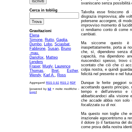
svaniscano senza possibilità
Cerca in toblòg
Talvolta esse finiscono di
disgrazia improvvisa; alle vo
potersene accorgere, di modo
improvviso momento di lucidità
ci rendiamo conto di come no
Gravitazioni
cambiati.
Elena
Simone
,
Rutto
,
Gaglia
,
Ma siccome questo è lo
Dumbo
,
Lobo
,
Sciasbat
,
inaspettatamente, porta ai no
Fabbrone
,
Susan
,
Bruno
che, sì, dipendono senza d
.mau.
capacità, ma dipendono anc
Dariofox
,
Matteo
riuscendoci spesso, trovo c
Lenders
scontato che ciò che ci acc
Fraser
,
Mugly
,
Laurence
colpa nostra, e quindi guarda
Thomas
,
Bret
,
Esther
,
felicità nel presente e nel futu
Wendy
,
Karl A.
,
Ross
Dunque le ferite peggiori 
Aggregami!
RSS 0.92
RSS 2
RDF
accettando questo principio, 
[powered by
b2
+ molte modifiche -
tempo e dell'universo e 
login
]
abbarbicandoci alla visione
che accade abbia non solo
focalizzata su di noi
.
Ma questo non toglie che 
irrazionale egocentrismo a re
il dolore (o il fantasma del 
come prova della nostra identi