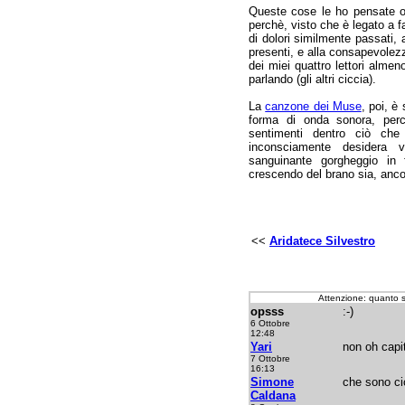
Queste cose le ho pensate og
perchè, visto che è legato a fa
di dolori similmente passati, 
presenti, e alla consapevolezza 
dei miei quattro lettori alm
parlando (gli altri ciccia).
La
canzone dei Muse
, poi, è
forma di onda sonora, perch
sentimenti dentro ciò che
inconsciamente desidera 
sanguinante gorgheggio in 
crescendo del brano sia, anco
<<
Aridatece Silvestro
Attenzione: quanto 
opsss
:-)
6 Ottobre
12:48
Yari
non oh capi
7 Ottobre
16:13
Simone
che sono ci
Caldana