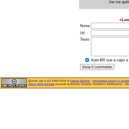
(ne me quit
<Las
Nome
Url
Testo
Auto-BR (vai a capo a f
Questo sito è (C) 1995-2026 di
Vittorio Bertola
-
Informativa privacy e cooki
Alcuni diritti riservati
secondo la licenza Creative Commons Attribuzione - No