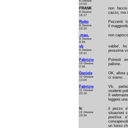
8 Ottobre
15:50
FRANK
non faccio
8 Ottobre
cazzo, ma m
16:17
Rutto
Pezzenti. I
8 Ottobre
il maggiord
23:20
.mau.
non capisc
9 Ottobre
9:39
vb
vabbe', ho
9 Ottobre
prossima vo
10:21
Fabrizio
Potresti a
10 Ottobre
pallone.
0:38
Daniele
OK, allora 
10 Ottobre
ci siamo.... 
13:00
Fabrizio
Vb, parl
11 Ottobre
studenti.poli
20:18
Il webmaste
leggere una
fc
il pezzo e
22 Ottobre
situazioni 
23:34
positiva 
consapevoli
un lusso che