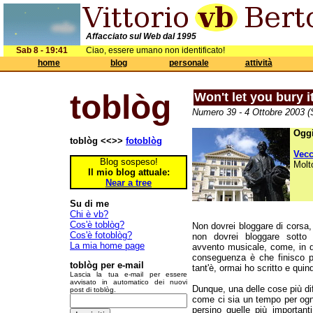
Affacciato sul Web dal 1995
Sab 8 - 19:41
Ciao, essere umano non identificato!
home
blog
personale
attività
toblòg
Won't let you bury i
Numero 39 - 4 Ottobre 2003 (
Oggi
toblòg <<>>
fotoblòg
Vec
Blog sospeso!
Molt
Il mio blog attuale:
Near a tree
Su di me
Chi è vb?
Cos'è toblòg?
Non dovrei bloggare di corsa,
Cos'è fotoblòg?
non dovrei bloggare sotto 
La mia home page
avvento musicale, come, in q
conseguenza è che finisco pe
toblòg per e-mail
tant'è, ormai ho scritto e quin
Lascia la tua e-mail per essere
avvisato in automatico dei nuovi
Dunque, una delle cose più dif
post di toblòg.
come ci sia un tempo per ogn
persino quelle più importan