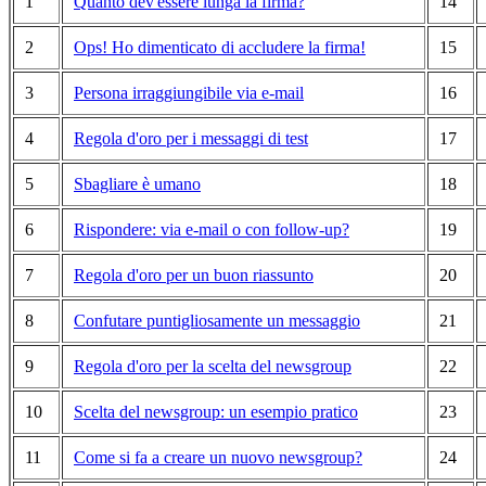
1
Quanto dev'essere lunga la firma?
14
2
Ops! Ho dimenticato di accludere la firma!
15
3
Persona irraggiungibile via e-mail
16
4
Regola d'oro per i messaggi di test
17
5
Sbagliare è umano
18
6
Rispondere: via e-mail o con follow-up?
19
7
Regola d'oro per un buon riassunto
20
8
Confutare puntigliosamente un messaggio
21
9
Regola d'oro per la scelta del newsgroup
22
10
Scelta del newsgroup: un esempio pratico
23
11
Come si fa a creare un nuovo newsgroup?
24