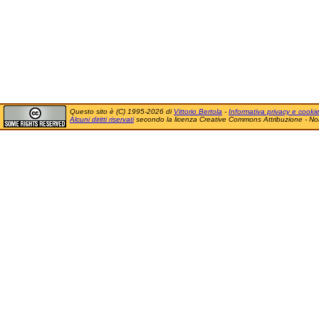
Questo sito è (C) 1995-2026 di
Vittorio Bertola
-
Informativa privacy e cooki
Alcuni diritti riservati
secondo la licenza Creative Commons Attribuzione - No