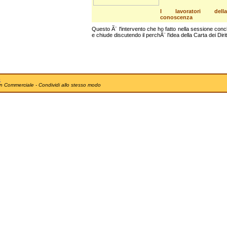
I lavoratori della
conoscenza
Questo Ã¨ l'intervento che ho fatto nella sessione concl
Questo è il video del mio
e chiude discutendo il perchÃ¨ l'idea della Carta dei Diri
intervento al convegno
&quo...
e
n Commerciale - Condividi allo stesso modo