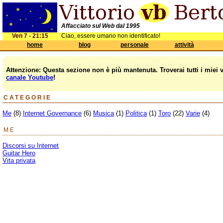
Affacciato sul Web dal 1995
Ven 7 - 21:15
Ciao, essere umano non identificato!
home
blog
personale
attività
Attenzione: Questa sezione non è più mantenuta. Troverai tutti i miei 
canale Youtube
!
CATEGORIE
Me
(8)
Internet Governance
(6)
Musica
(1)
Politica
(1)
Toro
(22)
Varie
(4)
ME
Discorsi su Internet
Guitar Hero
Vita privata