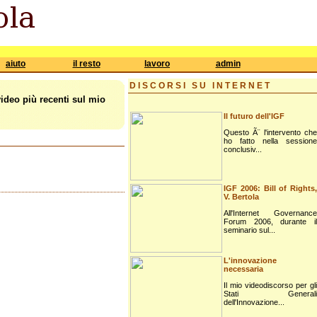
aiuto
il resto
lavoro
admin
DISCORSI SU INTERNET
video più recenti sul mio
Il futuro dell'IGF
Questo Ã¨ l'intervento che
ho fatto nella sessione
conclusiv...
IGF 2006: Bill of Rights,
V. Bertola
All'Internet Governance
Forum 2006, durante il
seminario sul...
L'innovazione
necessaria
Il mio videodiscorso per gli
Stati Generali
dell'Innovazione...