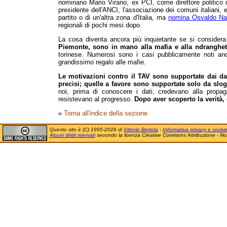
nominano Mario Virano, ex PCI, come direttore politico 
presidente dell'ANCI, l'associazione dei comuni italian
partito o di un'altra zona d'Italia, ma
nomina Osvaldo Na
regionali di pochi mesi dopo.
La cosa diventa ancora più inquietante se si conside
Piemonte, sono in mano alla mafia e alla ndranghet
torinese. Numerosi sono i casi pubblicamente noti an
grandissimo regalo alle mafie.
Le motivazioni contro il TAV sono supportate dai da
precisi; quelle a favore sono supportate solo da slogan
noi, prima di conoscere i dati, credevano alla prop
resistevano al progresso.
Dopo aver scoperto la verità,
«
Torna all'indice della sezione
Questo sito è (C) 1995-2026 di
Vittorio Bertola
-
Informativa privacy e cooki
Alcuni diritti riservati
secondo la licenza Creative Commons Attribuzione - No