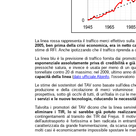
La linea rossa rappresenta il traffico merci effettivo sull
2005, ben prima della crisi economica, era in netto c
stime di RFI. Anche ipotizzando che il traffico riprenda a c
La linea blu è la previsione di traffico fornita dai promot
esponenziale assolutamente priva di credibilità e già 
pressochè satura, e invece è usata per meno di un quar
tonnellate contro 20 di massimo; nel 2009, ultimo anno d
capacità della linea
(
dato ufficiale Alpinfo
, l'osservatorio 
Le stime dei sostenitori del TAV sono basate sull'idea che 
produzione e della circolazione di merci voluminose:
prospettiva, sotto gli occhi di tutti, di un'Italia in cui le
i servizi e le nuove tecnologie, riducendo le necessit
Talvolta i promotori del TAV dicono che la linea servi
eliminare i TIR, lo si sarebbe già potuto realizzare
contingentamenti al transito dei TIR dal Frejus. Il moti
dell'autotrasporto è fortissima e ben radicata in entrambi
caratterizzata da grande frammentazione, da scarsa orga
molti casi è economicamente impossibile spostare le merc