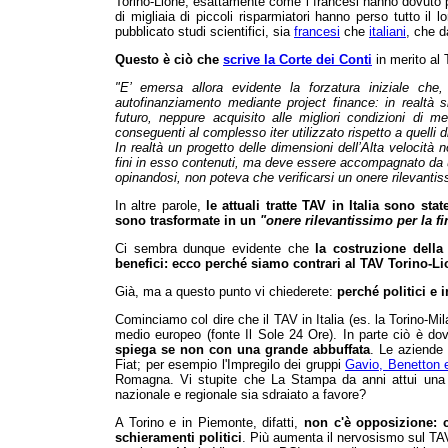
Torino-Lione, esattamente come i francesi hanno dovuto pa
di migliaia di piccoli risparmiatori hanno perso tutto il 
pubblicato studi scientifici, sia
francesi
che
italiani
, che d
Questo è ciò che
scrive la Corte dei Conti
in merito al T
"E’ emersa allora evidente la forzatura iniziale che, 
autofinanziamento mediante project finance: in realtà si
futuro, neppure acquisito alle migliori condizioni di m
conseguenti al complesso iter utilizzato rispetto a quelli d
In realtà un progetto delle dimensioni dell’Alta velocità n
fini in esso contenuti, ma deve essere accompagnato da 
opinandosi, non poteva che verificarsi un onere rilevanti
In altre parole,
le attuali tratte TAV in Italia sono sta
sono trasformate in un
"onere rilevantissimo per la f
Ci sembra dunque evidente che
la costruzione della
benefici: ecco perché siamo contrari al TAV Torino-L
Già, ma a questo punto vi chiederete:
perché politici e 
Cominciamo col dire che il TAV in Italia (es. la Torino-Mi
medio europeo (fonte Il Sole 24 Ore). In parte ciò è 
spiega se non con una grande abbuffata
. Le aziende 
Fiat; per esempio l'Impregilo dei gruppi
Gavio, Benetton e
Romagna. Vi stupite che La Stampa da anni attui una v
nazionale e regionale sia sdraiato a favore?
A Torino e in Piemonte, difatti,
non c'è opposizione: 
schieramenti politici
. Più aumenta il nervosismo sul TAV