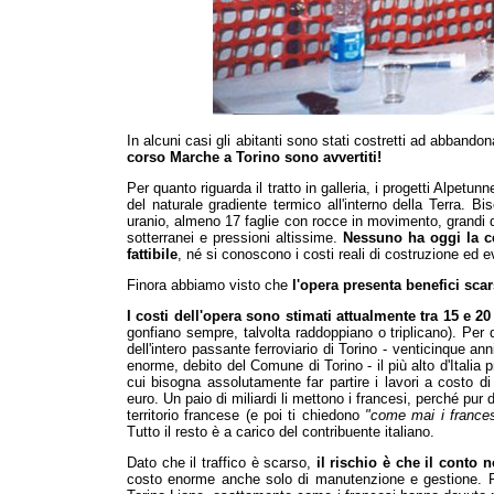
In alcuni casi gli abitanti sono stati costretti ad abbando
corso Marche a Torino sono avvertiti!
Per quanto riguarda il tratto in galleria, i progetti Alpetu
del naturale gradiente termico all'interno della Terra. B
uranio, almeno 17 faglie con rocce in movimento, grandi qu
sotterranei e pressioni altissime.
Nessuno ha oggi la ce
fattibile
, né si conoscono i costi reali di costruzione ed 
Finora abbiamo visto che
l'opera presenta benefici scar
I costi dell'opera sono stimati attualmente tra 15 e 20
gonfiano sempre, talvolta raddoppiano o triplicano). Per d
dell'intero passante ferroviario di Torino - venticinque ann
enorme, debito del Comune di Torino - il più alto d'Italia pr
cui bisogna assolutamente far partire i lavori a costo d
euro. Un paio di miliardi li mettono i francesi, perché pur d
territorio francese (e poi ti chiedono
"come mai i france
Tutto il resto è a carico del contribuente italiano.
Dato che il traffico è scarso,
il rischio è che il conto 
costo enorme anche solo di manutenzione e gestione. Per 