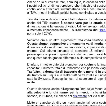
Anche se lo si volesse fare, comunque, la capacità della l
i nostri politici ci dimostrerebbero che il rischio di cost
continuano a sfrecciare sull'autostrada non è così reali
al TAV, i nostri ineffabili politici hanno cominciato a venti
Talvolta invece dicono che è il fatto stesso di costruire u
anche dai TIR;
questo è spesso vero per le strade di 
dimostrazione è la ferrovia di valico Udine-Tarvisio, raddop
aumentato esponenzialmente... sull'autostrada (nel
199
porta solo il 28%).
Veniamo ora a un altro argomento:
"ma cosa sarebbe su
Questo slogan suggestivo
ultimamente
va di moda, 
di sei ore a dorso di mulo su per i valichi, impraticabile 
enorme! Qui stiamo parlando di spendere 15 miliardi di
passeggeri compresi in quanto accodati ai merci, sarebb
che questo faccia grande differenza sulla competitività de
E infatti, il motivo dato dai promotori per costruire la lin
capacità: il numero totale di tonnellate che possono via
Tra l'altro,
la domanda di trasporto delle merci è in cres
del traffico sul Frejus è in realtà traffico tra l'Italia e il 
sarà la Svizzera. Rassegniamoci: di scatolette di sgo
molte.
Questo risponde anche all'argomento
"ma se lo fanno in
alta velocità e lunghi tunnel per le merci, ma lo si fa 
spesso, in Europa, c'è anche chi
disinveste
per via di risu
Molto ci sarebbe da dire sui rischi ambientali della cost