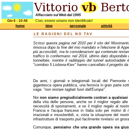
Affacciato sul Web dal 1995
Gio 6 - 10:46
Ciao, essere umano non identificato!
home
blog
personale
attività
LE RAGIONI DEL NO TAV
Scrissi questa pagina nel 2010 per il sito del Moviment
rimossa dopo la fine del mio mandato e l'elezione di Appe
più accessibili, ma le considerazioni qui contenute resta
traffico lo confermano: nel 2014, ultimo dato disponibile da
tonnellate, mentre il raddoppio del tunnel autostradale 
"corridoio 5 Lisbona-Kiev" hanno cancellato il progetto da
Da anni, i giornali e telegiornali locali del Piemonte
gigantesca opera pubblica, una ferrovia in gran parte so
vaga:
"non restare tagliati fuori dall'Europa"
.
Noi
non siamo pregiudizialmente contrari a qualsiasi
della vita delle persone, anche se il miglior regalo all
necessità di spostamenti, e se il miglior regalo al nostr
Francia e l'acqua francese in Italia solo per motivi di
irrazionali e insostenibili, e, vista la situazione del n
infrastrutture di trasporto può facilmente rivelarsi un gros
Comunque,
pensiamo che una grande opera sia giustif