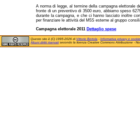
A norma di legge, al termine della campagna elettorale d
fronte di un preventivo di 3500 euro, abbiamo speso 6279
durante la campagna, e che ci hanno lasciato inoltre con
per finanziare le attività del M5S esterne al gruppo consili
Campagna elettorale 2011
Dettaglio spese
Questo sito è (C) 1995-2026 di
Vittorio Bertola
-
Informativa privacy e cooki
Alcuni diritti riservati
secondo la licenza Creative Commons Attribuzione - No