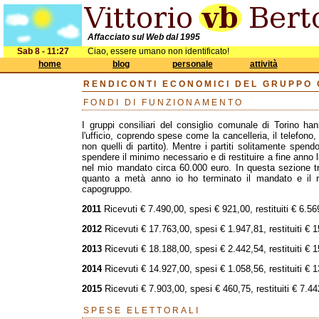
Affacciato sul Web dal 1995
Sab 8 - 11:27
Ciao, essere umano non identificato!
home
blog
personale
attività
RENDICONTI ECONOMICI DEL GRUPPO C
FONDI DI FUNZIONAMENTO
I gruppi consiliari del consiglio comunale di Torino h
l'ufficio, coprendo spese come la cancelleria, il telefono, l
non quelli di partito). Mentre i partiti solitamente spend
spendere il minimo necessario e di restituire a fine anno 
nel mio mandato circa 60.000 euro. In questa sezione tro
quanto a metà anno io ho terminato il mandato e il r
capogruppo.
2011
Ricevuti € 7.490,00, spesi € 921,00, restituiti € 6.5
2012
Ricevuti € 17.763,00, spesi € 1.947,81, restituiti € 
2013
Ricevuti € 18.188,00, spesi € 2.442,54, restituiti € 
2014
Ricevuti € 14.927,00, spesi € 1.058,56, restituiti € 
2015
Ricevuti € 7.903,00, spesi € 460,75, restituiti € 7.4
SPESE ELETTORALI