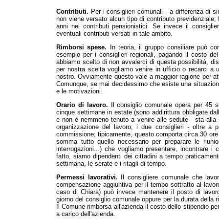
Contributi.
Per i consiglieri comunali - a differenza di si
non viene versato alcun tipo di contributo previdenziale;
anni nei contributi pensionistici. Se invece il consiglie
eventuali contributi versati in tale ambito.
Rimborsi spese.
In teoria, il gruppo consiliare può co
esempio per i consiglieri regionali, pagando il costo del 
abbiamo scelto di non avvalerci di questa possibilità, 
per nostra scelta vogliamo venire in ufficio o recarci a 
nostro. Ovviamente questo vale a maggior ragione per atti
Comunque, se mai decidessimo che esiste una situazione 
e le motivazioni.
Orario di lavoro.
Il consiglio comunale opera per 45 s
cinque settimane in estate (sono addirittura obbligate dall
e non è nemmeno tenuto a venire alle sedute - sta alla s
organizzazione del lavoro, i due consiglieri - oltre a 
commissione; tipicamente, questo comporta circa 30 ore d
somma tutto quello necessario per preparare le riunioni
interrogazioni...) che vogliamo presentare, incontrare i
fatto, siamo dipendenti dei cittadini a tempo praticamente
settimana, le serate e i ritagli di tempo.
Permessi lavorativi.
Il consigliere comunale che lavor
compensazione aggiuntiva per il tempo sottratto al lavo
caso di Chiara) può invece mantenere il posto di lavoro gr
giorno del consiglio comunale oppure per la durata della r
Il Comune rimborsa all'azienda il costo dello stipendio pe
a carico dell'azienda.