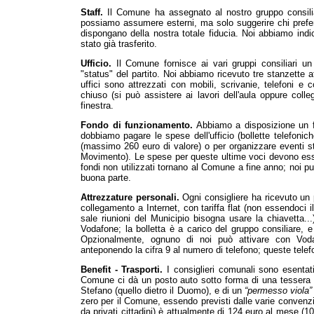
Staff.
Il Comune ha assegnato al nostro gruppo consilia
possiamo assumere esterni, ma solo suggerire chi prefer
dispongano della nostra totale fiducia. Noi abbiamo indi
stato già trasferito.
Ufficio.
Il Comune fornisce ai vari gruppi consiliari un 
"status" del partito. Noi abbiamo ricevuto tre stanzette a
uffici sono attrezzati con mobili, scrivanie, telefoni e 
chiuso (si può assistere ai lavori dell'aula oppure colle
finestra.
Fondo di funzionamento.
Abbiamo a disposizione un fo
dobbiamo pagare le spese dell'ufficio (bollette telefonich
(massimo 260 euro di valore) o per organizzare eventi stre
Movimento). Le spese per queste ultime voci devono esse
fondi non utilizzati tornano al Comune a fine anno; noi p
buona parte.
Attrezzature personali.
Ogni consigliere ha ricevuto un 
collegamento a Internet, con tariffa flat (non essendoci i
sale riunioni del Municipio bisogna usare la chiavetta..
Vodafone; la bolletta è a carico del gruppo consiliare, e
Opzionalmente, ognuno di noi può attivare con Vodaf
anteponendo la cifra 9 al numero di telefono; queste tele
Benefit - Trasporti.
I consiglieri comunali sono esentati d
Comune ci dà un posto auto sotto forma di una tessera
Stefano (quello dietro il Duomo), e di un
“permesso viola”
zero per il Comune, essendo previsti dalle varie convenz
da privati cittadini) è attualmente di 124 euro al mese (1