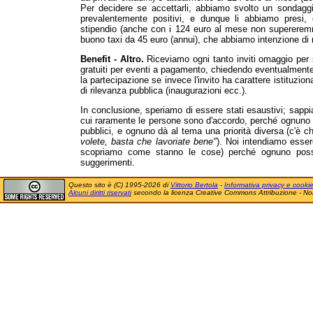
Per decidere se accettarli, abbiamo svolto un sondag
prevalentemente positivi, e dunque li abbiamo presi,
stipendio (anche con i 124 euro al mese non supererem
buono taxi da 45 euro (annui), che abbiamo intenzione di n
Benefit - Altro.
Riceviamo ogni tanto inviti omaggio per spet
gratuiti per eventi a pagamento, chiedendo eventualmente d
la partecipazione se invece l'invito ha carattere istituzio
di rilevanza pubblica (inaugurazioni ecc.).
In conclusione, speriamo di essere stati esaustivi; sapp
cui raramente le persone sono d'accordo, perché ognuno ha
pubblici, e ognuno dà al tema una priorità diversa (c'è ch
volete, basta che lavoriate bene"
). Noi intendiamo esser
scopriamo come stanno le cose) perché ognuno possa 
suggerimenti.
Questo sito è (C) 1995-2026 di
Vittorio Bertola
-
Informativa privacy e cooki
Alcuni diritti riservati
secondo la licenza Creative Commons Attribuzione - No