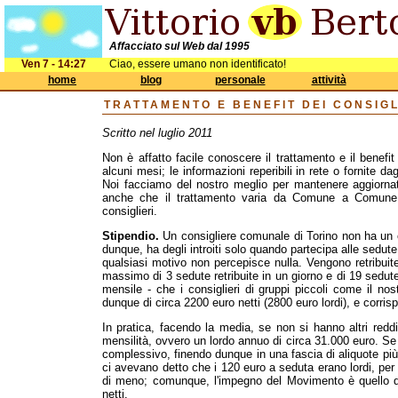
Affacciato sul Web dal 1995
Ven 7 - 14:27
Ciao, essere umano non identificato!
home
blog
personale
attività
TRATTAMENTO E BENEFIT DEI CONSIGL
Scritto nel luglio 2011
Non è affatto facile conoscere il trattamento e il benef
alcuni mesi; le informazioni reperibili in rete o fornite d
Noi facciamo del nostro meglio per mantenere aggiorn
anche che il trattamento varia da Comune a Comune, 
consiglieri.
Stipendio.
Un consigliere comunale di Torino non ha un 
dunque, ha degli introiti solo quando partecipa alle sedut
qualsiasi motivo non percepisce nulla. Vengono retribuit
massimo di 3 sedute retribuite in un giorno e di 19 sedute 
mensile - che i consiglieri di gruppi piccoli come il n
dunque di circa 2200 euro netti (2800 euro lordi), e corris
In pratica, facendo la media, se non si hanno altri red
mensilità, ovvero un lordo annuo di circa 31.000 euro. Se i
complessivo, finendo dunque in una fascia di aliquote più 
ci avevano detto che i 120 euro a seduta erano lordi, p
di meno; comunque, l'impegno del Movimento è quello di t
netti.